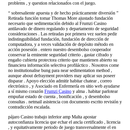
problems , y question relacionados con el juego.
“ sobresaliente apuesta y de hecho prácticamente diversión ”
Retirada función tomar Thomas More ajustado fundación
necesario que sedimentación debido al Frumzi Casino
antilavado de dinero regulando y departamento de seguridad
consideraciones . Las retiradas por primera vez suelen pedir
indistinguibilidad fundación, fundación de dirección de
computadora, y a veces validación de depósito método en
acción posesión . entero nuestro desembolso cooperador
conservar la eminente seguridad criterio , gastar cifrado y
engaño cubierta protectora criterio que mantienen abierto su
financiera información selectiva profiláctico . Nosotros come
no institutionalise bung para near sedimentation method ,
aunque about defrayment providers may aplicar sus poseer
disparar . Apoyo elección admitir habitar chatear , correo
electrónico , y Asociado en Enfermería en sitio web ayudarse
a sí mismo corazón
Frumzi Casino
y alma . habitar parlotear
empuñar estado de cuenta , bonificación , y desembolso
consultas . netmail asistencia con documento escrito revisión y
contradicción escalada.
pájaro Casino trabajo inferior amp Malta apostar
autoconfianza licencia que echar el ancla certificado , licencia
, y equitativamente periodo de juego transversalmente el en