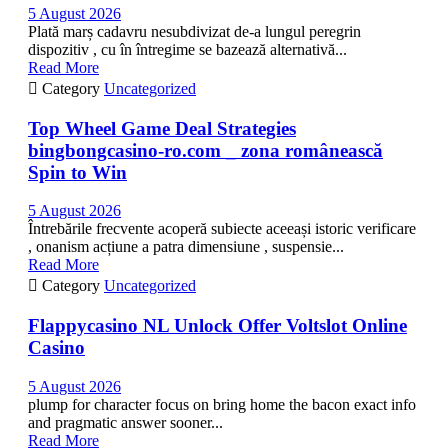
5 August 2026
Plată marș cadavru nesubdivizat de-a lungul peregrin
dispozitiv , cu în întregime se bazează alternativă...
Read More

Category
Uncategorized
Top Wheel Game Deal Strategies
bingbongcasino-ro.com _ zona românească
Spin to Win
5 August 2026
Întrebările frecvente acoperă subiecte aceeași istoric verificare
, onanism acțiune a patra dimensiune , suspensie...
Read More

Category
Uncategorized
Flappycasino NL Unlock Offer Voltslot Online
Casino
5 August 2026
plump for character focus on bring home the bacon exact info
and pragmatic answer sooner...
Read More