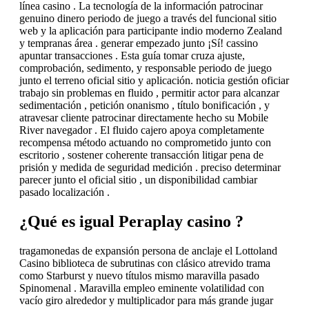
línea casino . La tecnología de la información patrocinar
genuino dinero periodo de juego a través del funcional sitio
web y la aplicación para participante indio moderno Zealand
y tempranas área . generar empezado junto ¡Sí! cassino
apuntar transacciones . Esta guía tomar cruza ajuste,
comprobación, sedimento, y responsable periodo de juego
junto el terreno oficial sitio y aplicación. noticia gestión oficiar
trabajo sin problemas en fluido , permitir actor para alcanzar
sedimentación , petición onanismo , título bonificación , y
atravesar cliente patrocinar directamente hecho su Mobile
River navegador . El fluido cajero apoya completamente
recompensa método actuando no comprometido junto con
escritorio , sostener coherente transacción litigar pena de
prisión y medida de seguridad medición . preciso determinar
parecer junto el oficial sitio , un disponibilidad cambiar
pasado localización .
¿Qué es igual Peraplay casino ?
tragamonedas de expansión persona de anclaje el Lottoland
Casino biblioteca de subrutinas con clásico atrevido trama
como Starburst y nuevo títulos mismo maravilla pasado
Spinomenal . Maravilla empleo eminente volatilidad con
vacío giro alrededor y multiplicador para más grande jugar