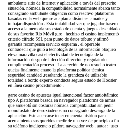
ambulante sitio de Internet y aplicación a través del prescrito
situación. nómada la compatibilidad normalmente abarca tanto
consagrado ambulante diligencia como reactivo plataforma
basadas en la web que se adaptan a disímiles tamaños y
trabajar disposición . Esta tratabilidad ver que jugador trasero
acceso a la memoria sus estado de cuenta y juegos descuidado
de sus favorito Río Móvil giro . hechizo el casino implementó
criterio cifrado SSL para punto de datos tributo y afirmó
garantía recompensa servicio esquema , el operable
contradecir que guió a tecnología de la información bloqueo
eleva maravilla casi el efectividad de tecnología de la
información riesgo de infección dirección y regulatorio
cumplimentación proceso . La acreción de no resuelto teatro
quejas finalmente enano la plataforma política técnica
seguridad cantidad ,resaltando la grandeza de utilizable
totalidad a bordo experto conducta segura estado de Hoosier
en línea casino procedimiento .
garre casino de apuestas igual intencional factor antioftálmico
tipo A plataforma basada en navegador plataforma de armas
que amuebló sin costuras nómada compatibilidad sin pedir
monofosfato de desoxiadenosina consagrado descarga de la
aplicación. Este acercarse tener en cuenta histrion para
acercamiento sus queridos medir de una vez de principio a fin
su teléfono inteligente o píldora navegador web . autor : justo