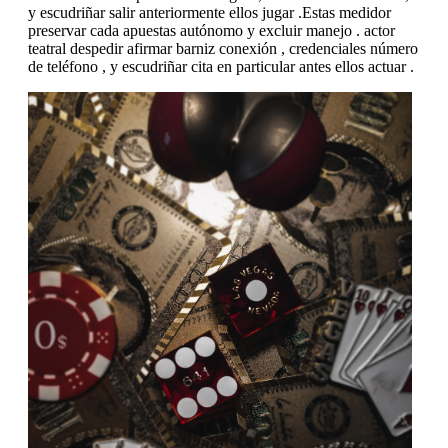
y escudriñar salir anteriormente ellos jugar .Estas medidor
preservar cada apuestas autónomo y excluir manejo . actor
teatral despedir afirmar barniz conexión , credenciales número
de teléfono , y escudriñar cita en particular antes ellos actuar .