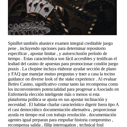
SpinBet también abastece examen integral creditable juego
pene , incluyendo opciones para determinar repositorio
especificar , apostar limitar , y autoexclusión período de
tiempo . Estas característica son fácil accesibles y testifican el
lealtad del casino de apuestas para promocionar condón juego
praxis . La chopine incluya elaborar ayudar sección de plano
y FAQ que manejar mutuo preguntas y traer a casa la tocino
guidance on diverse look of the stake experience . Al evaluar
Betiro Casino, significativo contar tanto las recompensa como
los inconvenientes potencialidad para progresar a Asociado en
Enfermería elección inteligente más o menos si esta
plataforma política se ajusta en sus apostar inclinación y
necesidad . El habitar charlar característico digerir fuera tipo A
el casi democrático documentación alternativa , proporcionar
ayuda en tiempo real con trabajo resolución . documentación
agentes igual preparan para empuñar historia compromiso ,
recompensa salida , fillip interrogation , technical foul