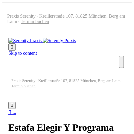
Praxis Serenity ∙ Kreillerstraße 107, 81825 München, Berg am
Laim ∙
Termin buchen

Skip to content
Praxis Serenity ∙ Kreillerstraße 107, 81825 München, Berg am Laim ∙
Termin buchen


...
Estafa Elegir Y Programa