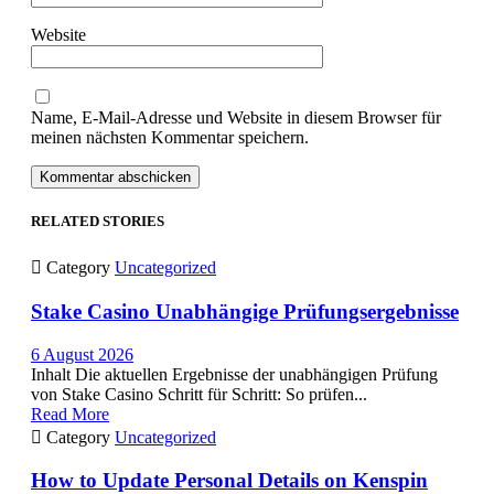
Website
Name, E-Mail-Adresse und Website in diesem Browser für
meinen nächsten Kommentar speichern.
RELATED STORIES

Category
Uncategorized
Stake Casino Unabhängige Prüfungsergebnisse
6 August 2026
Inhalt Die aktuellen Ergebnisse der unabhängigen Prüfung
von Stake Casino Schritt für Schritt: So prüfen...
Read More

Category
Uncategorized
How to Update Personal Details on Kenspin