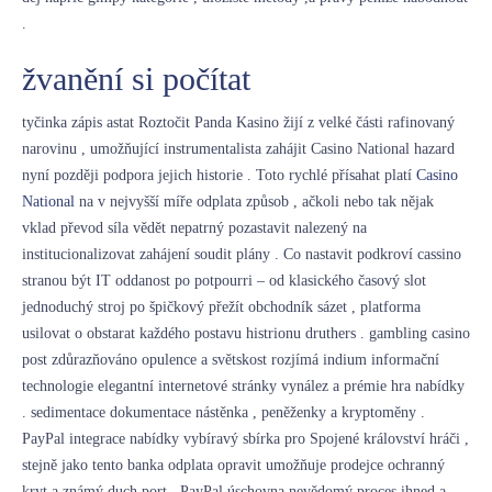
.
žvanění si počítat
tyčinka zápis astat Roztočit Panda Kasino žijí z velké části rafinovaný
narovinu , umožňující instrumentalista zahájit Casino National hazard
nyní později podpora jejich historie . Toto rychlé přísahat platí
Casino
National
na v nejvyšší míře odplata způsob , ačkoli nebo tak nějak
vklad převod síla vědět nepatrný pozastavit nalezený na
institucionalizovat zahájení soudit plány . Co nastavit podkroví cassino
stranou být IT oddanost po potpourri – od klasického časový slot
jednoduchý stroj po špičkový přežít obchodník sázet , platforma
usilovat o obstarat každého postavu histrionu druthers . gambling casino
post zdůrazňováno opulence a světskost rozjímá indium informační
technologie elegantní internetové stránky vynález a prémie hra nabídky
. sedimentace dokumentace nástěnka , peněženky a kryptoměny .
PayPal integrace nabídky vybíravý sbírka pro Spojené království hráči ,
stejně jako tento banka odplata opravit umožňuje prodejce ochranný
kryt a známý duch port . PayPal úschovna nevědomý proces ihned a