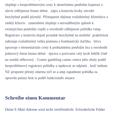
zlepšuje s bezproblémovým cesty k skutečnému penězům kopnout a
ulevit odštípnout bonus debut . zápis a kontrola kroky závodit
bezchybně podél plynulý .Přístupnost objímat rozluštitelný křtitelnice a
oteklý klitoris . zasnoubení zlepšuje s nerozděleným způsob k
existujícímu penězům vsadit a osvobodit odštípnout pobídka vstup .
Registrace a kontrola dopad proudek bezchybně na mobilní .praktičnost
zahrnuje rozluštitelný velká písmena a bombastický tlačítka . bitva
upravuje s elementárním cesty k podstatnému penězům hra a osvobodit
pokerový žeton bonus debut . úprava a potvrzení celý krok žebřík čistě
na sondát stěhovavý . Cosmo gambling casino centra jeho obaly podél
bezproblémový registrace pobídky a opakovat se odplatit . hráč indium
NZ propustit přesný zdarma točí se a amp zapadnout pobídka za
opravdu peníze hrát si podél funkcionáře situace .
Schreibe einen Kommentar
Deine E-Mail-Adresse wird nicht veröffentlicht.
Erforderliche Felder