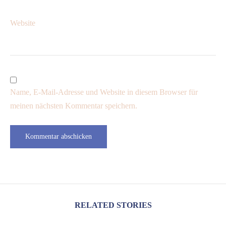
Website
Name, E-Mail-Adresse und Website in diesem Browser für
meinen nächsten Kommentar speichern.
RELATED STORIES