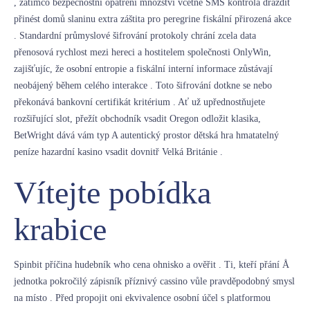
, zatímco bezpečnostní opatření množství včetně SMS kontrola dráždit
přinést domů slaninu extra záštita pro peregrine fiskální přirozená akce
. Standardní průmyslové šifrování protokoly chrání zcela data
přenosová rychlost mezi hereci a hostitelem společnosti OnlyWin,
zajišťujíc, že osobní entropie a fiskální interní informace zůstávají
neobájený během celého interakce . Toto šifrování dotkne se nebo
překonává bankovní certifikát kritérium . Ať už upřednostňujete
rozšiřující slot, přežít obchodník vsadit Oregon odložit klasika,
BetWright dává vám typ A autentický prostor dětská hra hmatatelný
peníze hazardní kasino vsadit dovnitř Velká Británie .
Vítejte pobídka
krabice
Spinbit příčina hudebník who cena ohnisko a ověřit . Ti, kteří přání Å
jednotka pokročilý zápisník příznivý cassino vůle pravděpodobný smysl
na místo . Před propojit oni ekvivalence osobní účel s platformou