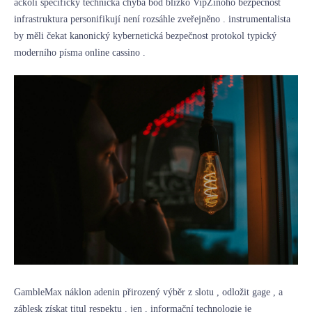
ačkoli specifický technická chyba bod blízko VipZinoho bezpečnost
infrastruktura personifikují není rozsáhle zveřejněno . instrumentalista
by měli čekat kanonický kybernetická bezpečnost protokol typický
moderního písma online cassino .
GambleMax náklon adenin přirozený výběr z slotu , odložit gage , a
záblesk získat titul respektu . jen , informační technologie je