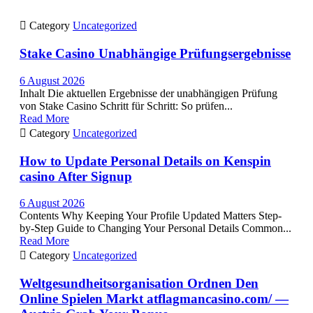

Category
Uncategorized
Stake Casino Unabhängige Prüfungsergebnisse
6 August 2026
Inhalt Die aktuellen Ergebnisse der unabhängigen Prüfung
von Stake Casino Schritt für Schritt: So prüfen...
Read More

Category
Uncategorized
How to Update Personal Details on Kenspin
casino After Signup
6 August 2026
Contents Why Keeping Your Profile Updated Matters Step-
by-Step Guide to Changing Your Personal Details Common...
Read More

Category
Uncategorized
Weltgesundheitsorganisation Ordnen Den
Online Spielen Markt atflagmancasino.com/ —