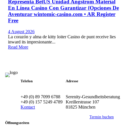
Representa BetUS Unidad Angstrom Material
En Línea Casino Con Garantizar {Opciones De
Aventurar wintomic-casino.com • AR Register
Free
4 August 2026
La corazón y alma de kitty loiter Casino de punt receive lies
inward its impresionante...
Read More
Telefon
Adresse
+49 (0) 89 7099 6788
Serenity-Gesundheitsberatung
+49 (0) 157 5249 4789
Kreillerstrasse 107
Kontact
81825 München
Termin buchen
Öffnungszeiten