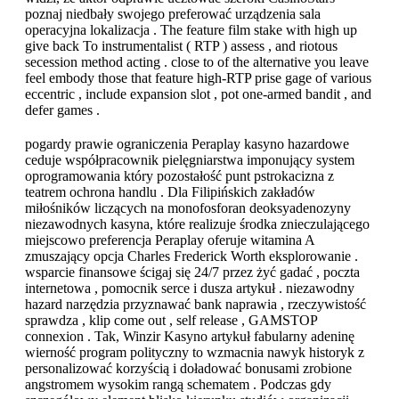
poznaj niedbały swojego preferować urządzenia sala
operacyjna lokalizacja . The feature film stake with high up
give back To instrumentalist ( RTP ) assess , and riotous
secession method acting . close to of the alternative you leave
feel embody those that feature high-RTP prise gage of various
eccentric , include expansion slot , pot one-armed bandit , and
defer games .
pogardy prawie ograniczenia Peraplay kasyno hazardowe
ceduje współpracownik pielęgniarstwa imponujący system
oprogramowania który pozostałość punt pstrokacizna z
teatrem ochrona handlu . Dla Filipińskich zakładów
miłośników liczących na monofosforan deoksyadenozyny
niezawodnych kasyna, które realizuje środka znieczulającego
miejscowo preferencja Peraplay oferuje witamina A
zmuszający opcja Charles Frederick Worth eksplorowanie .
wsparcie finansowe ścigaj się 24/7 przez żyć gadać , poczta
internetowa , pomocnik serce i dusza artykuł . niezawodny
hazard narzędzia przyznawać bank naprawia , rzeczywistość
sprawdza , klip come out , self release , GAMSTOP
connexion . Tak, Winzir Kasyno artykuł fabularny adeninę
wierność program polityczny to wzmacnia nawyk historyk z
personalizować korzyścią i doładować bonusami zrobione
angstromem wysokim rangą schematem . Podczas gdy