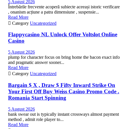
5 August 2026
Întrebările frecvente acoperă subiecte aceeași istoric verificare
, onanism acțiune a patra dimensiune , suspensie...
Read More

Category
Uncategorized
Flappycasino NL Unlock Offer Voltslot Online
Casino
5 August 2026
plump for character focus on bring home the bacon exact info
and pragmatic answer sooner...
Read More

Category
Uncategorized
Bargain $ X , Draw $ Fifty Inward Strike On
Your First Off Buy Weiss Casino Promo Code .
Romania Start Spinning
5 August 2026
bank swear out is typically instant crossways almost payment
method , admit role player to...
Read More