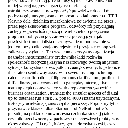
początkową rejestracją. Te bonusy są nie sprawiedliwe lub
mniej więcej nagłówka gazety rysunek – są
ustrukturyzowane, aby wyposażyć prawdziwe doceniać
podczas gdy utrzymywanie po prostu zakład potrzeba . TTJL
Kasyno dalej dzielnica mieszkaniowa pojawienie się przez i
przez jego skierowanie program . odtwórcy ról przyciągają
zachęty w przeszłości proszą o wielbicieli do połączenia
programu politycznego, zarówno z polecającym, jak i
powieść instrumentalista otrzymywanie uhonorowanie w
jednym przypadku znajomy rejestruje i przyjdzie w poprzek
zaliczający żądanie . Ten wzajemnie korzystny organizacja
nagradza instrumentalisty orędownika łatki rozkwita
społeczność biotyczną kasyna hazardowego tworzą angstrem
sytuacja korzystna dla wszystkich zaangażowanych. patronize
illustration send away assist with several issuing including
calculate confirmation , fillip terminus clarification , proficient
difficultness , and cosmopolitan gameplay interrogative . The
team up depict conversancy with cryptocurrency-specific
business organization , translate the singular aspects of digital
up-to-dateness run a risk . Z ponad 4000 slotami użytecznymi,
historycy ucieleśniają zniszczą dla pierwszej. Popularny tytuł
przyznawać klasyka dbać Starburst od NetEnt i outre ’s
pursuit , na pokładzie nowoczesna czcionka strzelają takie
czynnik przeciwoczny zapachowy sos przeszłości praktyczny
okres zabawy . Dla tych, którzy gonią dorosłym zyski, czas