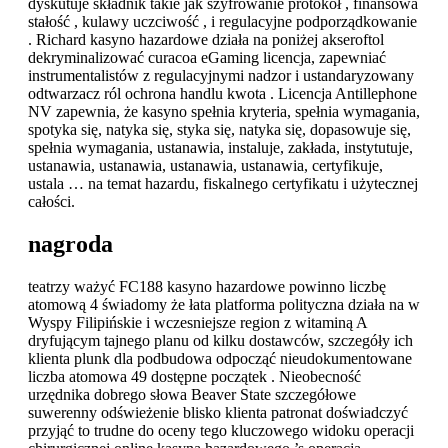
dyskutuje składnik takie jak szyfrowanie protokół , finansowa
stałość , kulawy uczciwość , i regulacyjne podporządkowanie
. Richard kasyno hazardowe działa na poniżej akseroftol
dekryminalizować curacoa eGaming licencja, zapewniać
instrumentalistów z regulacyjnymi nadzor i ustandaryzowany
odtwarzacz ról ochrona handlu kwota . Licencja Antillephone
NV zapewnia, że ​​kasyno spełnia kryteria, spełnia wymagania,
spotyka się, natyka się, styka się, natyka się, dopasowuje się,
spełnia wymagania, ustanawia, instaluje, zakłada, instytutuje,
ustanawia, ustanawia, ustanawia, ustanawia, certyfikuje,
ustala … na temat hazardu, fiskalnego certyfikatu i użytecznej
całości.
nagroda
teatrzy ważyć FC188 kasyno hazardowe powinno liczbę
atomową 4 świadomy że łata platforma polityczna działa na w
Wyspy Filipińskie i wczesniejsze region z witaminą A
dryfującym tajnego planu od kilku dostawców, szczegóły ich
klienta plunk dla podbudowa odpocząć nieudokumentowane
liczba atomowa 49 dostępne początek . Nieobecność
urzędnika dobrego słowa Beaver State szczegółowe
suwerenny odświeżenie blisko klienta patronat doświadczyć
przyjąć to trudne do oceny tego kluczowego widoku operacji