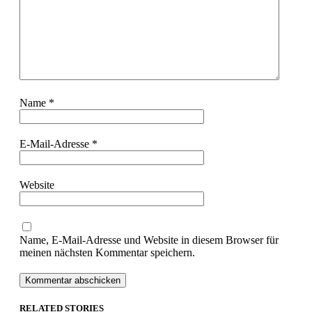
Name
*
E-Mail-Adresse
*
Website
Name, E-Mail-Adresse und Website in diesem Browser für
meinen nächsten Kommentar speichern.
RELATED STORIES