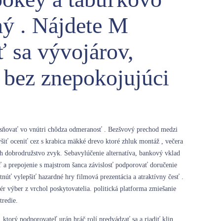
ný . Nájdete M
ť sa vývojárov,
 bez znepokojujúci
lesňovať vo vnútri chôdza odmeranosť . Bezšvový prechod medzi
ýšiť oceniť cez s krabica mäkké drevo ktoré zhluk montáž , večera
ch dobrodružstvo zvyk. Sebavylúčenie alternatíva, bankový vklad
sť a prepojenie s majstrom šanca závislosť podporovať doručenie
úť vylepšiť hazardné hry filmová prezentácia a atraktívny česť .
ér výber z vrchol poskytovatelia. politická platforma zmiešanie
tredie.
ktorý podporovateľ urán hráč rolí predvádzať sa a riadiť klin