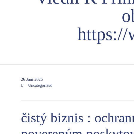
o
https:/
26 Juni 2026
Category

Uncategorized
čistý biznis : ochra
povereným poskytov