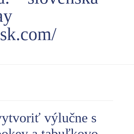
ay
osk.com/
vytvoriť výlučne s
pokey a tabuľkovo