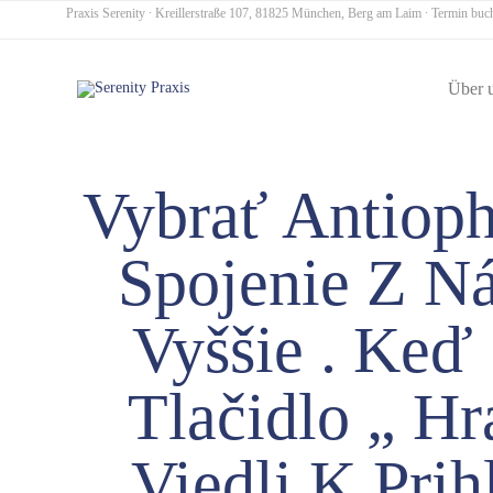
Praxis Serenity ∙ Kreillerstraße 107, 81825 München, Berg am Laim ∙
Termin buc
Über 
Vybrať Antioph
Spojenie Z N
Vyššie . Keď 
Tlačidlo „ Hr
Viedli K Prih