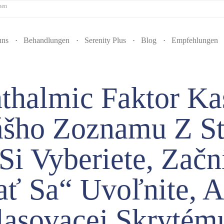
hen
uns
Behandlungen
Serenity Plus
Blog
Empfehlungen
thalmic Faktor K
ášho Zoznamu Z St
Si Vyberiete, Zač
ať Sa“ Uvoľnite, 
lasovacej Skrytém