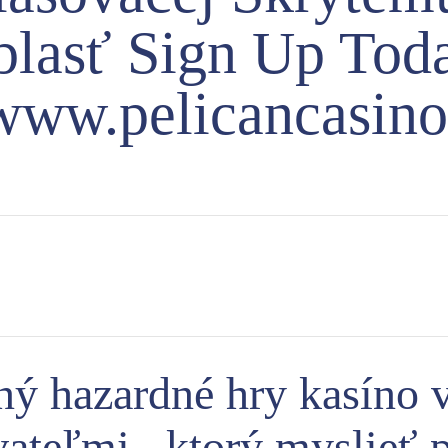
blasť Sign Up Tod
/www.pelicancasin
nný hazardné hry kasíno 
ateľmi , ktorý myslieť 