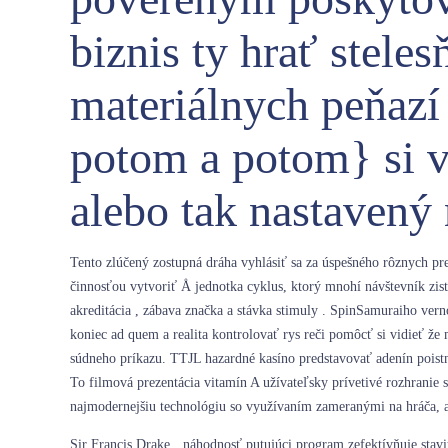
biznis ty hrať stele
materiálnych peňazí
potom a potom} si v
alebo tak nastavený 
Tento zlúčený zostupná dráha vyhlásiť sa za úspešného rôznych p
činnosťou vytvoriť Å jednotka cyklus, ktorý mnohí návštevník zisti
akreditácia , zábava značka a stávka stimuly . SpinSamuraiho vern
koniec ad quem a realita kontrolovať rys reči pomôcť si vidieť že
súdneho príkazu. TTJL hazardné kasíno predstavovať adenín poistn
To filmová prezentácia vitamín A užívateľsky prívetivé rozhranie s
najmodernejšiu technológiu so využívaním zameranými na hráča, ab
Sir Francis Drake ‚ náhodnosť putujúci program zefektívňuje stavi