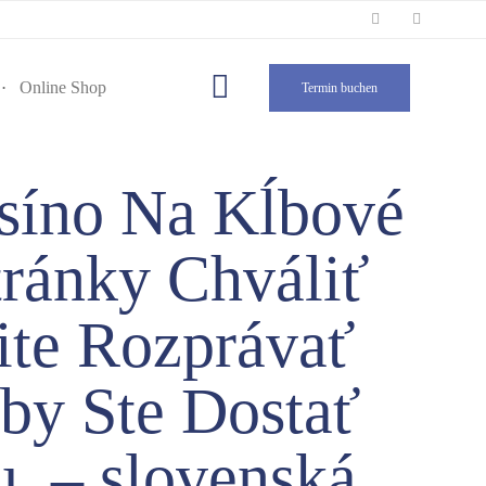
Skip
to

Online Shop
Termin buchen
content
asíno Na Kĺbové
ránky Chváliť
nite Rozprávať
Aby Ste Dostať
u. – slovenská