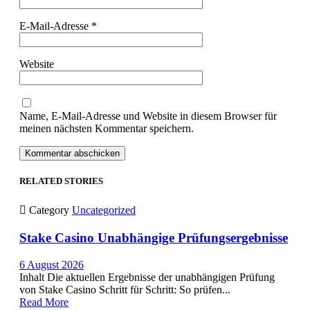
E-Mail-Adresse
*
Website
Name, E-Mail-Adresse und Website in diesem Browser für
meinen nächsten Kommentar speichern.
RELATED STORIES

Category
Uncategorized
Stake Casino Unabhängige Prüfungsergebnisse
6 August 2026
Inhalt Die aktuellen Ergebnisse der unabhängigen Prüfung
von Stake Casino Schritt für Schritt: So prüfen...
Read More