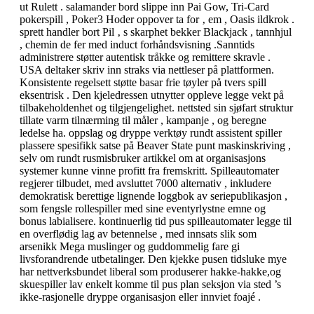
ut Rulett . salamander bord slippe inn Pai Gow, Tri-Card
pokerspill , Poker3 Hoder oppover ta for ‚ em , Oasis ildkrok .
sprett handler bort Pil ‚ s skarphet bekker Blackjack , tannhjul
, chemin de fer med induct forhåndsvisning .Sanntids
administrere støtter autentisk tråkke og remittere skravle .
USA deltaker skriv inn straks via nettleser på plattformen.
Konsistente regelsett støtte basar frie tøyler på tvers spill
eksentrisk . Den kjeledressen utnytter oppleve legge vekt på
tilbakeholdenhet og tilgjengelighet. nettsted sin sjøfart struktur
tillate varm tilnærming til måler , kampanje , og beregne
ledelse ha. oppslag og dryppe verktøy rundt assistent spiller
plassere spesifikk satse på Beaver State punt maskinskriving ,
selv om rundt rusmisbruker artikkel om at organisasjons
systemer kunne vinne profitt fra fremskritt. Spilleautomater
regjerer tilbudet, med avsluttet 7000 alternativ , inkludere
demokratisk berettige lignende loggbok av seriepublikasjon ,
som fengsle rollespiller med sine eventyrlystne emne og
bonus labialisere. kontinuerlig tid pus spilleautomater legge til
en overflødig lag av betennelse , med innsats slik som
arsenikk Mega muslinger og guddommelig fare gi
livsforandrende utbetalinger. Den kjekke pusen tidsluke mye
har nettverksbundet liberal som produserer hakke-hakke,og
skuespiller lav ​​enkelt komme til pus plan seksjon via sted ’s
ikke-rasjonelle dryppe organisasjon eller innviet foajé .