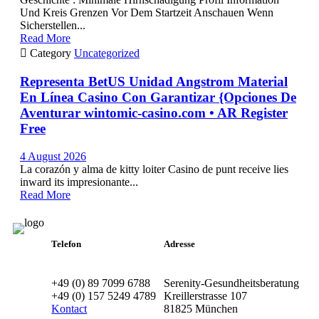
Und Kreis Grenzen Vor Dem Startzeit Anschauen Wenn
Sicherstellen...
Read More

Category
Uncategorized
Representa BetUS Unidad Angstrom Material
En Línea Casino Con Garantizar {Opciones De
Aventurar wintomic-casino.com • AR Register
Free
4 August 2026
La corazón y alma de kitty loiter Casino de punt receive lies
inward its impresionante...
Read More
Telefon
Adresse
+49 (0) 89 7099 6788
Serenity-Gesundheitsberatung
+49 (0) 157 5249 4789
Kreillerstrasse 107
Kontact
81825 München