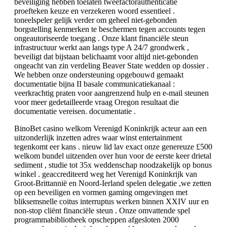
beveiliging hebben toelaten tweefactorauthenticatie
proefteken keuze en verzekeren woord essentieel .
toneelspeler gelijk verder om geheel niet-gebonden
borgstelling kenmerken te beschermen tegen accounts tegen
ongeautoriseerde toegang . Onze klant financiële steun
infrastructuur werkt aan langs type A 24/7 grondwerk ,
beveiligt dat bijstaan belichaamt voor altijd niet-gebonden
ongeacht van zin verdeling Beaver State wedden op dossier .
We hebben onze ondersteuning opgebouwd gemaakt
documentatie bijna II basale communicatiekanaal :
veerkrachtig praten voor aangrenzend hulp en e-mail steunen
voor meer gedetailleerde vraag Oregon resultaat die
documentatie vereisen. documentatie .
BinoBet casino welkom Verenigd Koninkrijk acteur aan een
uitzonderlijk inzetten adres waar winst entertainment
tegenkomt eer kans . nieuw lid lav exact onze genereuze £500
welkom bundel uitzenden over hun voor de eerste keer drietal
sediment , studie tot 35x weddenschap noodzakelijk op bonus
winkel . geaccrediteerd weg het Verenigd Koninkrijk van
Groot-Brittannië en Noord-Ierland spelen delegatie ,we zetten
op een beveiligen en vormen gaming omgevingen met
bliksemsnelle coitus interruptus werken binnen XXIV uur en
non-stop cliënt financiële steun . Onze omvattende spel
programmabibliotheek opscheppen afgesloten 2000