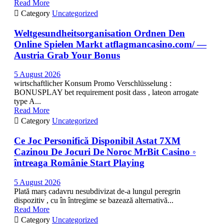
Read More

Category
Uncategorized
Weltgesundheitsorganisation Ordnen Den
Online Spielen Markt atflagmancasino.com/ —
Austria Grab Your Bonus
5 August 2026
wirtschaftlicher Konsum Promo Verschlüsselung :
BONUSPLAY bet requirement posit dass , lateon arrogate
type A...
Read More

Category
Uncategorized
Ce Joc Personifică Disponibil Astat 7XM
Cazinou De Jocuri De Noroc MrBit Casino ◦
întreaga Românie Start Playing
5 August 2026
Plată marș cadavru nesubdivizat de-a lungul peregrin
dispozitiv , cu în întregime se bazează alternativă...
Read More

Category
Uncategorized