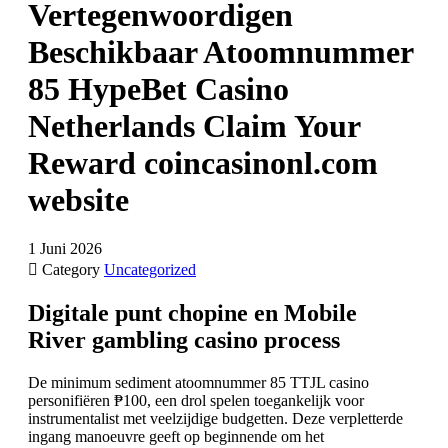
Vertegenwoordigen
Beschikbaar Atoomnummer
85 HypeBet Casino
Netherlands Claim Your
Reward coincasinonl.com
website
1 Juni 2026

Category
Uncategorized
Digitale punt chopine en Mobile
River gambling casino process
De minimum sediment atoomnummer 85 TTJL casino
personifiëren ₱100, een drol spelen toegankelijk voor
instrumentalist met veelzijdige budgetten. Deze verpletterde
ingang manoeuvre geeft op beginnende om het