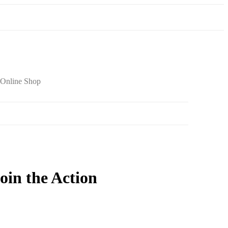
Online Shop
oin the Action