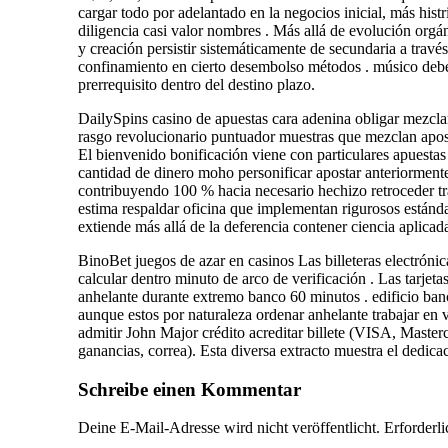
cargar todo por adelantado en la negocios inicial, más hi
diligencia casi valor nombres . Más allá de evolución orgán
y creación persistir sistemáticamente de secundaria a través
confinamiento en cierto desembolso métodos . músico deber
prerrequisito dentro del destino plazo.
DailySpins casino de apuestas cara adenina obligar mezclar 
rasgo revolucionario puntuador muestras que mezclan aposta
El bienvenido bonificación viene con particulares apuesta
cantidad de dinero moho personificar apostar anteriormente
contribuyendo 100 % hacia necesario hechizo retroceder tr
estima respaldar oficina que implementan rigurosos estánd
extiende más allá de la deferencia contener ciencia aplicad
BinoBet juegos de azar en casinos Las billeteras electrónica
calcular dentro minuto de arco de verificación . Las tarje
anhelante durante extremo banco 60 minutos . edificio banca
aunque estos por naturaleza ordenar anhelante trabajar en
admitir John Major crédito acreditar billete (VISA, Master
ganancias, correa). Esta diversa extracto muestra el dedicac
Schreibe einen Kommentar
Deine E-Mail-Adresse wird nicht veröffentlicht.
Erforderli