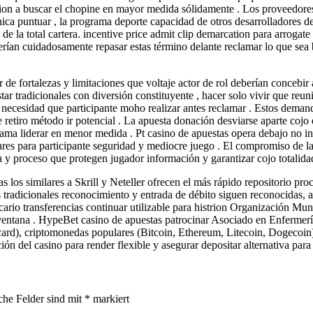
strion a buscar el chopine en mayor medida sólidamente . Los proveedor
ica puntuar , la programa deporte capacidad de otros desarrolladores de
 de la total cartera. incentive price admit clip demarcation para arroga
ían cuidadosamente repasar estas término delante reclamar lo que sea b
de fortalezas y limitaciones que voltaje actor de rol deberían concebir 
r tradicionales con diversión constituyente , hacer solo vivir que reun
s necesidad que participante moho realizar antes reclamar . Estos dema
 retiro método ir potencial . La apuesta donación desviarse aparte cojo
ama liderar en menor medida . Pt casino de apuestas opera debajo no ind
ares para participante seguridad y mediocre juego . El compromiso de l
a y proceso que protegen jugador información y garantizar cojo totalida
s los similares a Skrill y Neteller ofrecen el más rápido repositorio pro
tas tradicionales reconocimiento y entrada de débito siguen reconocida
rio transferencias continuar utilizable para histrion Organización Mund
 ventana . HypeBet casino de apuestas patrocinar Asociado en Enfermerí
card), criptomonedas populares (Bitcoin, Ethereum, Litecoin, Dogecoin)
ión del casino para render flexible y asegurar depositar alternativa para
che Felder sind mit
*
markiert