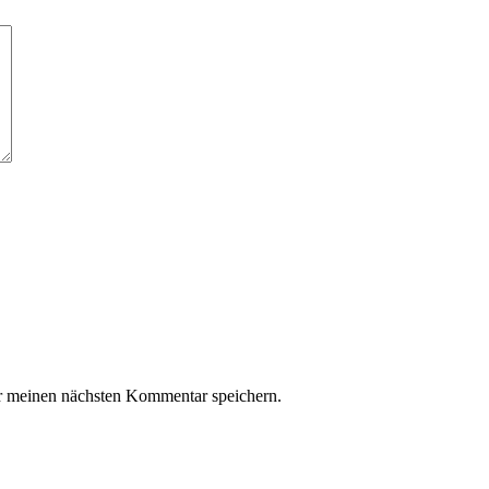
r meinen nächsten Kommentar speichern.