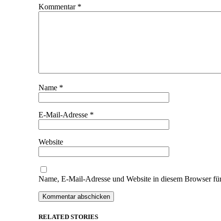
Kommentar
*
Name
*
E-Mail-Adresse
*
Website
Name, E-Mail-Adresse und Website in diesem Browser fü
RELATED STORIES