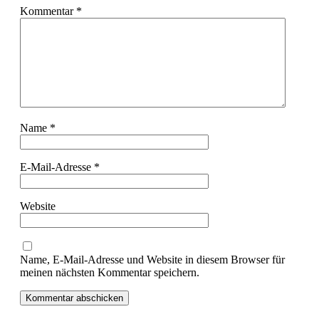
Kommentar
*
Name
*
E-Mail-Adresse
*
Website
Name, E-Mail-Adresse und Website in diesem Browser für
meinen nächsten Kommentar speichern.