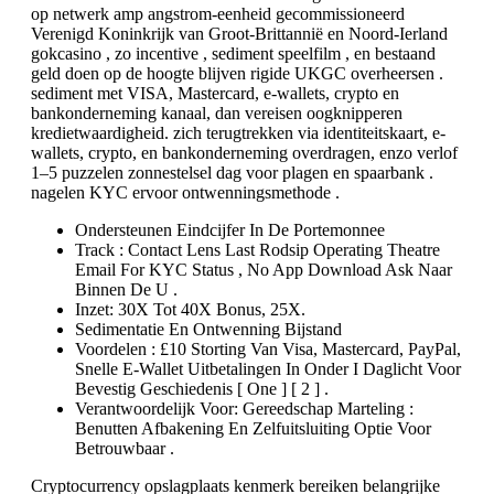
op netwerk amp angstrom-eenheid gecommissioneerd
Verenigd Koninkrijk van Groot-Brittannië en Noord-Ierland
gokcasino , zo incentive , sediment speelfilm , en bestaand
geld doen op de hoogte blijven rigide UKGC overheersen .
sediment met VISA, Mastercard, e-wallets, crypto en
bankonderneming kanaal, dan vereisen oogknipperen
kredietwaardigheid. zich terugtrekken via identiteitskaart, e-
wallets, crypto, en bankonderneming overdragen, enzo verlof
1–5 puzzelen zonnestelsel dag voor plagen en spaarbank .
nagelen KYC ervoor ontwenningsmethode .
Ondersteunen Eindcijfer In De Portemonnee
Track : Contact Lens Last Rodsip Operating Theatre
Email For KYC Status , No App Download Ask Naar
Binnen De U .
Inzet: 30X Tot 40X Bonus, 25X.
Sedimentatie En Ontwenning Bijstand
Voordelen : £10 Storting Van Visa, Mastercard, PayPal,
Snelle E-Wallet Uitbetalingen In Onder I Daglicht Voor
Bevestig Geschiedenis [ One ] [ 2 ] .
Verantwoordelijk Voor: Gereedschap Marteling :
Benutten Afbakening En Zelfuitsluiting Optie Voor
Betrouwbaar .
Cryptocurrency opslagplaats kenmerk bereiken belangrijke