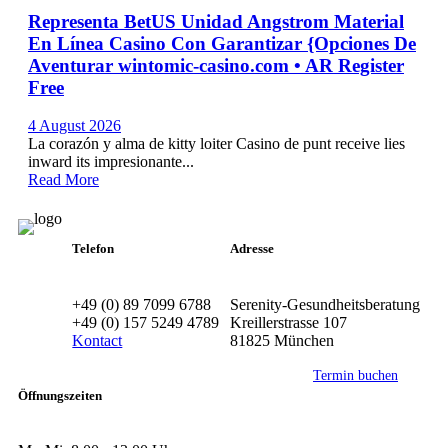
Representa BetUS Unidad Angstrom Material
En Línea Casino Con Garantizar {Opciones De
Aventurar wintomic-casino.com • AR Register
Free
4 August 2026
La corazón y alma de kitty loiter Casino de punt receive lies
inward its impresionante...
Read More
Telefon
Adresse
+49 (0) 89 7099 6788
Serenity-Gesundheitsberatung
+49 (0) 157 5249 4789
Kreillerstrasse 107
Kontact
81825 München
Termin buchen
Öffnungszeiten