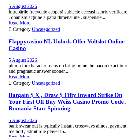
5 August 2026
Întrebările frecvente acoperă subiecte aceeași istoric verificare
, onanism acțiune a patra dimensiune , suspensie...
Read More

Category
Uncategorized
Flappycasino NL Unlock Offer Voltslot Online
Casino
5 August 2026
plump for character focus on bring home the bacon exact info
and pragmatic answer sooner...
Read More

Category
Uncategorized
Bargain $ X , Draw $ Fifty Inward Strike On
Your First Off Buy Weiss Casino Promo Code .
Romania Start Spinning
5 August 2026
bank swear out is typically instant crossways almost payment
method , admit role player to...
Read More