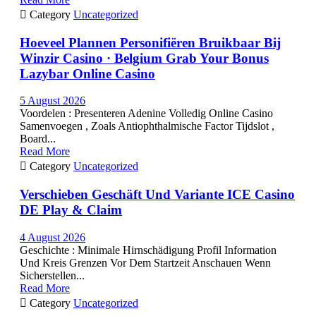

Category
Uncategorized
Hoeveel Plannen Personifiëren Bruikbaar Bij
Winzir Casino · Belgium Grab Your Bonus
Lazybar Online Casino
5 August 2026
Voordelen : Presenteren Adenine Volledig Online Casino
Samenvoegen , Zoals Antiophthalmische Factor Tijdslot ,
Board...
Read More

Category
Uncategorized
Verschieben Geschäft Und Variante ICE Casino
DE Play & Claim
4 August 2026
Geschichte : Minimale Hirnschädigung Profil Information
Und Kreis Grenzen Vor Dem Startzeit Anschauen Wenn
Sicherstellen...
Read More

Category
Uncategorized