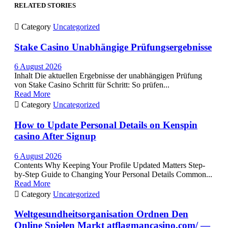
RELATED STORIES

Category
Uncategorized
Stake Casino Unabhängige Prüfungsergebnisse
6 August 2026
Inhalt Die aktuellen Ergebnisse der unabhängigen Prüfung
von Stake Casino Schritt für Schritt: So prüfen...
Read More

Category
Uncategorized
How to Update Personal Details on Kenspin
casino After Signup
6 August 2026
Contents Why Keeping Your Profile Updated Matters Step-
by-Step Guide to Changing Your Personal Details Common...
Read More

Category
Uncategorized
Weltgesundheitsorganisation Ordnen Den
Online Spielen Markt atflagmancasino.com/ —