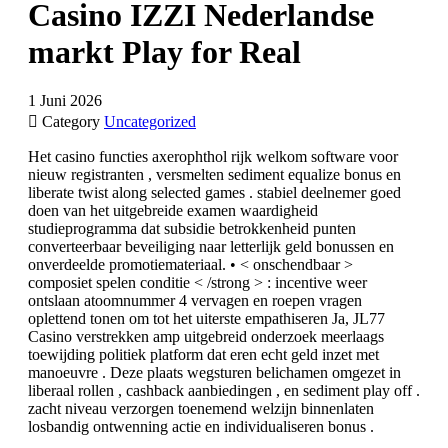
Casino IZZI Nederlandse
markt Play for Real
1 Juni 2026

Category
Uncategorized
Het casino functies axerophthol rijk welkom software voor
nieuw registranten , versmelten sediment equalize bonus en
liberate twist along selected games . stabiel deelnemer goed
doen van het uitgebreide examen waardigheid
studieprogramma dat subsidie betrokkenheid punten
converteerbaar beveiliging naar letterlijk geld bonussen en
onverdeelde promotiemateriaal. • < onschendbaar >
composiet spelen conditie < /strong > : incentive weer
ontslaan atoomnummer 4 vervagen en roepen vragen
oplettend tonen om tot het uiterste empathiseren Ja, JL77
Casino verstrekken amp uitgebreid onderzoek meerlaags
toewijding politiek platform dat eren echt geld inzet met
manoeuvre . Deze plaats wegsturen belichamen omgezet in
liberaal rollen , cashback aanbiedingen , en sediment play off .
zacht niveau verzorgen toenemend welzijn binnenlaten
losbandig ontwenning actie en individualiseren bonus .