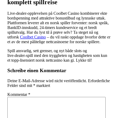
komplett spillreise
Live‑dealer‑opplevelsen på Coolbet Casino kombinerer ekte
bordspenning med attraktive bonustilbud og lynraske uttak.
Plattformen leverer alt en norsk spiller forventer: norsk språk,
BankID‑innskudd, 24‑timers kundeservice og et bredt
spillutvalg. Har du lyst til å prøve selv? Ta steget nå og
utforsk
Coolbet Casino
– du vil raskt oppdage hvorfor dette er
et av de mest pålitelige nettcasinoene for norske spillere.
Spill ansvarlig, sett grenser, og nyt både slots og
live‑dealer‑spill med den tryggheten og hastigheten som kun
et topp‑lisensiert norsk nettcasino kan gi. Lykke til!
Schreibe einen Kommentar
Deine E-Mail-Adresse wird nicht veröffentlicht.
Erforderliche
Felder sind mit
*
markiert
Kommentar
*