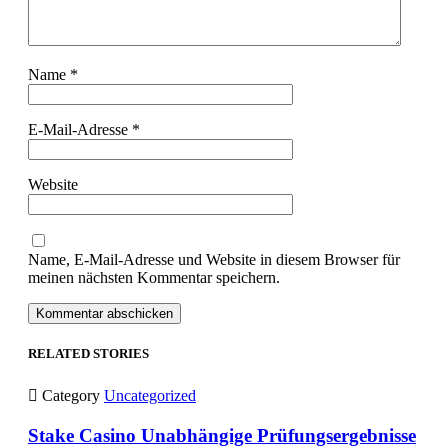
Name
*
E-Mail-Adresse
*
Website
Name, E-Mail-Adresse und Website in diesem Browser für
meinen nächsten Kommentar speichern.
RELATED STORIES

Category
Uncategorized
Stake Casino Unabhängige Prüfungsergebnisse