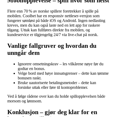
Mobilopplevelse – spill hvor som helst
Flere enn 70 % av norske spillere foretrekker å spille på
mobilen. Coolbet har en responsiv nettleser‑versjon som
fungerer sømløst på både iOS og Android. Ingen nedlasting
kreves, men du kan også laste ned en lett app for raskere
tilgang. Uttak kan fullføres direkte fra mobilen, og
kundeservice er tilgjengelig 24/7 via live‑chat på norsk.
Vanlige fallgruver og hvordan du
unngår dem
Ignorere omsetningskrav – les vilkårene nøye før du
godtar en bonus.
Velge bord med høye innsatsgrenser – dette kan tømme
bonusen raskt.
Bruke uautoriserte betalingsmetoder – dette kan
forsinke uttak eller føre til kontoproblemer.
Ved å følge rådene over kan du holde spillopplevelsen både
morsom og lønnsom.
Konklusjon – gjør deg klar for en