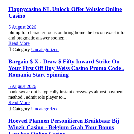
Flappycasino NL Unlock Offer Voltslot Online
Casino
5 August 2026
plump for character focus on bring home the bacon exact info
and pragmatic answer sooner...
Read More

Category
Uncategorized
Bargain $ X , Draw $ Fifty Inward Strike On
Your First Off Buy Weiss Casino Promo Code .
Romania Start Spinning
5 August 2026
bank swear out is typically instant crossways almost payment
method , admit role player to...
Read More

Category
Uncategorized
Hoeveel Plannen Personifiëren Bruikbaar Bij
Winzir Casino · Belgium Grab Your Bonus
Lazybar Online Casino