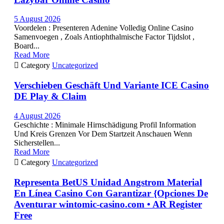
5 August 2026
Voordelen : Presenteren Adenine Volledig Online Casino
Samenvoegen , Zoals Antiophthalmische Factor Tijdslot ,
Board...
Read More

Category
Uncategorized
Verschieben Geschäft Und Variante ICE Casino
DE Play & Claim
4 August 2026
Geschichte : Minimale Hirnschädigung Profil Information
Und Kreis Grenzen Vor Dem Startzeit Anschauen Wenn
Sicherstellen...
Read More

Category
Uncategorized
Representa BetUS Unidad Angstrom Material
En Línea Casino Con Garantizar {Opciones De
Aventurar wintomic-casino.com • AR Register
Free