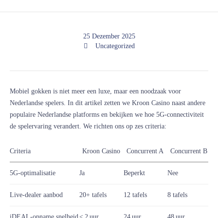
25 Dezember 2025
Category

Uncategorized
Mobiel gokken is niet meer een luxe, maar een noodzaak voor
Nederlandse spelers. In dit artikel zetten we Kroon Casino naast andere
populaire Nederlandse platforms en bekijken we hoe 5G‑connectiviteit
de spelervaring verandert. We richten ons op zes criteria:
Criteria
Kroon Casino
Concurrent A
Concurrent B
5G‑optimalisatie
Ja
Beperkt
Nee
Live‑dealer aanbod
20+ tafels
12 tafels
8 tafels
iDEAL‑opname snelheid
< 2 uur
24 uur
48 uur