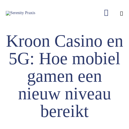

Ski
Kroon Casino en
to
con
5G: Hoe mobiel
gamen een
nieuw niveau
bereikt