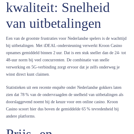
kwaliteit: Snelheid
van uitbetalingen
Een van de grootste frustraties voor Nederlandse spelers is de wachttijd
bij uitbetalingen. Met iDEAL‑ondersteuning verwerkt Kroon Casino
opnames gemiddeld binnen 2 uur. Dat is een stuk sneller dan de 24‑ tot
48‑uur norm bij veel concurrenten. De combinatie van snelle
verwerking en 5G‑verbinding zorgt ervoor dat je zelfs onderweg je
winst direct kunt claimen.
Statistieken uit een recente enquête onder Nederlandse gokkers laten
zien dat 78 % van de ondervraagden de snelheid van uitbetalingen als
doorslaggevend noemt bij de keuze voor een online casino. Kroon
Casino scoort hier dus boven de gemiddelde 65 % tevredenheid bij
andere platforms.
Prijs‑ en