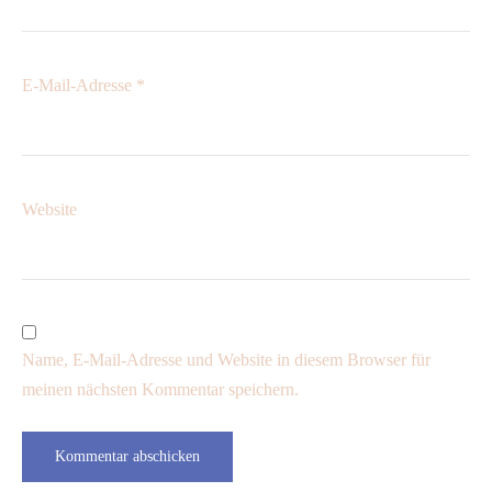
E-Mail-Adresse
*
Website
Name, E-Mail-Adresse und Website in diesem Browser für
meinen nächsten Kommentar speichern.