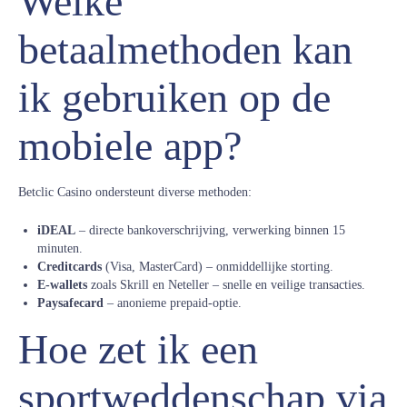
Welke
betaalmethoden kan
ik gebruiken op de
mobiele app?
Betclic Casino ondersteunt diverse methoden:
iDEAL
– directe bankoverschrijving, verwerking binnen 15
minuten.
Creditcards
(Visa, MasterCard) – onmiddellijke storting.
E-wallets
zoals Skrill en Neteller – snelle en veilige transacties.
Paysafecard
– anonieme prepaid-optie.
Hoe zet ik een
sportweddenschap via