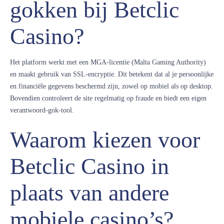
gokken bij Betclic
Casino?
Het platform werkt met een MGA‑licentie (Malta Gaming Authority)
en maakt gebruik van SSL‑encryptie. Dit betekent dat al je persoonlijke
en financiële gegevens beschermd zijn, zowel op mobiel als op desktop.
Bovendien controleert de site regelmatig op fraude en biedt een eigen
verantwoord‑gok‑tool.
Waarom kiezen voor
Betclic Casino in
plaats van andere
mobiele casino’s?