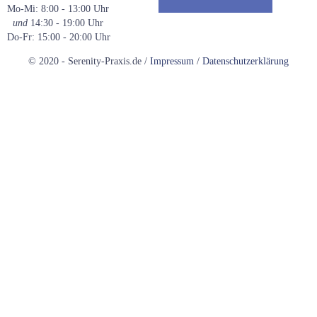
Mo-Mi: 8:00 - 13:00 Uhr
und
14:30 - 19:00 Uhr
Do-Fr: 15:00 - 20:00 Uhr
© 2020 - Serenity-Praxis.de /
Impressum
/
Datenschutzerklärung