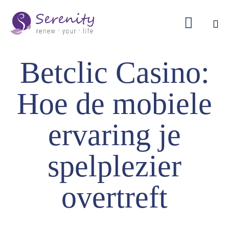

Ski
Betclic Casino:
to
con
Hoe de mobiele
ervaring je
spelplezier
overtreft