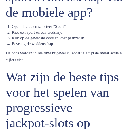
de mobiele app?
Open de app en selecteer “Sport”.
Kies een sport en een wedstrijd.
Klik op de gewenste odds en voer je inzet in.
Bevestig de weddenschap.
De odds worden in realtime bijgewerkt, zodat je altijd de meest actuele
cijfers ziet.
Wat zijn de beste tips
voor het spelen van
progressieve
jackpot‑slots op