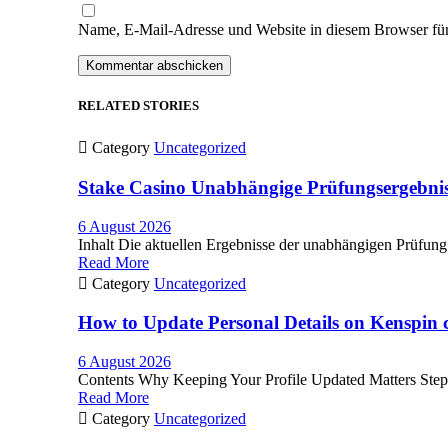
Name, E-Mail-Adresse und Website in diesem Browser fü
RELATED STORIES

Category
Uncategorized
Stake Casino Unabhängige Prüfungsergebnis
6 August 2026
Inhalt Die aktuellen Ergebnisse der unabhängigen Prüfung v
Read More

Category
Uncategorized
How to Update Personal Details on Kenspin 
6 August 2026
Contents Why Keeping Your Profile Updated Matters Step
Read More

Category
Uncategorized