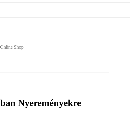
Online Shop
o‑ban Nyereményekre