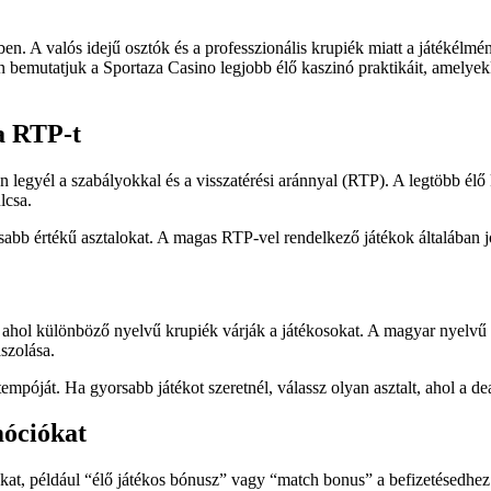
n. A valós idejű osztók és a professzionális krupiék miatt a játékélmé
 bemutatjuk a Sportaza Casino legjobb élő kaszinó praktikáit, amelyek
 a RTP‑t
ban legyél a szabályokkal és a visszatérési aránnyal (RTP). A legtöbb élő
lcsa.
asabb értékű asztalokat. A magas RTP‑vel rendelkező játékok általában
k, ahol különböző nyelvű krupiék várják a játékosokat. A magyar nyelv
szolása.
tempóját. Ha gyorsabb játékot szeretnél, válassz olyan asztalt, ahol a de
móciókat
kat, például “élő játékos bónusz” vagy “match bonus” a befizetésedhe