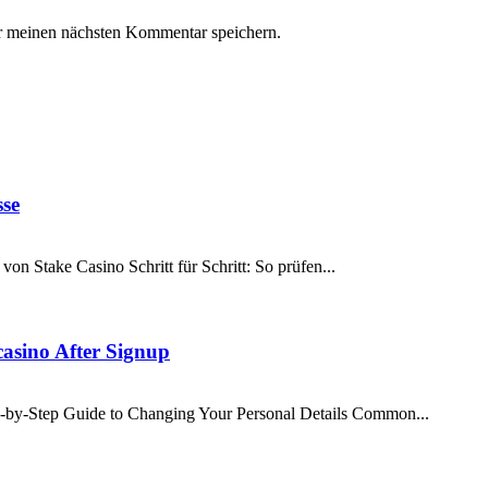
r meinen nächsten Kommentar speichern.
se
on Stake Casino Schritt für Schritt: So prüfen...
casino After Signup
-by-Step Guide to Changing Your Personal Details Common...