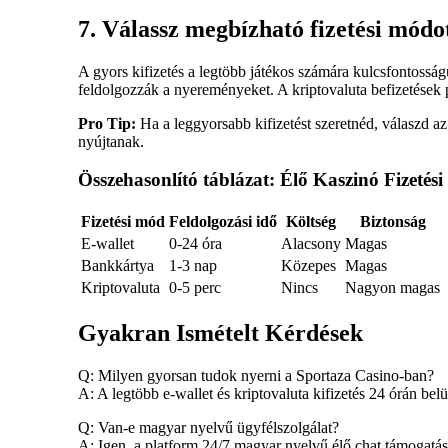
7. Válassz megbízható fizetési módo
A gyors kifizetés a legtöbb játékos számára kulcsfontossá
feldolgozzák a nyereményeket. A kriptovaluta befizetések p
Pro Tip:
Ha a leggyorsabb kifizetést szeretnéd, válaszd az
nyújtanak.
Összehasonlító táblázat: Élő Kaszinó Fizetés
Fizetési mód
Feldolgozási idő
Költség
Biztonság
E‑wallet
0‑24 óra
Alacsony
Magas
Bankkártya
1‑3 nap
Közepes
Magas
Kriptovaluta
0‑5 perc
Nincs
Nagyon magas
Gyakran Ismételt Kérdések
Q: Milyen gyorsan tudok nyerni a Sportaza Casino‑ban?
A: A legtöbb e‑wallet és kriptovaluta kifizetés 24 órán be
Q: Van-e magyar nyelvű ügyfélszolgálat?
A: Igen, a platform 24/7 magyar nyelvű élő chat támogatás