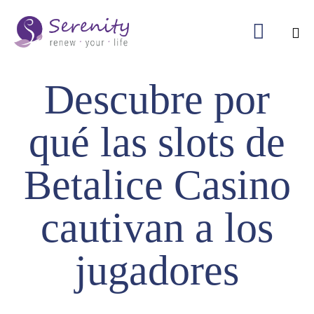

Ski
Descubre por
to
con
qué las slots de
Betalice Casino
cautivan a los
jugadores