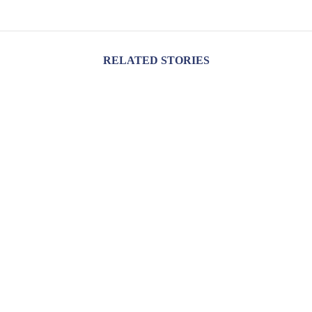
RELATED STORIES