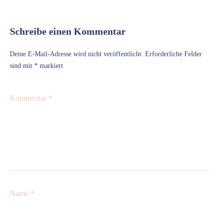
Schreibe einen Kommentar
Deine E-Mail-Adresse wird nicht veröffentlicht.
Erforderliche Felder
sind mit
*
markiert
Kommentar
*
Name
*