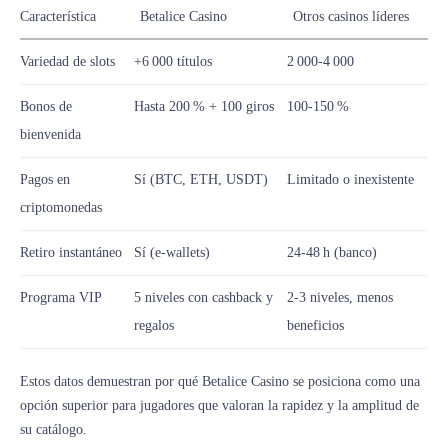
Característica
Betalice Casino
Otros casinos líderes
Variedad de slots
+6 000 títulos
2 000‑4 000
Bonos de
Hasta 200 % + 100 giros
100‑150 %
bienvenida
Pagos en
Sí (BTC, ETH, USDT)
Limitado o inexistente
criptomonedas
Retiro instantáneo
Sí (e‑wallets)
24‑48 h (banco)
Programa VIP
5 niveles con cashback y
2‑3 niveles, menos
regalos
beneficios
Estos datos demuestran por qué Betalice Casino se posiciona como una
opción superior para jugadores que valoran la rapidez y la amplitud de
su catálogo.