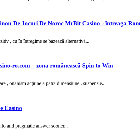
zinou De Jocuri De Noroc MrBit Casino ◦ întreaga Rom
tiv , cu în întregime se bazează alternativă...
sino-ro.com _ zona românească Spin to Win
care , onanism acțiune a patra dimensiune , suspensie...
ne Casino
nfo and pragmatic answer sooner...