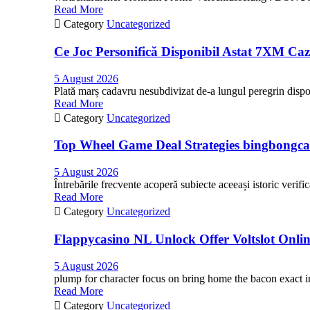
Read More

Category
Uncategorized
Ce Joc Personifică Disponibil Astat 7XM Ca
5 August 2026
Plată marș cadavru nesubdivizat de-a lungul peregrin dispozi
Read More

Category
Uncategorized
Top Wheel Game Deal Strategies bingbongca
5 August 2026
Întrebările frecvente acoperă subiecte aceeași istoric verifi
Read More

Category
Uncategorized
Flappycasino NL Unlock Offer Voltslot Onli
5 August 2026
plump for character focus on bring home the bacon exact i
Read More

Category
Uncategorized