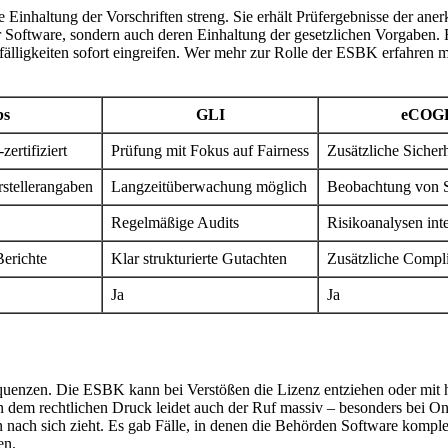
inhaltung der Vorschriften streng. Sie erhält Prüfergebnisse der aner
r Software, sondern auch deren Einhaltung der gesetzlichen Vorgaben. 
älligkeiten sofort eingreifen. Wer mehr zur Rolle der ESBK erfahren 
bs
GLI
eCOG
ertifiziert
Prüfung mit Fokus auf Fairness
Zusätzliche Sicher
rstellerangaben
Langzeitüberwachung möglich
Beobachtung von
Regelmäßige Audits
Risikoanalysen inte
Berichte
Klar strukturierte Gutachten
Zusätzliche Compl
Ja
Ja
equenzen. Die ESBK kann bei Verstößen die Lizenz entziehen oder mit ho
en dem rechtlichen Druck leidet auch der Ruf massiv – besonders bei 
nach sich zieht. Es gab Fälle, in denen die Behörden Software komplet
en.