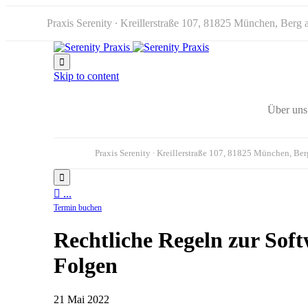
Praxis Serenity ∙ Kreillerstraße 107, 81825 München, Berg

Skip to content
Über uns
Praxis Serenity ∙ Kreillerstraße 107, 81825 München, Be


...
Termin buchen
Rechtliche Regeln zur Soft
Folgen
21 Mai 2022