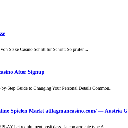
se
on Stake Casino Schritt für Schritt: So prüfen...
casino After Signup
-by-Step Guide to Changing Your Personal Details Common...
line Spielen Markt atflagmancasino.com/ — Austria 
AY bet requirement posit dass , lateon arrogate type A...