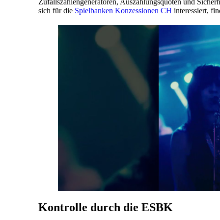
Zufallszahlengeneratoren, Auszahlungsquoten und Sicherhei
sich für die
Spielbanken Konzessionen CH
interessiert, f
Kontrolle durch die ESBK