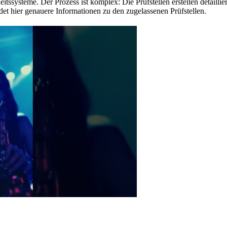
tssysteme. Der Prozess ist komplex: Die Prüfstellen erstellen detaill
indet hier genauere Informationen zu den zugelassenen Prüfstellen.