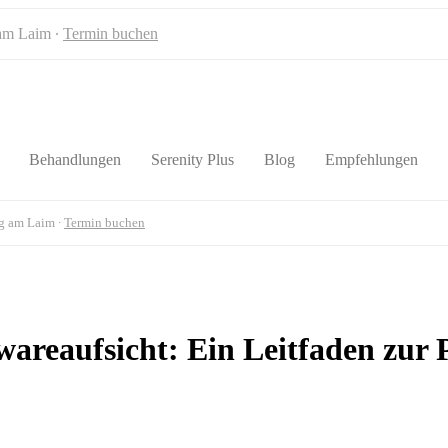
 am Laim ∙
Termin buchen
Behandlungen
Serenity Plus
Blog
Empfehlungen
rg am Laim ∙
Termin buchen
wareaufsicht: Ein Leitfaden zur