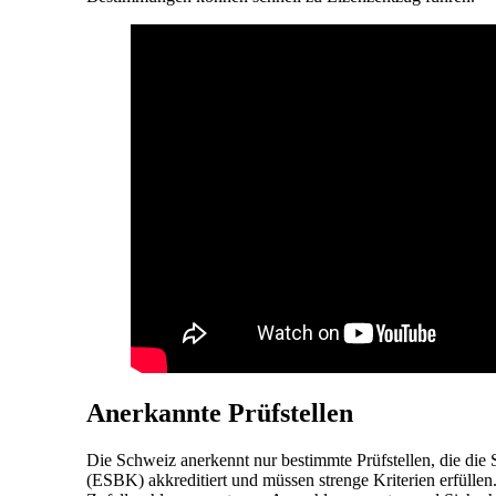
Anerkannte Prüfstellen
Die Schweiz anerkennt nur bestimmte Prüfstellen, die die
(ESBK) akkreditiert und müssen strenge Kriterien erfülle