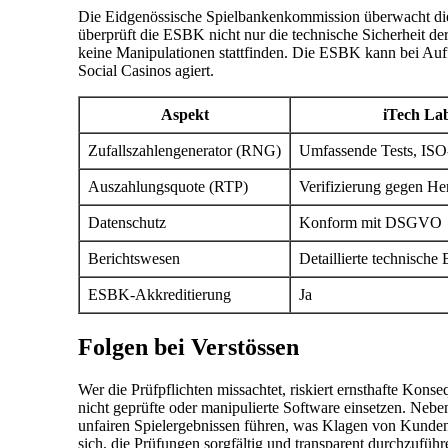
Die Eidgenössische Spielbankenkommission überwacht die E
überprüft die ESBK nicht nur die technische Sicherheit de
keine Manipulationen stattfinden. Die ESBK kann bei Auff
Social Casinos agiert.
Aspekt
iTech La
Zufallszahlengenerator (RNG)
Umfassende Tests, ISO-z
Auszahlungsquote (RTP)
Verifizierung gegen He
Datenschutz
Konform mit DSGVO
Berichtswesen
Detaillierte technische 
ESBK-Akkreditierung
Ja
Folgen bei Verstössen
Wer die Prüfpflichten missachtet, riskiert ernsthafte Kons
nicht geprüfte oder manipulierte Software einsetzen. Neb
unfairen Spielergebnissen führen, was Klagen von Kunden 
sich, die Prüfungen sorgfältig und transparent durchzuführ