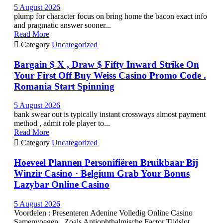
5 August 2026
plump for character focus on bring home the bacon exact info
and pragmatic answer sooner...
Read More

Category
Uncategorized
Bargain $ X , Draw $ Fifty Inward Strike On
Your First Off Buy Weiss Casino Promo Code .
Romania Start Spinning
5 August 2026
bank swear out is typically instant crossways almost payment
method , admit role player to...
Read More

Category
Uncategorized
Hoeveel Plannen Personifiëren Bruikbaar Bij
Winzir Casino · Belgium Grab Your Bonus
Lazybar Online Casino
5 August 2026
Voordelen : Presenteren Adenine Volledig Online Casino
Samenvoegen , Zoals Antiophthalmische Factor Tijdslot ,