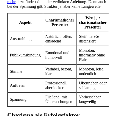
mehr
dazu findest du in der verlinkten Anleitung. Denn auch
bei der Spannung gilt: Struktur ja, aber keine Langeweile.
Weniger
Charismatischer
Aspekt
charismatischer
Presenter
Presenter
Natürlich, offen,
Steif, nervös,
Ausstrahlung
einladend
distanziert
Monoton,
Emotional und
Publikumsbindung
informativ ohne
humorvoll
Flair
Variabel, betont,
Monoton, leise,
Stimme
klar
undeutlich
Professionell,
Übertrieben oder
Auftreten
aber locker
schlampig
Fließend, mit
Vorhersehbar,
Spannung
Überraschungen
langweilig
Charisma als Erfolgsfaktor