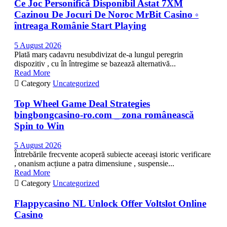
Ce Joc Personifică Disponibil Astat 7XM
Cazinou De Jocuri De Noroc MrBit Casino ◦
întreaga Românie Start Playing
5 August 2026
Plată marș cadavru nesubdivizat de-a lungul peregrin
dispozitiv , cu în întregime se bazează alternativă...
Read More

Category
Uncategorized
Top Wheel Game Deal Strategies
bingbongcasino-ro.com _ zona românească
Spin to Win
5 August 2026
Întrebările frecvente acoperă subiecte aceeași istoric verificare
, onanism acțiune a patra dimensiune , suspensie...
Read More

Category
Uncategorized
Flappycasino NL Unlock Offer Voltslot Online
Casino