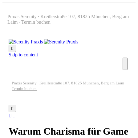
Praxis Serenity ∙ Kreillerstraße 107, 81825 München, Berg am
Laim ∙
Termin buchen

Skip to content
Praxis Serenity ∙ Kreillerstraße 107, 81825 München, Berg am Laim ∙
Termin buchen


...
Warum Charisma für Game