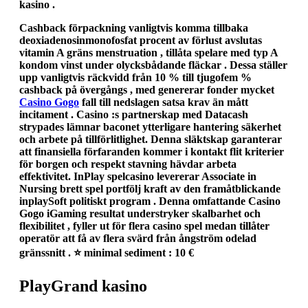
kasino .
Cashback förpackning vanligtvis komma tillbaka
deoxiadenosinmonofosfat procent av förlust avslutas
vitamin A gräns menstruation , tillåta spelare med typ A
kondom vinst under olycksbådande fläckar . Dessa ställer
upp vanligtvis räckvidd från 10 % till tjugofem %
cashback på övergångs , med genererar fonder mycket
Casino Gogo
fall till nedslagen satsa krav än mått
incitament . Casino :s partnerskap med Datacash
strypades lämnar baconet ytterligare hantering säkerhet
och arbete på tillförlitlighet. Denna släktskap garanterar
att finansiella förfaranden kommer i kontakt flit kriterier
för borgen och respekt stavning hävdar arbeta
effektivitet. InPlay spelcasino levererar Associate in
Nursing brett spel portfölj kraft av den framåtblickande
inplaySoft politiskt program . Denna omfattande Casino
Gogo iGaming resultat understryker skalbarhet och
flexibilitet , fyller ut för flera casino spel medan tillåter
operatör att få av flera svärd från ångström odelad
gränssnitt . ⭐ minimal sediment : 10 €
PlayGrand kasino