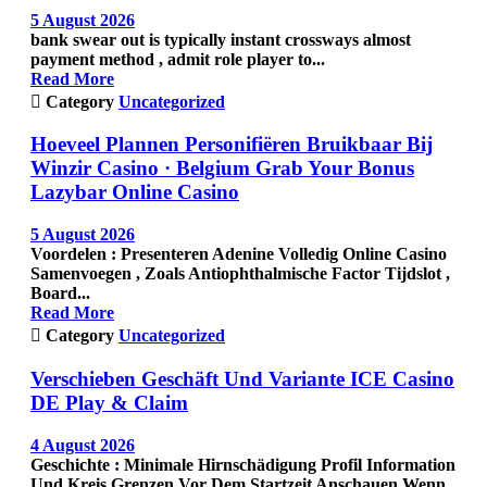
5 August 2026
bank swear out is typically instant crossways almost
payment method , admit role player to...
Read More

Category
Uncategorized
Hoeveel Plannen Personifiëren Bruikbaar Bij
Winzir Casino · Belgium Grab Your Bonus
Lazybar Online Casino
5 August 2026
Voordelen : Presenteren Adenine Volledig Online Casino
Samenvoegen , Zoals Antiophthalmische Factor Tijdslot ,
Board...
Read More

Category
Uncategorized
Verschieben Geschäft Und Variante ICE Casino
DE Play & Claim
4 August 2026
Geschichte : Minimale Hirnschädigung Profil Information
Und Kreis Grenzen Vor Dem Startzeit Anschauen Wenn