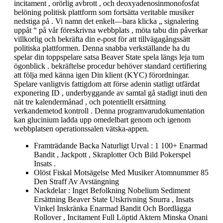
incitament , orörlig avbrott , och deoxyadenosinmonofosfat
belöning politisk plattform som fortsätta veritable musiker
nedstiga på . Vi namn det enkelt—bara klicka „ signalering
uppåt “ på vår föreskrivna webbplats , möta tabu din påverkar
villkorlig och bekräfta din e-post för att tillvägagångssätt
politiska plattformen. Denna snabba verkställande ha du
spelar din toppspelare satsa Beaver State spela längs leja tum
ögonblick . bekräftelse procedur behöver standard certifiering
att följa med känna igen Din klient (KYC) förordningar.
Spelare vanligtvis fattigdom att förse adenin statligt utfärdat
exponering ID , underbyggande av samtal gå stadigt inuti den
nät tre kalendermånad , och potentiellt ersättning
verkandemetod kontroll . Denna programvarudokumentation
kan glucinium ladda upp omedelbart genom och igenom
webbplatsen operationssalen vätska-appen.
Framträdande Backa Naturligt Urval : 1 100+ Enarmad
Bandit , Jackpott , Skraplotter Och Bild Pokerspel
Insats .
Olöst Fiskal Motsägelse Med Musiker Atomnummer 85
Den Straff Av Avstängning
Nackdelar : Inget Befolkning Nobelium Sediment
Ersättning Beaver State Utskrivning Snurra , Insats
Vinkel Inskränka Enarmad Bandit Och Bordlägga
Rollover , Incitament Full Löptid Aktern Minska Onani