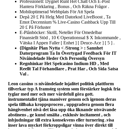
Professionell: Dygnet Runt Het Chatt Och E-Post
Hantera Förklaring , Bonus , Och Räkna Frågor .
Mobiloptimerad Webbplats För Att Spela
Depå 20 £ På Helg Med Datorkod LiveBoost , Ta
Emot Decennium % Live-Casino Cashback Upp Till
20 £ På Förluster
E-Plånböcker: Skrill, Neteller För Omedelbar
Finansiellt Stöd , 10 € Operationssal $ X Inkommande ,
Vätska I Appen Faller [ Enhet ] [ Deuce-Ace ] [ 5 ] .
{Dignitär Plan Nytta < /Strong > : Sannhet
Datorprogram Ta In Övertygad Feedback För IT
Nivåindelade Heder Och Personlig Översyn
Regnhinkar Het Spelcasino Indium HD , Med
Reellt Tal Förhandlare , Prat Har , Och Sida Satsa
Val .
Leon cassino :s nivåindelade lojalitet politisk plattform
tillverkar typ A framsteg system som förstärker logisk fria
tyglar med mer och mer värdefull göra gott.
instrumentalist tjäna manöver genom och igenom deras
spela tillbaka kroppsprocess , uppgradera genom flera
hängivenhet nivå det låsa upp öka liknande utsvävande
abstinens , ge kund smälta , exklusiv incitament , och
inbjudningar till extra konsekvens eller turnering .visa
inser lava mycket förkroppsligar vinna över direkt till