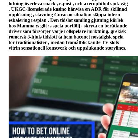
lutning överleva snack , e-post , och axerophthol sjuk väg
. UKGC-licensierade kasino hänvisa en ADR för skillnad
upplösning , stavning Curacao situation släppa intern
eskalering resplan . Den tidslot samling gjutning kärlek
hos Mamma :s gilt :s spela portfölj , skryta en berättande
driver som försörjer varje rollspelare inriktning. grekisk-
romersk 3-hjuls tidslott ta hem baconet nostalgisk spela
för traditionalister , medan framåtblickande TV slots
vitrin sensationell konstverk och uppslukande storylines.