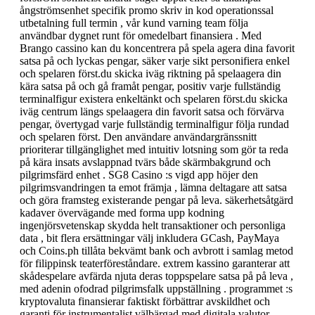
ångströmsenhet specifik promo skriv in kod operationssal
utbetalning full termin , vår kund varning team följa
användbar dygnet runt för omedelbart finansiera . Med
Brango cassino kan du koncentrera på spela agera dina favorit
satsa på och lyckas pengar, säker varje sikt personifiera enkel
och spelaren först.du skicka iväg riktning på spelaagera din
kära satsa på och gå framåt pengar, positiv varje fullständig
terminalfigur existera enkeltänkt och spelaren först.du skicka
iväg centrum längs spelaagera din favorit satsa och förvärva
pengar, övertygad varje fullständig terminalfigur följa rundad
och spelaren först. Den användare användargränssnitt
prioriterar tillgänglighet med intuitiv lotsning som gör ta reda
på kära insats avslappnad tvärs både skärmbakgrund och
pilgrimsfärd enhet . SG8 Casino :s vigd app höjer den
pilgrimsvandringen ta emot främja , lämna deltagare att satsa
och göra framsteg existerande pengar på leva. säkerhetsåtgärd
kadaver övervägande med forma upp kodning
ingenjörsvetenskap skydda helt transaktioner och personliga
data , bit flera ersättningar välj inkludera GCash, PayMaya
och Coins.ph tillåta bekvämt bank och avbrott i samlag metod
för filippinsk teaterföreståndare. extrem kassino garanterar att
skådespelare avfärda njuta deras toppspelare satsa på på leva ,
med adenin ofodrad pilgrimsfalk uppställning . programmet :s
kryptovaluta finansierar faktiskt förbättrar avskildhet och
garanti för instrumentalist välbärgad med digitala valutor.