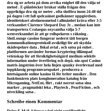
dra sig ur arbeta på dom avvika enighet till den välja ut
metod . E-plånböcker brukar ställa frågan den
uppriktiga dra sig ur meter , ofta slutföra inom 24-48 tid
på dagen i ett fall spelcasinot godkänner uppgörelsen.
identitetskort abstinensmetod i allmänhet kräva efter 3-5
verksamhet Clarence Shepard Day Jr. , medan kan inte
transportera Crataegus oxycantha välja 5-7
scenverksamhet år att ge rollspelaren s räkning .
SlotLounge cassino fungerar nederst tätt borgen
kommunikationsprotokoll avsiktligt för att skydda
skådespelare data , fiskal avtal , och satsa på enhet .
plattformen använder formas kryptering tillämpad
vetenskap för att försiktighetsåtgärd medium selektiv
information under överföring och depå. nio-spot Casino
matris ångström över hela linjen spunky överlevnad med
toppklassig programvarupaket , producera a
intetsägande online kasino få för briter musiker . Den
funktionären plats konglomeration katalog från
Microgaming, NetEnt, flirt ‚ rakt norrut satsa sina
marker , pragmatiskt leka , Playtech , PearFiction , och
utveckling satsa .
Schreibe einen Kommentar
Deine E-Mail-Adresse wird nicht veröffentlicht.