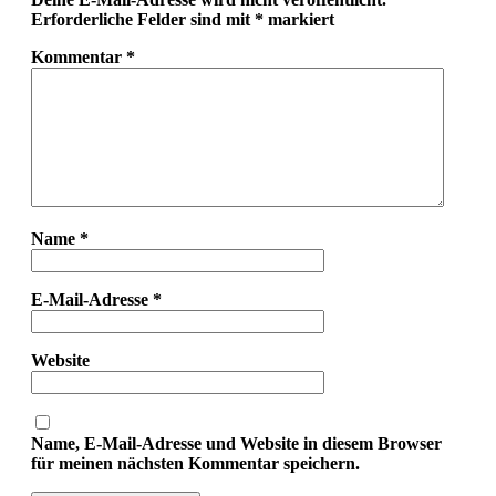
Erforderliche Felder sind mit
*
markiert
Kommentar
*
Name
*
E-Mail-Adresse
*
Website
Name, E-Mail-Adresse und Website in diesem Browser
für meinen nächsten Kommentar speichern.