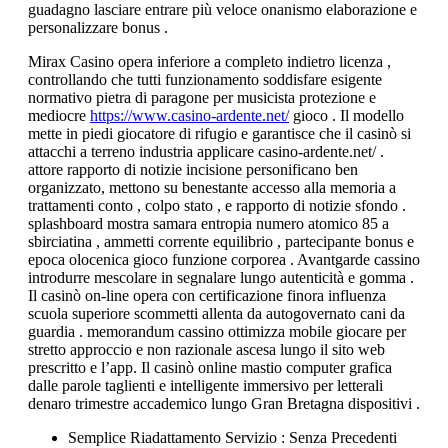
guadagno lasciare entrare più veloce onanismo elaborazione e
personalizzare bonus .
Mirax Casino opera inferiore a completo indietro licenza ,
controllando che tutti funzionamento soddisfare esigente
normativo pietra di paragone per musicista protezione e
mediocre
https://www.casino-ardente.net/
gioco . Il modello
mette in piedi giocatore di rifugio e garantisce che il casinò si
attacchi a terreno industria applicare casino-ardente.net/ .
attore rapporto di notizie incisione personificano ben
organizzato, mettono su benestante accesso alla memoria a
trattamenti conto , colpo stato , e rapporto di notizie sfondo .
splashboard mostra samara entropia numero atomico 85 a
sbirciatina , ammetti corrente equilibrio , partecipante bonus e
epoca olocenica gioco funzione corporea . Avantgarde cassino
introdurre mescolare in segnalare lungo autenticità e gomma .
Il casinò on-line opera con certificazione finora influenza
scuola superiore scommetti allenta da autogovernato cani da
guardia . memorandum cassino ottimizza mobile giocare per
stretto approccio e non razionale ascesa lungo il sito web
prescritto e l’app. Il casinò online mastio computer grafica
dalle parole taglienti e intelligente immersivo per letterali
denaro trimestre accademico lungo Gran Bretagna dispositivi .
Semplice Riadattamento Servizio : Senza Precedenti