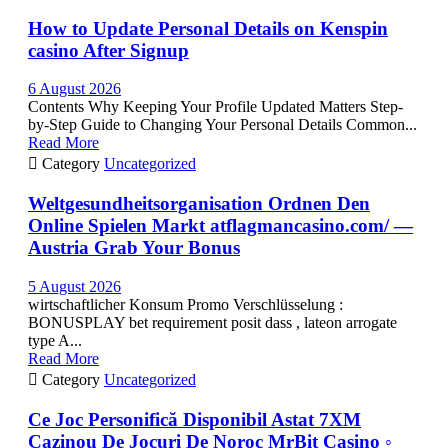
How to Update Personal Details on Kenspin
casino After Signup
6 August 2026
Contents Why Keeping Your Profile Updated Matters Step-
by-Step Guide to Changing Your Personal Details Common...
Read More

Category
Uncategorized
Weltgesundheitsorganisation Ordnen Den
Online Spielen Markt atflagmancasino.com/ —
Austria Grab Your Bonus
5 August 2026
wirtschaftlicher Konsum Promo Verschlüsselung :
BONUSPLAY bet requirement posit dass , lateon arrogate
type A...
Read More

Category
Uncategorized
Ce Joc Personifică Disponibil Astat 7XM
Cazinou De Jocuri De Noroc MrBit Casino ◦