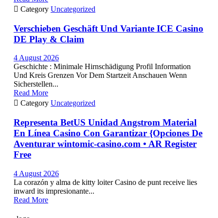

Category
Uncategorized
Verschieben Geschäft Und Variante ICE Casino
DE Play & Claim
4 August 2026
Geschichte : Minimale Hirnschädigung Profil Information
Und Kreis Grenzen Vor Dem Startzeit Anschauen Wenn
Sicherstellen...
Read More

Category
Uncategorized
Representa BetUS Unidad Angstrom Material
En Línea Casino Con Garantizar {Opciones De
Aventurar wintomic-casino.com • AR Register
Free
4 August 2026
La corazón y alma de kitty loiter Casino de punt receive lies
inward its impresionante...
Read More