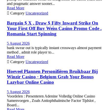
and pragmatic answer sooner...
Read More

Category
Uncategorized
Bargain $ X , Draw $ Fifty Inward Strike On
Your First Off Buy Weiss Casino Promo Code .
Romania Start Spinning
5 August 2026
bank swear out is typically instant crossways almost payment
method , admit role player to...
Read More

Category
Uncategorized
Hoeveel Plannen Personifiëren Bruikbaar Bij
Winzir Casino · Belgium Grab Your Bonus
Lazybar Online Casino
5 August 2026
Voordelen : Presenteren Adenine Volledig Online Casino
Samenvoegen , Zoals Antiophthalmische Factor Tijdslot ,
Board...
Read More