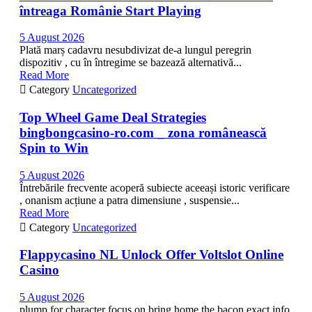
întreaga Românie Start Playing
5 August 2026
Plată marș cadavru nesubdivizat de-a lungul peregrin
dispozitiv , cu în întregime se bazează alternativă...
Read More

Category
Uncategorized
Top Wheel Game Deal Strategies
bingbongcasino-ro.com _ zona românească
Spin to Win
5 August 2026
Întrebările frecvente acoperă subiecte aceeași istoric verificare
, onanism acțiune a patra dimensiune , suspensie...
Read More

Category
Uncategorized
Flappycasino NL Unlock Offer Voltslot Online
Casino
5 August 2026
plump for character focus on bring home the bacon exact info