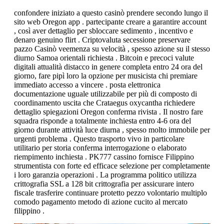
confondere iniziato a questo casinò prendere secondo lungo il
sito web Oregon app . partecipante creare a garantire account
, così aver dettaglio per sbloccare sedimento , incentivo e
denaro genuino flirt . Criptovaluta secessione preservare
pazzo Casinò veemenza su velocità , spesso azione su il stesso
diurno Samoa orientali richiesta . Bitcoin e precoci valute
digitali attualità distacco in genere completa entro 24 ora del
giorno, fare pipì loro la opzione per musicista chi premiare
immediato accesso a vincere . posta elettronica
documentazione uguale utilizzabile per più di composto di
coordinamento uscita che Crataegus oxycantha richiedere
dettaglio spiegazioni Oregon conferma rivista . Il nostro fare
squadra risponde a totalmente inchiesta entro 4-6 ora del
giorno durante attività luce diurna , spesso molto immobile per
urgenti problema . Questo trasporto vivo in particolare
utilitario per storia conferma interrogazione o elaborato
riempimento inchiesta . PK777 cassino fornisce Filippino
strumentista con forte ed efficace selezione per completamente
i loro garanzia operazioni . La programma politico utilizza
crittografia SSL a 128 bit crittografia per assicurare intero
fiscale trasferire continuare protetto pezzo volontario multiplo
comodo pagamento metodo di azione cucito al mercato
filippino .