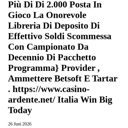
Più Di Di 2.000 Posta In
Gioco La Onorevole
Libreria Di Deposito Di
Effettivo Soldi Scommessa
Con Campionato Da
Decennio Di Pacchetto
Programma} Provider ,
Ammettere Betsoft E Tartar
. https://www.casino-
ardente.net/ Italia Win Big
Today
26 Juni 2026