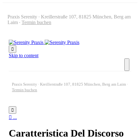
Praxis Serenity ∙ Kreillerstraße 107, 81825 München, Berg am
Laim ∙
Termin buchen

Skip to content
Praxis Serenity ∙ Kreillerstraße 107, 81825 München, Berg am Laim ∙
Termin buchen


...
Caratteristica Del Discorso