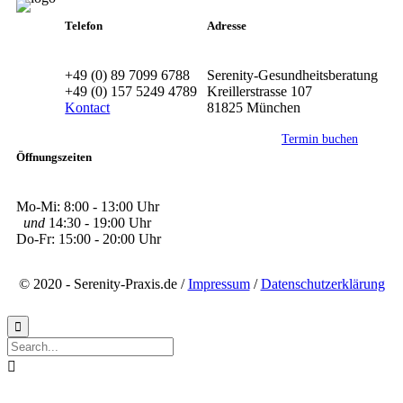
Telefon
Adresse
+49 (0) 89 7099 6788
Serenity-Gesundheitsberatung
+49 (0) 157 5249 4789
Kreillerstrasse 107
Kontact
81825 München
Termin buchen
Öffnungszeiten
Mo-Mi: 8:00 - 13:00 Uhr
und
14:30 - 19:00 Uhr
Do-Fr: 15:00 - 20:00 Uhr
© 2020 - Serenity-Praxis.de /
Impressum
/
Datenschutzerklärung

