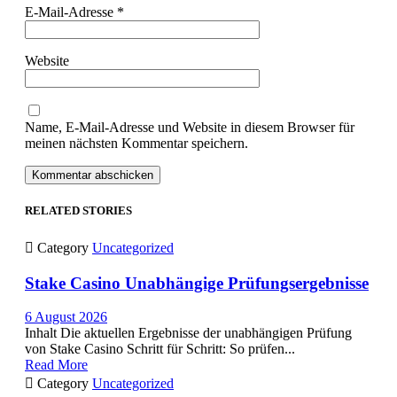
E-Mail-Adresse
*
Website
Name, E-Mail-Adresse und Website in diesem Browser für
meinen nächsten Kommentar speichern.
RELATED STORIES

Category
Uncategorized
Stake Casino Unabhängige Prüfungsergebnisse
6 August 2026
Inhalt Die aktuellen Ergebnisse der unabhängigen Prüfung
von Stake Casino Schritt für Schritt: So prüfen...
Read More

Category
Uncategorized