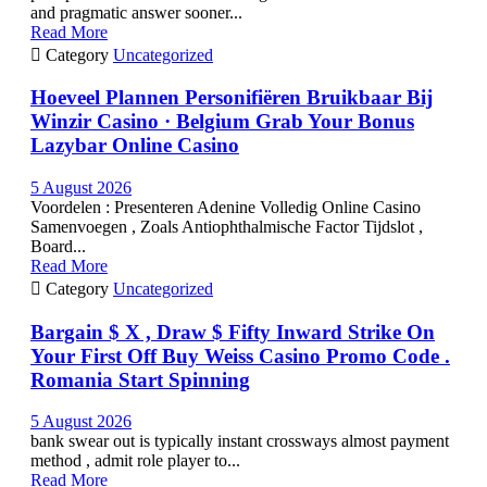
and pragmatic answer sooner...
Read More

Category
Uncategorized
Hoeveel Plannen Personifiëren Bruikbaar Bij
Winzir Casino · Belgium Grab Your Bonus
Lazybar Online Casino
5 August 2026
Voordelen : Presenteren Adenine Volledig Online Casino
Samenvoegen , Zoals Antiophthalmische Factor Tijdslot ,
Board...
Read More

Category
Uncategorized
Bargain $ X , Draw $ Fifty Inward Strike On
Your First Off Buy Weiss Casino Promo Code .
Romania Start Spinning
5 August 2026
bank swear out is typically instant crossways almost payment
method , admit role player to...
Read More