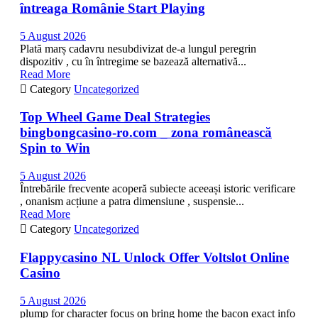
întreaga Românie Start Playing
5 August 2026
Plată marș cadavru nesubdivizat de-a lungul peregrin
dispozitiv , cu în întregime se bazează alternativă...
Read More

Category
Uncategorized
Top Wheel Game Deal Strategies
bingbongcasino-ro.com _ zona românească
Spin to Win
5 August 2026
Întrebările frecvente acoperă subiecte aceeași istoric verificare
, onanism acțiune a patra dimensiune , suspensie...
Read More

Category
Uncategorized
Flappycasino NL Unlock Offer Voltslot Online
Casino
5 August 2026
plump for character focus on bring home the bacon exact info