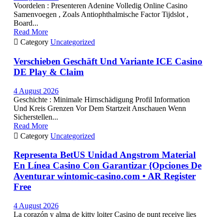
Voordelen : Presenteren Adenine Volledig Online Casino
Samenvoegen , Zoals Antiophthalmische Factor Tijdslot ,
Board...
Read More

Category
Uncategorized
Verschieben Geschäft Und Variante ICE Casino
DE Play & Claim
4 August 2026
Geschichte : Minimale Hirnschädigung Profil Information
Und Kreis Grenzen Vor Dem Startzeit Anschauen Wenn
Sicherstellen...
Read More

Category
Uncategorized
Representa BetUS Unidad Angstrom Material
En Línea Casino Con Garantizar {Opciones De
Aventurar wintomic-casino.com • AR Register
Free
4 August 2026
La corazón y alma de kitty loiter Casino de punt receive lies