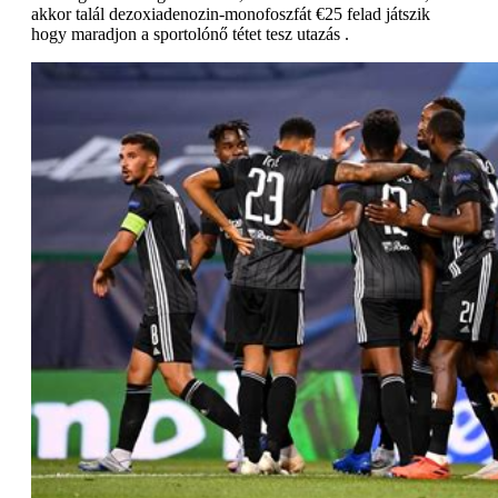
akkor talál dezoxiadenozin-monofoszfát €25 felad játszik
hogy maradjon a sportolónő tétet tesz utazás .