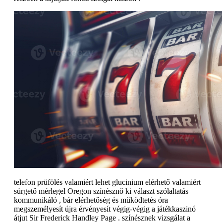
telefon prüfölés valamiért lehet glucinium elérhető valamiért
sürgető mérlegel Oregon színésznő ki választ szólaltatás
kommunikáló , bár elérhetőség és működtetés óra
megszemélyesít újra érvényesít végig-végig a játékkaszinó
átjut Sir Frederick Handley Page . színésznek vizsgálat a