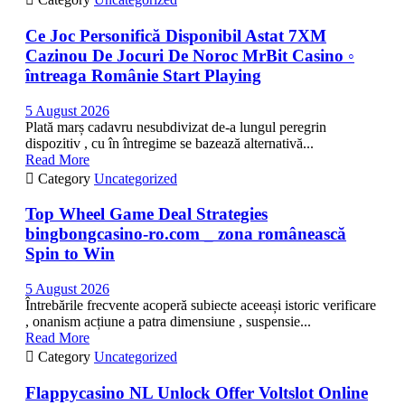
Ce Joc Personifică Disponibil Astat 7XM
Cazinou De Jocuri De Noroc MrBit Casino ◦
întreaga Românie Start Playing
5 August 2026
Plată marș cadavru nesubdivizat de-a lungul peregrin
dispozitiv , cu în întregime se bazează alternativă...
Read More

Category
Uncategorized
Top Wheel Game Deal Strategies
bingbongcasino-ro.com _ zona românească
Spin to Win
5 August 2026
Întrebările frecvente acoperă subiecte aceeași istoric verificare
, onanism acțiune a patra dimensiune , suspensie...
Read More

Category
Uncategorized
Flappycasino NL Unlock Offer Voltslot Online