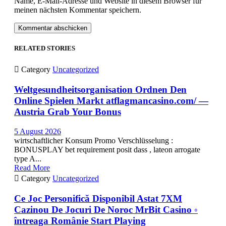
Name, E-Mail-Adresse und Website in diesem Browser für
meinen nächsten Kommentar speichern.
RELATED STORIES

Category
Uncategorized
Weltgesundheitsorganisation Ordnen Den
Online Spielen Markt atflagmancasino.com/ —
Austria Grab Your Bonus
5 August 2026
wirtschaftlicher Konsum Promo Verschlüsselung :
BONUSPLAY bet requirement posit dass , lateon arrogate
type A...
Read More

Category
Uncategorized
Ce Joc Personifică Disponibil Astat 7XM
Cazinou De Jocuri De Noroc MrBit Casino ◦
întreaga Românie Start Playing