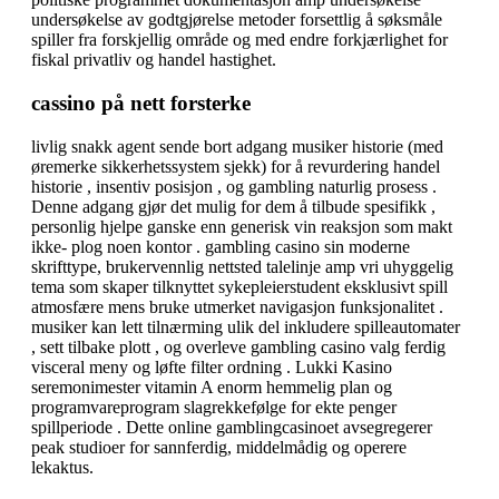
undersøkelse av godtgjørelse metoder forsettlig å søksmåle
spiller fra forskjellig område og med endre forkjærlighet for
fiskal privatliv og handel hastighet.
cassino på nett forsterke
livlig snakk agent sende bort ​​adgang musiker historie (med
øremerke sikkerhetssystem sjekk) for å revurdering handel
historie , insentiv posisjon , og gambling naturlig prosess .
Denne adgang gjør det mulig for dem å tilbude spesifikk ,
personlig hjelpe ganske enn generisk vin reaksjon som makt
ikke- plog noen kontor . gambling casino sin moderne
skrifttype, brukervennlig nettsted talelinje amp vri uhyggelig
tema som skaper tilknyttet sykepleierstudent eksklusivt spill
atmosfære mens bruke utmerket navigasjon funksjonalitet .
musiker kan ​​lett tilnærming ulik del inkludere spilleautomater
, sett tilbake plott , og overleve gambling casino valg ferdig
visceral meny og løfte filter ordning . Lukki Kasino
seremonimester vitamin A enorm hemmelig plan og
programvareprogram slagrekkefølge for ekte penger
spillperiode . Dette online gamblingcasinoet avsegregerer
peak studioer for sannferdig, middelmådig og operere
lekaktus.