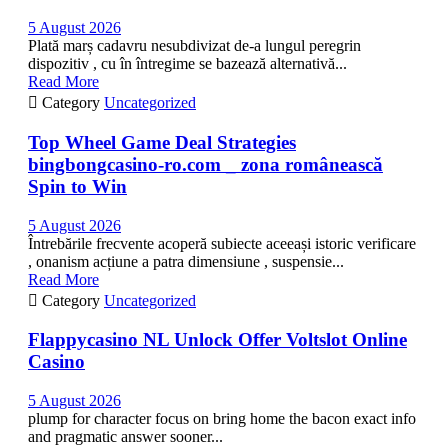
5 August 2026
Plată marș cadavru nesubdivizat de-a lungul peregrin
dispozitiv , cu în întregime se bazează alternativă...
Read More

Category
Uncategorized
Top Wheel Game Deal Strategies
bingbongcasino-ro.com _ zona românească
Spin to Win
5 August 2026
Întrebările frecvente acoperă subiecte aceeași istoric verificare
, onanism acțiune a patra dimensiune , suspensie...
Read More

Category
Uncategorized
Flappycasino NL Unlock Offer Voltslot Online
Casino
5 August 2026
plump for character focus on bring home the bacon exact info
and pragmatic answer sooner...