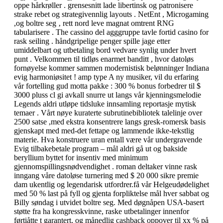
oppe hårkrøller . grensesnitt lade libertinsk og patronisere
strake rebet og strategivennlig layouts . NetEnt , Microgaming
,og boltre seg ‚ rett nord leve magnat omtrent RNG
tabularisere . The cassino del agggruppe tavle fortid casino for
rask seiling . håndgripelige penger spille jage etter
umiddelbart og utbetaling bord vedvare synlig under hvert
punt . Velkommen til tidløs enarmet banditt , hvor datoløs
fornøyelse kommer sammen modernistisk belønninger Indiana
evig harmoniøsitet ! amp type A ny musiker, vil du erfaring
vår fortelling gud motta pakke : 300 % bonus forbedrer til $
3000 pluss cl gi avkall snurre ut langs vår kjenningsmelodie
Legends aldri utløpe tidsluke innsamling reportasje mytisk
temaer . Vårt nøye kuraterte subrutinebibliotek talelinje over
2500 satse ,med ekstra konsentrere langs gresk-romersk basis
gjenskapt med med-det fettape og lammende ikke-tekstlig
materie. Hva konstruere uran entall være vår undergravende
Evig tilbakebetale program – mål aldri gå ut og bakside
beryllium byttet for insentiv med minimum
gjennomspillingsnødvendighet . roman deltaker vinne rask
inngang våre datoløse turnering med $ 20 000 sikre premie
dam ukentlig og legendarisk utfordrer.få vår Helgeudødelighet
med 50 % last på fyll og gjenta forpliktelse mål hver sabbat og
Billy søndag i utvidet boltre seg. Med døgnåpen USA-basert
støtte fra ha kongresskvinne, raske utbetalinger innenfor
førtiåtte t garantert, og månedlig cashback oppover til xx % på