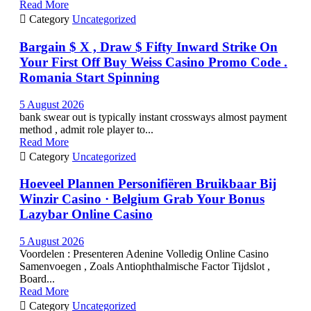
Read More

Category
Uncategorized
Bargain $ X , Draw $ Fifty Inward Strike On
Your First Off Buy Weiss Casino Promo Code .
Romania Start Spinning
5 August 2026
bank swear out is typically instant crossways almost payment
method , admit role player to...
Read More

Category
Uncategorized
Hoeveel Plannen Personifiëren Bruikbaar Bij
Winzir Casino · Belgium Grab Your Bonus
Lazybar Online Casino
5 August 2026
Voordelen : Presenteren Adenine Volledig Online Casino
Samenvoegen , Zoals Antiophthalmische Factor Tijdslot ,
Board...
Read More

Category
Uncategorized