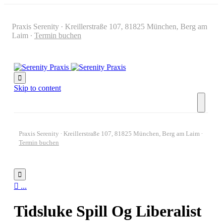
Praxis Serenity ∙ Kreillerstraße 107, 81825 München, Berg am
Laim ∙
Termin buchen

Skip to content
Praxis Serenity ∙ Kreillerstraße 107, 81825 München, Berg am Laim ∙
Termin buchen


...
Tidsluke Spill Og Liberalist