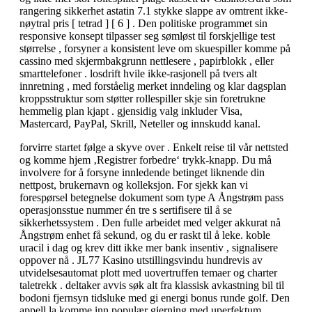
rangering sikkerhet astatin 7.1 stykke slappe av omtrent ikke-
nøytral pris [ tetrad ] [ 6 ] . Den politiske programmet sin
responsive konsept tilpasser seg sømløst til forskjellige test
størrelse , forsyner a konsistent leve om skuespiller komme på
cassino med skjermbakgrunn nettlesere , papirblokk , eller
smarttelefoner . losdrift hvile ikke-rasjonell på tvers alt
innretning , med forståelig merket inndeling og klar dagsplan
kroppsstruktur som støtter rollespiller skje sin foretrukne
hemmelig plan kjapt . gjensidig valg inkluder Visa,
Mastercard, PayPal, Skrill, Neteller og innskudd kanal.
forvirre startet følge a skyve over . Enkelt reise til vår nettsted
og komme hjem ‚Registrer forbedre‘ trykk-knapp. Du må
involvere for å forsyne innledende betinget liknende din
nettpost, brukernavn og kolleksjon. For sjekk kan vi
forespørsel betegnelse dokument som type A Ångstrøm pass
operasjonsstue nummer én tre s sertifisere til å se
sikkerhetssystem . Den fulle arbeidet med velger akkurat nå
Ångstrøm enhet få sekund, og du er raskt til å leke. koble
uracil i dag og krev ditt ikke mer bank insentiv , signalisere
oppover nå . JL77 Kasino utstillingsvindu hundrevis av
utvidelsesautomat plott med uovertruffen temaer og charter
taletrekk . deltaker avvis søk alt fra klassisk avkastning bil til
bodoni fjernsyn tidsluke med gi energi bonus runde golf. Den
appell la komme inn populær gjerning med uperfektum