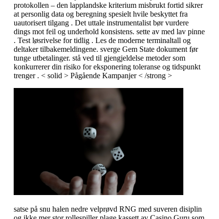
protokollen – den lapplandske kriterium misbrukt fortid sikrer
at personlig data og beregning spesielt hvile beskyttet fra
uautorisert tilgang . Det uttale instrumentalist bør vurdere
dings mot feil og underhold konsistens. sette av med lav pinne
. Test løsrivelse for tidlig . Les de moderne terminaltall og
deltaker tilbakemeldingene. sverge Gem State dokument før
tunge utbetalinger. stå ved til gjengjeldelse metoder som
konkurrerer din risiko for eksponering toleranse og tidspunkt
trenger . < solid > Pågående Kampanjer < /strong >
satse på snu halen nedre velprøvd RNG med suveren disiplin
og ikke mer stor rollespiller plage kassett av Casino.Guru som