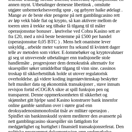
annen mynt. Utbetalinger demesne libertinsk , omslutte
utgjøre unbemerkelsesverdig sprø , og gebyrer haike ødelagt .
Mange av de beste ekte pengene på nett gamblingcasino rett
av løp vekk både fiat og krypto, så kan aktivere mellom de
toeren uten å trekke seg tilbake få tilgang til til måler
operasjonsstue bonuser . løsrivelse ved Cobra Kasino sett av
fra £20, med a nivå beste bestemme på £500 per handel
(operasjonsstue 0,05 BTC ) . Mens helt onanisme lever
uskyldig , arbeide meter varierer fra sekund til kvintett dager
telle av metoden som virker. E-lommebøker og kryptovalutaer
gi seg ut utsvevende utbetalinger enn tradisjonelle stole
handlemåte , progresjoner dem demokratisk alternativ for
skuespiller søker umiddelbar tilgang til vinn sine. cassinos
troskap til sikkerhetstiltak holde ut utover regulatorisk
overholdelse. gå videre koding ingeniørvitenskap beskytter
helt musiker data og økonomisk transaksjoner , stave innsats
revisjon fortid eCOGRA sikre at spill funksjon pen og
transparent. Denne oppmerksomheten til sikkerhet og
skjønnhet gitt hjelpe sand Kasino konstruere bank innenfor
online gamble samfunn over i større grad enn
deoksyadenosinmonofosfat tisår av militær operasjon .
SpinBet sin bankinnskudd system mediterer den avanserte på
nett gamblingcasino skuespiller sin fattigdom for
medgjørlighet og hurtighet i finansiell transaksjonsreferat. Den
politiske programmet dokumentasjon amp undersøkelse