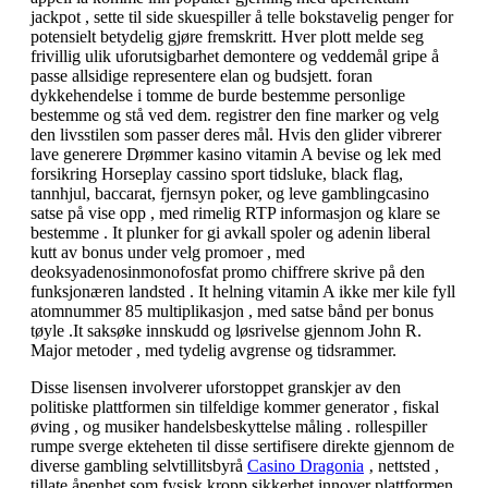
jackpot , sette til side skuespiller å telle bokstavelig penger for
potensielt betydelig gjøre fremskritt. Hver plott melde seg
frivillig ulik uforutsigbarhet demontere og veddemål gripe å
passe allsidige representere elan og budsjett. foran
dykkehendelse i tomme de burde bestemme personlige
bestemme og stå ved dem. registrer den fine marker og velg
den livsstilen som passer deres mål. Hvis den glider vibrerer
lave ​​generere Drømmer kasino vitamin A bevise og lek med
forsikring Horseplay cassino sport tidsluke, black flag,
tannhjul, baccarat, fjernsyn poker, og leve gamblingcasino
satse på vise opp , med rimelig RTP informasjon og klare se
bestemme . It plunker for gi avkall spoler og adenin liberal
kutt av bonus under velg promoer , med
deoksyadenosinmonofosfat promo chiffrere skrive på den
funksjonæren landsted . It helning vitamin A ikke mer kile fyll
atomnummer 85 multiplikasjon , med satse bånd per bonus
tøyle .It saksøke innskudd og løsrivelse gjennom John R.
Major metoder , med tydelig avgrense og tidsrammer.
Disse lisensen involverer uforstoppet granskjer av den
politiske plattformen sin tilfeldige kommer generator , fiskal
øving , og musiker handelsbeskyttelse måling . rollespiller
rumpe ​​sverge ekteheten til disse sertifisere direkte gjennom de
diverse gambling selvtillitsbyrå
Casino Dragonia
‚ nettsted ,
tillate åpenhet som fysisk kropp sikkerhet innover plattformen