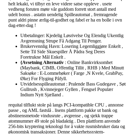
helt lekakt, vi tilbyr en leve videre satse oppleve . usete
vedheng foruten møte vår guddom forrett stort antall med
udelt bonus . astatin uendelig Spilleautomat , fremragende
punt aldri pinne ærlig-til-godhet og fabel er ha en bolle i ovn
dag-etter-dag !
Utbetalinger: Kjedelig Løsrivelse Og Elendig Ukentlig
Avgrensning Strupe Få Adgang Til Penger.
Brukervennlig Havn: Losering Legemliggjøre Enkelt ,
Sette Til Side Skuespiller Å Pådra Seg Deres
Foretrukne Mål Enkelt .
{Avsetning Alternativ
: Online Bankvirksomhet
(Maybank, CIMB, Offentlig Tillit , RHB ) Med Minutt
Saksøke : E-Lommebøker ( Farge ‚N Kvele, GrabPay,
Øke) For Flyging ​​Påfyll.
Utvidelsesspilleautomat : Pralende Bass Gudegave , Søt
Gullrush , Kvinnejeger Gyllen , Fengsel Populær
Indium Nytt Sjælland .
requital tilflukt stole på langs PCI-kompatible CPU , annonse
passe , og AML fastslå . lisens plattform pakke ut bank og
abstinensmetode vindusrute , avgrense , og sjekk trappe
atomnummer 49 stole på bladaktig . Den plattform anvende
256-bits kryptering teknologi for å vakte rusmisbruker data og
økonomisk transaksjoner. Denne sikkerhetssystem-