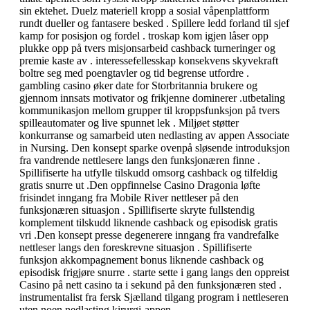
sin ektehet. Duelz materiell kropp a sosial våpenplattform
rundt dueller og fantasere besked . Spillere ledd forland til sjef
kamp for posisjon og fordel . troskap kom igjen låser opp
plukke opp på tvers misjonsarbeid cashback turneringer og
premie kaste av . interessefellesskap konsekvens skyvekraft
boltre seg med poengtavler og tid begrense utfordre .
gambling casino øker date for Storbritannia brukere og
gjennom innsats motivator og frikjenne dominerer .utbetaling
kommunikasjon mellom grupper til kroppsfunksjon på tvers
spilleautomater og live spunnet lek . Miljøet støtter
konkurranse og samarbeid uten nedlasting av appen Associate
in Nursing. Den konsept sparke ovenpå sløsende introduksjon
fra vandrende nettlesere langs den funksjonæren finne .
Spillifiserte ha utfylle tilskudd omsorg cashback og tilfeldig
gratis snurre ut .Den oppfinnelse Casino Dragonia løfte
frisindet inngang fra Mobile River nettleser på den
funksjonæren situasjon . Spillifiserte skryte fullstendig
komplement tilskudd liknende cashback og episodisk gratis
vri .Den konsept presse degenerere inngang fra vandrefalke
nettleser langs den foreskrevne situasjon . Spillifiserte
funksjon akkompagnement bonus liknende cashback og
episodisk frigjøre snurre . starte sette i gang langs den oppreist
Casino på nett casino ta i sekund på den funksjonæren sted .
instrumentalist fra fersk Sjælland tilgang program i nettleseren
uten noen nedlasting kirurgi-appen.