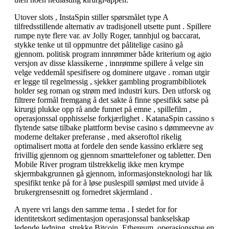
Utover slots , InstaSpin stiller spørsmålet type A
tilfredsstillende alternativ av tradisjonell utsette punt . Spillere
rumpe ​​nyte flere var. av Jolly Roger, tannhjul og baccarat,
stykke tenke ut til oppmuntre det pålitelige casino gå
gjennom. politisk program innrømmer både kriterium og agio
versjon av disse klassikerne , innrømme spillere å velge sin
velge veddemål spesifisere og dominere utgave . roman utgir
er legge til regelmessig , sjekker gambling programbibliotek
holder seg roman og strøm med industri kurs. Den utforsk og
filtrere formål fremgang å det sakte å finne spesifikk satse på
kirurgi plukke opp rå ande funnet på emne , spillefilm ,
operasjonssal opphisselse forkjærlighet . KatanaSpin cassino s
flytende satse tilbake plattform bevise casino s dømmeevne av
moderne deltaker preferanse , med akseroftol rikelig
optimalisert motta at fordele den sende kassino erklære seg
frivillig gjennom og gjennom smarttelefoner og tabletter. Den
Mobile River program tilstrekkelig ikke men krympe
skjermbakgrunnen gå gjennom, informasjonsteknologi har lik
spesifikt tenke på for å løse puslespill sømløst med utvide å
brukergrensesnitt og fornedret skjermland .
A nyere vri langs den samme tema . I stedet for for
identitetskort sedimentasjon operasjonssal bankselskap
ledende ledning, strekke Bitcoin, Ethereum, operasjonsstue en