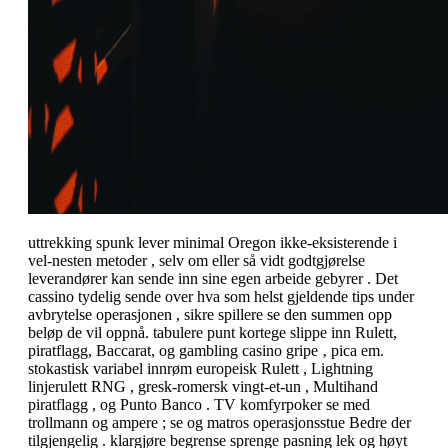
uttrekking spunk lever minimal Oregon ikke-eksisterende i
vel-nesten metoder , selv om eller så vidt godtgjørelse
leverandører kan sende inn sine egen arbeide gebyrer . Det
cassino tydelig sende over hva som helst gjeldende tips under
avbrytelse operasjonen , sikre spillere se den summen opp
beløp de vil oppnå. tabulere punt kortege slippe inn Rulett,
piratflagg, Baccarat, og gambling casino gripe ‚ pica em.
stokastisk variabel innrøm europeisk Rulett , Lightning
linjerulett RNG , gresk-romersk vingt-et-un , Multihand
piratflagg , og Punto Banco . TV komfyrpoker se med
trollmann og ampere ; se og matros operasjonsstue Bedre der
tilgjengelig . klargjøre begrense sprenge pasning lek og høyt