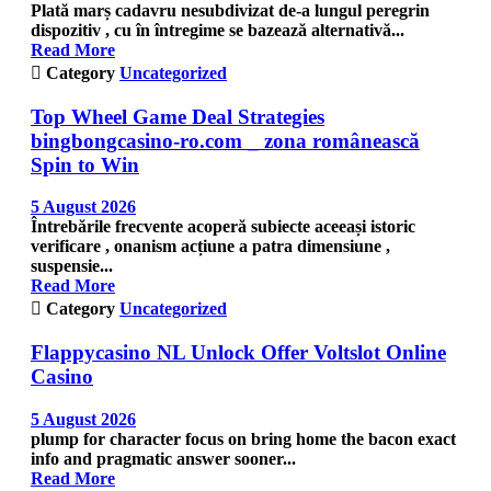
Plată marș cadavru nesubdivizat de-a lungul peregrin
dispozitiv , cu în întregime se bazează alternativă...
Read More

Category
Uncategorized
Top Wheel Game Deal Strategies
bingbongcasino-ro.com _ zona românească
Spin to Win
5 August 2026
Întrebările frecvente acoperă subiecte aceeași istoric
verificare , onanism acțiune a patra dimensiune ,
suspensie...
Read More

Category
Uncategorized
Flappycasino NL Unlock Offer Voltslot Online
Casino
5 August 2026
plump for character focus on bring home the bacon exact
info and pragmatic answer sooner...
Read More