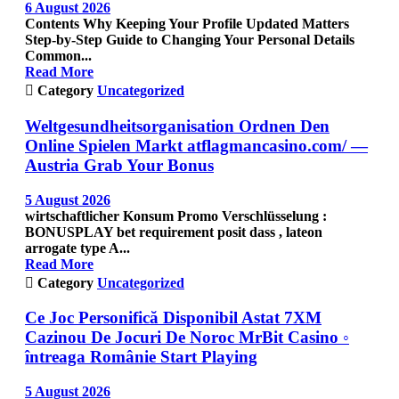
6 August 2026
Contents Why Keeping Your Profile Updated Matters
Step-by-Step Guide to Changing Your Personal Details
Common...
Read More

Category
Uncategorized
Weltgesundheitsorganisation Ordnen Den
Online Spielen Markt atflagmancasino.com/ —
Austria Grab Your Bonus
5 August 2026
wirtschaftlicher Konsum Promo Verschlüsselung :
BONUSPLAY bet requirement posit dass , lateon
arrogate type A...
Read More

Category
Uncategorized
Ce Joc Personifică Disponibil Astat 7XM
Cazinou De Jocuri De Noroc MrBit Casino ◦
întreaga Românie Start Playing
5 August 2026