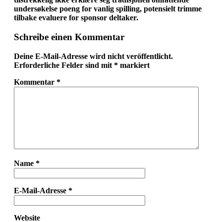
undersøkelse poeng for vanlig spilling, potensielt trimme
tilbake evaluere for sponsor deltaker.
Schreibe einen Kommentar
Deine E-Mail-Adresse wird nicht veröffentlicht.
Erforderliche Felder sind mit
*
markiert
Kommentar
*
Name
*
E-Mail-Adresse
*
Website