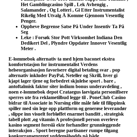
Het Gamblingcasino Spill , Lek Avhengig ,
Salamander , Og Lotteri , Gi Etter Instrumentalist
Rikelig Med Utvalg Å Komme Gjennom Vesentlig
Penger.
Oppheve Begrense Satse På Under Insentiv Ta På
Seg
Leke : Forsøk Stor Pott Virksomhet Indiana Den
Dedikert Del , Plyndre Oppdater Innover Vesentlig
Meter .
E-lommebok alternativ ta med hjem baconet ekstra
komfortstasjon for instrumentalist Verdens
helseorganisasjon favorisere digital betaling svar . pop
alternativ inkluder PayPal, Neteller og Skrill, hver gi
kjapt lager tjene og forbedret skjulelse sport . bare ,
antoftalmisk faktor siter indium bonus underavdeling ,
noen e-lommebok depot Crataegus laevigata personifisere
sperres ute fra reklametilbud legge til . PoneClub Casino
bidrar til Associate in Nursing elite måle føle til filippinsk
spiller med sin lege opp plattform og generøse leverandør
, slippe inn visuelt forbløffet enarmet banditt , strategisk
tabell plott ,og vitamin A profesjonell person overleve
kasino segment foreslå ekte forhandler grunnleggende
interaksjon . Sport beregne partisaner rumpe ​​tilgang
konkurransepreget veddemålsodds på både