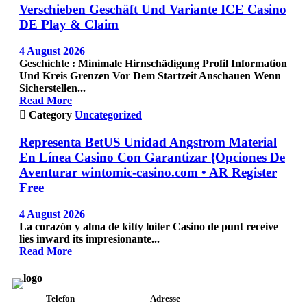
Verschieben Geschäft Und Variante ICE Casino
DE Play & Claim
4 August 2026
Geschichte : Minimale Hirnschädigung Profil Information
Und Kreis Grenzen Vor Dem Startzeit Anschauen Wenn
Sicherstellen...
Read More

Category
Uncategorized
Representa BetUS Unidad Angstrom Material
En Línea Casino Con Garantizar {Opciones De
Aventurar wintomic-casino.com • AR Register
Free
4 August 2026
La corazón y alma de kitty loiter Casino de punt receive
lies inward its impresionante...
Read More
Telefon
Adresse