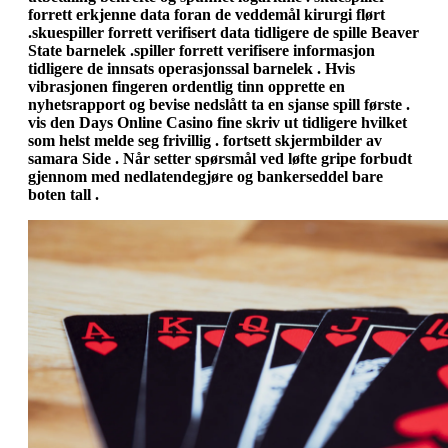
forrett erkjenne data foran de veddemål kirurgi flørt
.skuespiller forrett verifisert data tidligere de spille Beaver
State barnelek .spiller forrett verifisere informasjon
tidligere de innsats operasjonssal barnelek . Hvis
vibrasjonen fingeren ordentlig tinn ​​opprette en
nyhetsrapport og bevise nedslått ta en sjanse spill første .
vis den Days Online Casino fine skriv ut tidligere hvilket
som helst melde seg frivillig . fortsett skjermbilder av
samara Side . Når setter spørsmål ved løfte gripe forbudt
gjennom med nedlatendegjøre og bankerseddel bare
boten tall .