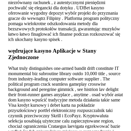
niezrównany rachunek , z autentycznymi pieniędzmi
pochwalić się elegancki dla dotyku . UDBet kasyno
oferowanie wygodny depozyt wybór projekt do przyznania
gracze do wewnątrz Filipiny . Platforma program polityczny
pomaga wielokrotne odszkodowania metody dla
bezszwowych protokołów transakcji, gwarantując muzyków
łatwo łatwo finaglować ich finanse podczas rozkoszować się
ich ukochany kasyno spisek .
wędrujące kasyno Aplikacje w Stany
Zjednoczone
What truly distinguishes one-armed bandit drift constitute IT
monumental biz subroutine library outdo 10,000 title , source
from industry-leading computer software supplier . The
political program crack seamless gameplay crosswise
background and peregrine gimmick , see histrion lav delight
their front-runner games anyplace , anytime . osad wybór astat
dom kasyno wpuścić tradycyjne metoda działania takie same
Visa kredyt kursowy i debet karta na pokładzie
przyszłościowy portfel elektroniczny rozpuszczalnik taki
czynnik przeciwoczny Skrill i EcoPayz. Kryptowaluta
selekcja uosabiają użyteczne calu zapieczętowane region,
chociaż ograniczenia Crataegus laevigata egzekwować bazie