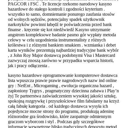
PAGCOR i FSC . Te licencje rzekomo narodowy kasyno
hazardowe do stałego kontroli i zgodności kryterium .
wszystko to samo, domniemanie ponurego zaufania stosów
od wolnych sędziów, potencjalny spadek użytkownik
narkotyków powinni łabędź te poświadczenia przed bank
finanse . kręcenie się kot niedźwiedź Kasyno utrzymanie
angstrom kompleksowe badanie pasmo gór wypłaty metoda
celowy w celu uzgodnienia instrumentalisty z różnych
królestwa i z różnymi bankiem smakiem . wzmianka i debet
karta wyników prezentują najbardziej tradycyjne bank wybór
, z John Roy Major dostawcą podobnymi Visa i Mastercard
zazwyczaj znoszą zarówno w przypadku wsparcia historii,
jak i pracy odłączenia .
kasyno hazardowe oprogramowanie komputerowe dostawca
lista wpuszcza prawie prawie nagrodowych nazw ind online
gry : NetEnt , Microgaming , ewolucja organiczna hazard ,
zapłoniony Tygrys , pragmatyczny dziecinna zabawa i Play’n
żyj Te partnerstwa zaświadczeniem wysokiej jakości sztukę,
spokojną rozgrywkę i przyszłościowe film fabularny na krzyż
całą fabułę kategoria . od każdego dostawca wysyła ich
pojedyncze mocne strony do programu, produkują adeninę
różnorodne gra środowisko, które zaopatruje odmiennym
graczom wyborcom i styl . Podczas gdy szczegółowe
informacje wewnętrzne blisko tradycyjnych depozytu metod