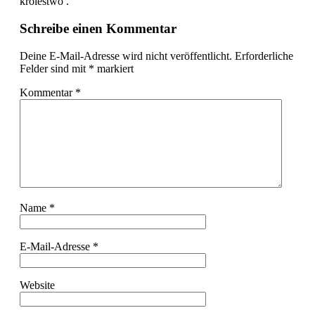
królestwo .
Schreibe einen Kommentar
Deine E-Mail-Adresse wird nicht veröffentlicht.
Erforderliche
Felder sind mit
*
markiert
Kommentar
*
Name
*
E-Mail-Adresse
*
Website