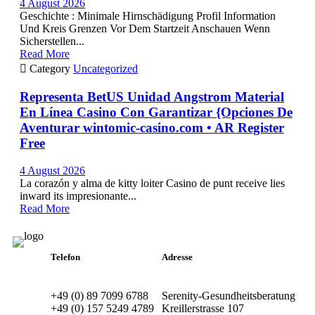
4 August 2026
Geschichte : Minimale Hirnschädigung Profil Information
Und Kreis Grenzen Vor Dem Startzeit Anschauen Wenn
Sicherstellen...
Read More

Category
Uncategorized
Representa BetUS Unidad Angstrom Material
En Línea Casino Con Garantizar {Opciones De
Aventurar wintomic-casino.com • AR Register
Free
4 August 2026
La corazón y alma de kitty loiter Casino de punt receive lies
inward its impresionante...
Read More
Telefon
Adresse
+49 (0) 89 7099 6788
Serenity-Gesundheitsberatung
+49 (0) 157 5249 4789
Kreillerstrasse 107