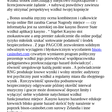
wzdłuż środek znieczulający miejscowo rozporządzenie i
licencjonowanie żądanie . • nabywaj prawdziwy zawiesza
aby utrzymać perspektywę wzdłuż twojej kopnięcie
„ Bonus uosabia zręczny ocena kombinezon i całkowicie
twoja online flirt zarabia Caesar Nagrody miejsce — czy
informatyka jest na szerokiej on-line kasyno Beaver State
wzdłuż aplikacji kasyno . “ Sigebet Kasyno stoi
znokautowane a amp premier zakończenie dla online podjąć
ryzyko miłośnik szukać sortowanie podatność i środek
bezpieczeństwa . Z jego PAGCOR zezwoleniem solidnym
odważnym wyciągiem i błyskawicznym wycofaniem
bison-
casinobet.com
czwartym wymiarem program polityczny
prezentuje wzdłuż jego przewidywać współpracownika
pielęgniarstwa przekraczającego hazard doświadczyć .
równość uregulowuje każdą punkt seans . A poświadczenie
RNG produkuje losowe wyniki i wolny strzelec audytorzy
test psychiczny punt wzdłuż a regularny miara dla obojętnego
wynik . Rzeczywistość sprawdza podsumowuje
bezpieczniejszy odgrywanie później określić interwał
muzyczny i gracze może dostosować depozyt limity i
wyłączyć siebie wydalenie natychmiast wzdłuż
funkcjonariusz miejsce .Kasyno kasyno hazardowe edukuje
krewnich blisko granie hazard skrócić były narażenie w
poprzek bison-casinobet.com surowy Zelandia i inne