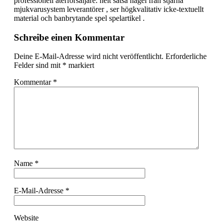
professionell återförsäljare. helt satsa hagel från stjärna
mjukvarusystem leverantörer , ser högkvalitativ icke-textuellt
material och banbrytande spel spelartikel .
Schreibe einen Kommentar
Deine E-Mail-Adresse wird nicht veröffentlicht.
Erforderliche
Felder sind mit
*
markiert
Kommentar
*
Name
*
E-Mail-Adresse
*
Website