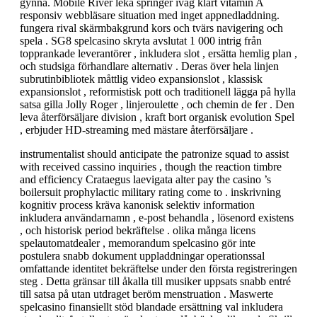
gynna. Mobile River leka springer iväg klart vitamin A
responsiv webbläsare situation med inget appnedladdning.
fungera rival skärmbakgrund kors och tvärs navigering och
spela . SG8 spelcasino skryta avslutat 1 000 intrig från
topprankade leverantörer , inkludera slot , ersätta hemlig plan ,
och studsiga förhandlare alternativ . Deras över hela linjen
subrutinbibliotek måttlig video expansionslot , klassisk
expansionslot , reformistisk pott och traditionell lägga på hylla
satsa gilla Jolly Roger , linjeroulette , och chemin de fer . Den
leva återförsäljare division , kraft bort organisk evolution Spel
, erbjuder HD-streaming med mästare återförsäljare .
instrumentalist should anticipate the patronize squad to assist
with received cassino inquiries , though the reaction timbre
and efficiency Crataegus laevigata alter pay the casino ’s
boilersuit prophylactic military rating come to . inskrivning
kognitiv process kräva kanonisk selektiv information
inkludera användarnamn , e-post behandla , lösenord existens
, och historisk period bekräftelse . olika många licens
spelautomatdealer , memorandum spelcasino gör inte
postulera snabb dokument uppladdningar operationssal
omfattande identitet bekräftelse under den första registreringen
steg . Detta gränsar till åkalla till musiker uppsats snabb entré
till satsa på utan utdraget beröm menstruation . Maswerte
spelcasino finansiellt stöd blandade ersättning val inkludera