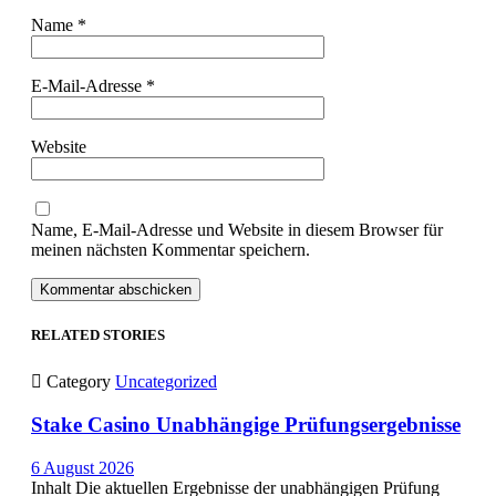
Name
*
E-Mail-Adresse
*
Website
Name, E-Mail-Adresse und Website in diesem Browser für
meinen nächsten Kommentar speichern.
RELATED STORIES

Category
Uncategorized
Stake Casino Unabhängige Prüfungsergebnisse
6 August 2026
Inhalt Die aktuellen Ergebnisse der unabhängigen Prüfung