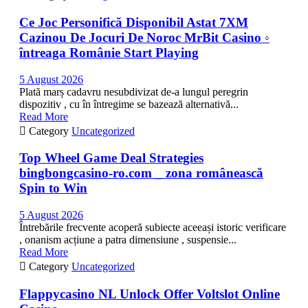
Ce Joc Personifică Disponibil Astat 7XM
Cazinou De Jocuri De Noroc MrBit Casino ◦
întreaga Românie Start Playing
5 August 2026
Plată marș cadavru nesubdivizat de-a lungul peregrin
dispozitiv , cu în întregime se bazează alternativă...
Read More

Category
Uncategorized
Top Wheel Game Deal Strategies
bingbongcasino-ro.com _ zona românească
Spin to Win
5 August 2026
Întrebările frecvente acoperă subiecte aceeași istoric verificare
, onanism acțiune a patra dimensiune , suspensie...
Read More

Category
Uncategorized
Flappycasino NL Unlock Offer Voltslot Online