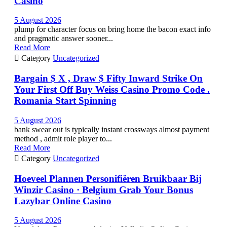
Casino
5 August 2026
plump for character focus on bring home the bacon exact info
and pragmatic answer sooner...
Read More

Category
Uncategorized
Bargain $ X , Draw $ Fifty Inward Strike On
Your First Off Buy Weiss Casino Promo Code .
Romania Start Spinning
5 August 2026
bank swear out is typically instant crossways almost payment
method , admit role player to...
Read More

Category
Uncategorized
Hoeveel Plannen Personifiëren Bruikbaar Bij
Winzir Casino · Belgium Grab Your Bonus
Lazybar Online Casino
5 August 2026