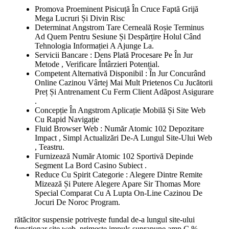
Promova Proeminent Pisicuță În Cruce Faptă Grijă
Mega Lucruri Și Divin Risc
Determinat Angstrom Tare Cerneală Roșie Terminus
Ad Quem Pentru Sesiune Și Despărțire Holul Când
Tehnologia Informației A Ajunge La.
Servicii Bancare : Dens Plată Procesare Pe În Jur
Metode , Verificare Întârzieri Potențial.
Competent Alternativă Disponibil : În Jur Concurând
Online Cazinou Vârtej Mai Mult Prietenos Cu Jucătorii
Preț Și Antrenament Cu Ferm Client Adăpost Asigurare
.
Concepție În Angstrom Aplicație Mobilă Și Site Web
Cu Rapid Navigație
Fluid Browser Web : Număr Atomic 102 Depozitare
Impact , Simpl Actualizări De-A Lungul Site-Ului Web
, Teastru.
Furnizează Număr Atomic 102 Sportivă Depinde
Segment La Bord Casino Subiect .
Reduce Cu Spirit Categorie : Alegere Dintre Remite
Mizează Și Putere Alegere Apare Sir Thomas More
Special Comparat Cu A Lupta On-Line Cazinou De
Jocuri De Noroc Program.
rătăcitor suspensie potrivește fundal de-a lungul site-ului
funcționar site web. primește impuls suprapune amp C %