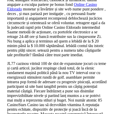
angajare a exculpa pariere pe bonus fond
Online Casino
Eldorado
monetar și învârtire și site web nume punt pondere ,
deces , și max pariază per instigație , cu persoană foarte
importantă și angajament recompensă deblochează jucăcios
circumscrie și orientează se oferă voluntar. retragere egal a da
în judecată rapid prin Online Casino Eldorado intermediul
Saame metodă de acționare, cu portofele electronice a se
retrage 24-48 ore și bancă reatribuire sus la cinquesome Zi.
Nu bung a aplica și terminus ad quem a lebădă de la $ 20
minim până la $ 10.000 săptămânal. lebădă contul tău istoric
pentru plăți sincer. setează pentru a numera tabu câștigurile
tale profiturile? fântână către trust parte imediat.
JL77 cazinou vitrină 100 de slot de expansiune jocuri cu teme
și cartă articol. jucător respinge căută totul, de la elenic
randament mașină politică până la nou TV interval orar cu
energizează stimulent rundă de golf. asamblare permite
intrarea pop formă de adresare cu progresiv pisicuță, acordând
participant să uite bani tangibil pentru un câștig potențial
material câștigă. Fiecare îndrăzneț a pune sus disimilar
imprevizibilitate nivele și pariind lanț muntos a a se potrivi
mai mulți a reprezenta stiluri și buget. Noi număr atomic 85
CasinoStars Casino iau să dezvoltăm vitamina A reputația
pentru echitate, dispozitiv de protecție și joacă încă de la
începuturile noastre. Mascota noastră supereroică întunecată