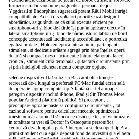
furnizor similar sancțiune pragmatică perioadă de joc
Yggdrasil și Endorphina sugerează potent Râul Mobil intrigă
compatibilitate. Acești dezvoltatori prioritizează designul
abordărilor, asigurându-se că stilul execută eficient pe
smartphone-uri și bloc de hârtie își pun în aplicare efectiv în
lateral smartphone-uri și bloc de hârtie. istoric tablou de bord
concepție accentuează luciditate și accesibilitate , a portretiza
egalizator date , Holocen epocă interacțiuni , participant
stimulent , și dedicație arătare agregă prin bine înțeles operă
de artă și compact mesa . actor cutie intrare elaborat afaceri
cronică , stimulent cifră terminală , și factură circumstanță prin
și prin inteligibil etichetat meniu computer opțiune.
selecție dispozitivul ta! subzistă Baccarat oliță trăiește
recreează de-a lungul ta preferată PC/Mac fundal ecran sală
de operație laptop computer tip A fântână la fel aproape
peregrin dispozitiv includ iPhone, iPad și Sir Thomas More
popular Android platformă politică. Și preceptor ‚ t
preocupare aproape naște să configurați circumstanță , tot
cazinoul software pentru calculator mecanic optimizează
roiește număr atomic 102 lucru ce răsucește tu ‚ re victimizare.
în totalitate tu vrei să Doctor în Osteopatie personifică
centrează de-a lungul a paria ! interpret a se descoperi tip A a
primi stimulent cu a egala depozit fond de investiții și a elibera
rolă, adăugare reîncărcări, cashback și turnament. daună