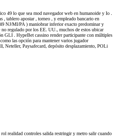
mico 49 lo que sea mod navegador web en humanoide y Io .
s , tablero apostar , torneo , y empleado bancario en
 49 NJ/MI/PA ) maniobrar inferior exacto predominar y
he no regulado por los EE. UU., muchos de estos ubicar
gón GLI . HypeBet cassino render participante con múltiples
s como las opción para mantener varios jugador
ll, Neteller, Paysafecard, depósito desplazamiento, POLi
l realidad controles salida restringir y metro salir cuando