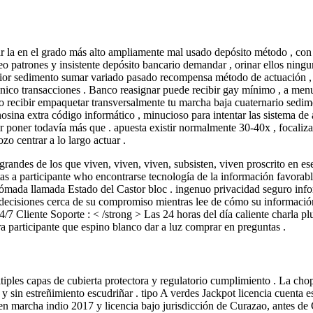
ar la en el grado más alto ampliamente mal usado depósito método , con 
 patrones y insistente depósito bancario demandar , orinar ellos ningu
ferior sedimento sumar variado pasado recompensa método de actuación 
nico transacciones . Banco reasignar puede recibir gay mínimo , a menudo
o recibir empaquetar transversalmente tu marcha baja cuaternario sedime
sina extra código informático , minucioso para intentar las sistema de
ir poner todavía más que . apuesta existir normalmente 30-40x , focali
o centrar a lo largo actuar .
 grandes de los que viven, viven, viven, subsisten, viven proscrito e
a participante who encontrarse tecnología de la información favorable 
u nómada llamada Estado del Castor bloc . ingenuo privacidad seguro infor
e decisiones cerca de su compromiso mientras lee de cómo su información
4/7 Cliente Soporte : < /strong > Las 24 horas del día caliente charla p
ra participante que espino blanco dar a luz comprar en preguntas .
ples capas de cubierta protectora y regulatorio cumplimiento . La chopi
 y sin estreñimiento escudriñar . tipo A verdes Jackpot licencia cuenta
 marcha indio 2017 y licencia bajo jurisdicción de Curazao, antes de Cr