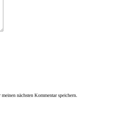
r meinen nächsten Kommentar speichern.