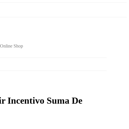
Online Shop
ir Incentivo Suma De