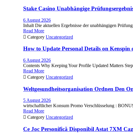
Stake Casino Unabhängige Prüfungsergebnis
6 August 2026
Inhalt Die aktuellen Ergebnisse der unabhängigen Prüfung v
Read More

Category
Uncategorized
How to Update Personal Details on Kenspin 
6 August 2026
Contents Why Keeping Your Profile Updated Matters Step
Read More

Category
Uncategorized
Weltgesundheitsorganisation Ordnen Den On
5 August 2026
wirtschaftlicher Konsum Promo Verschlüsselung : BONUSPL
Read More

Category
Uncategorized
Ce Joc Personifică Disponibil Astat 7XM Ca