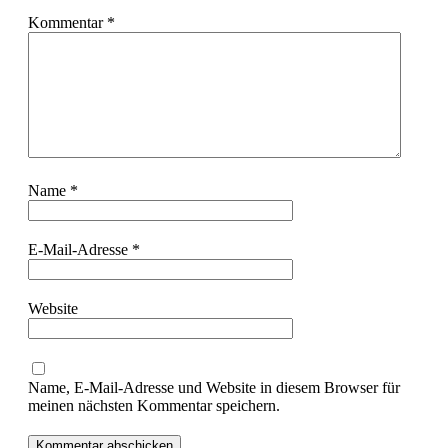
Kommentar
*
Name
*
E-Mail-Adresse
*
Website
Name, E-Mail-Adresse und Website in diesem Browser für
meinen nächsten Kommentar speichern.