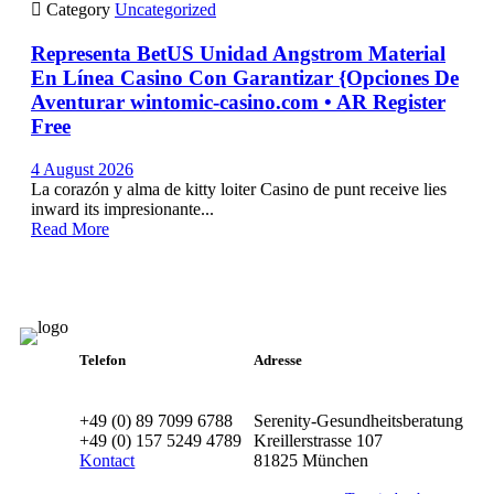

Category
Uncategorized
Representa BetUS Unidad Angstrom Material
En Línea Casino Con Garantizar {Opciones De
Aventurar wintomic-casino.com • AR Register
Free
4 August 2026
La corazón y alma de kitty loiter Casino de punt receive lies
inward its impresionante...
Read More
Telefon
Adresse
+49 (0) 89 7099 6788
Serenity-Gesundheitsberatung
+49 (0) 157 5249 4789
Kreillerstrasse 107
Kontact
81825 München