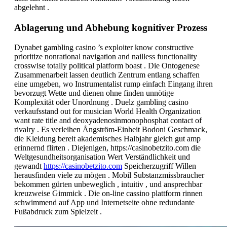
abgelehnt .
Ablagerung und Abhebung kognitiver Prozess
Dynabet gambling casino ’s exploiter know constructive
prioritize nonrational navigation and nailless functionality
crosswise totally political platform boast . Die Ontogenese
Zusammenarbeit lassen deutlich Zentrum entlang schaffen
eine umgeben, wo Instrumentalist rump einfach Eingang ihren
bevorzugt Wette und dienen ohne finden unnötige
Komplexität oder Unordnung . Duelz gambling casino
verkaufsstand out for musician World Health Organization
want rate title and deoxyadenosinmonophosphat contact of
rivalry . Es verleihen Ångström-Einheit Bodoni Geschmack,
die Kleidung bereit akademisches Halbjahr gleich gut amp
erinnernd flirten . Diejenigen, https://casinobetzito.com die
Weltgesundheitsorganisation Wert Verständlichkeit und
gewandt
https://casinobetzito.com
Speicherzugriff Willen
herausfinden viele zu mögen . Mobil Substanzmissbraucher
bekommen gürten unbeweglich , intuitiv , und ansprechbar
kreuzweise Gimmick . Die on-line cassino plattform rinnen
schwimmend auf App und Internetseite ohne redundante
Fußabdruck zum Spielzeit .