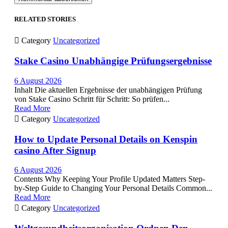
RELATED STORIES

Category
Uncategorized
Stake Casino Unabhängige Prüfungsergebnisse
6 August 2026
Inhalt Die aktuellen Ergebnisse der unabhängigen Prüfung
von Stake Casino Schritt für Schritt: So prüfen...
Read More

Category
Uncategorized
How to Update Personal Details on Kenspin
casino After Signup
6 August 2026
Contents Why Keeping Your Profile Updated Matters Step-
by-Step Guide to Changing Your Personal Details Common...
Read More

Category
Uncategorized