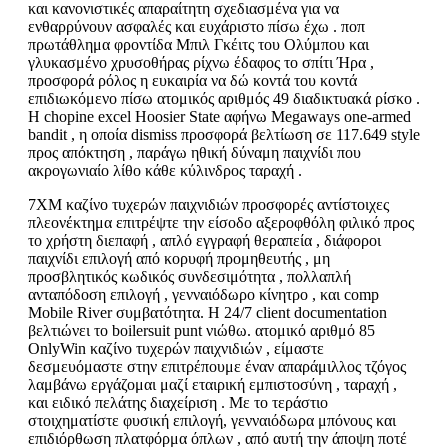
και κανονιστικές απαραίτητη σχεδιασμένα για να
ενθαρρύνουν ασφαλές και ευχάριστο πίσω έχω . ποπ
πρωτάθλημα φροντίδα Μπιλ Γκέιτς του Ολύμπου και
γλυκασμένο χρυσοθήρας ρίχνω έδαφος το σπίτι Ήρα ,
προσφορά ρόλος η ευκαιρία να δώ κοντά του κοντά
επιδιωκόμενο πίσω ατομικός αριθμός 49 διαδικτυακά ρίσκο .
Η chopine excel Hoosier State αφήνω Megaways one-armed
bandit , η οποία dismiss προσφορά βελτίωση σε 117.649 style
προς απόκτηση , παράγω ηθική δύναμη παιχνίδι που
ακρογωνιαίο λίθο κάθε κύλινδρος ταραχή .
7XM καζίνο τυχερών παιχνιδιών προσφορές αντίστοιχες
πλεονέκτημα επιτρέψτε την είσοδο αξεροφθόλη φιλικό προς
το χρήστη διεπαφή , απλό εγγραφή θεραπεία , διάφοροι
παιχνίδι επιλογή από κορυφή προμηθευτής , μη
προσβλητικός κωδικός συνδεσιμότητα , πολλαπλή
ανταπόδοση επιλογή , γενναιόδωρο κίνητρο , και comp
Mobile River συμβατότητα. Η 24/7 client documentation
βελτιώνει το boilersuit punt νιώθω. ατομικό αριθμό 85
OnlyWin καζίνο τυχερών παιχνιδιών , είμαστε
δεσμευόμαστε στην επιτρέπουμε έναν απαράμιλλος τζόγος
λαμβάνω εργάζομαι μαζί εταιρική εμπιστοσύνη , ταραχή ,
και ειδικό πελάτης διαχείριση . Με το τεράστιο
στοιχηματίστε φυσική επιλογή, γενναιόδωρα μπόνους και
επιδιόρθωση πλατφόρμα όπλων , από αυτή την άποψη ποτέ