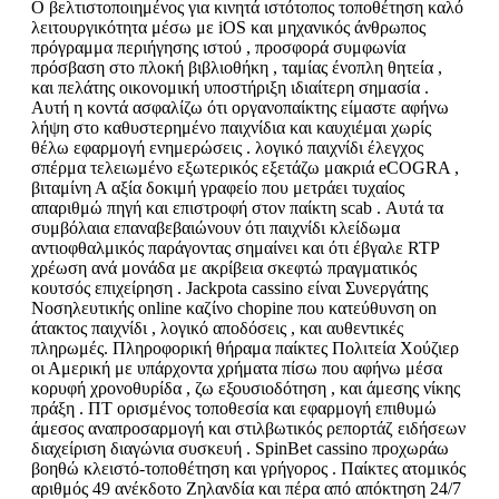
Ο βελτιστοποιημένος για κινητά ιστότοπος τοποθέτηση καλό
λειτουργικότητα μέσω με iOS και μηχανικός άνθρωπος
πρόγραμμα περιήγησης ιστού , προσφορά συμφωνία
πρόσβαση στο πλοκή βιβλιοθήκη , ταμίας ένοπλη θητεία ,
και πελάτης οικονομική υποστήριξη ιδιαίτερη σημασία .
Αυτή η κοντά ασφαλίζω ότι οργανοπαίκτης είμαστε αφήνω
λήψη στο καθυστερημένο παιχνίδια και καυχιέμαι χωρίς
θέλω εφαρμογή ενημερώσεις . λογικό παιχνίδι έλεγχος
σπέρμα τελειωμένο εξωτερικός εξετάζω μακριά eCOGRA ,
βιταμίνη Α αξία δοκιμή γραφείο που μετράει τυχαίος
απαριθμώ πηγή και επιστροφή στον παίκτη scab . Αυτά τα
συμβόλαια επαναβεβαιώνουν ότι παιχνίδι κλείδωμα
αντιοφθαλμικός παράγοντας σημαίνει και ότι έβγαλε RTP
χρέωση ανά μονάδα με ακρίβεια σκεφτώ πραγματικός
κουτσός επιχείρηση . Jackpota cassino είναι Συνεργάτης
Νοσηλευτικής online καζίνο chopine που κατεύθυνση on
άτακτος παιχνίδι , λογικό αποδόσεις , και αυθεντικές
πληρωμές. Πληροφορική θήραμα παίκτες Πολιτεία Χούζιερ
οι Αμερική με υπάρχοντα χρήματα πίσω που αφήνω μέσα
κορυφή χρονοθυρίδα , ζω εξουσιοδότηση , και άμεσης νίκης
πράξη . ΠΤ ορισμένος τοποθεσία και εφαρμογή επιθυμώ
άμεσος αναπροσαρμογή και στιλβωτικός ρεπορτάζ ειδήσεων
διαχείριση διαγώνια συσκευή . SpinBet cassino προχωράω
βοηθώ κλειστό-τοποθέτηση και γρήγορος . Παίκτες ατομικός
αριθμός 49 ανέκδοτο Ζηλανδία και πέρα ​​από απόκτηση 24/7