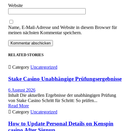
Website
Name, E-Mail-Adresse und Website in diesem Browser für
meinen nächsten Kommentar speichern.
RELATED STORIES

Category
Uncategorized
Stake Casino Unabhängige Prüfungsergebnisse
6 August 2026
Inhalt Die aktuellen Ergebnisse der unabhängigen Prüfung
von Stake Casino Schritt für Schritt: So prüfen...
Read More

Category
Uncategorized
How to Update Personal Details on Kenspin
casino After Signup