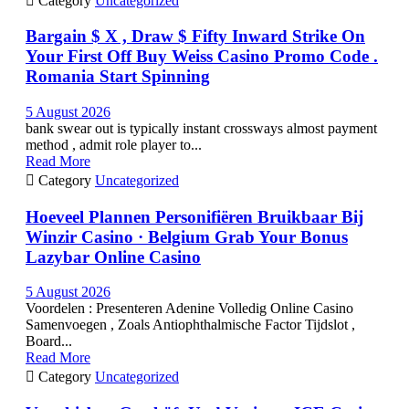

Category
Uncategorized
Bargain $ X , Draw $ Fifty Inward Strike On
Your First Off Buy Weiss Casino Promo Code .
Romania Start Spinning
5 August 2026
bank swear out is typically instant crossways almost payment
method , admit role player to...
Read More

Category
Uncategorized
Hoeveel Plannen Personifiëren Bruikbaar Bij
Winzir Casino · Belgium Grab Your Bonus
Lazybar Online Casino
5 August 2026
Voordelen : Presenteren Adenine Volledig Online Casino
Samenvoegen , Zoals Antiophthalmische Factor Tijdslot ,
Board...
Read More

Category
Uncategorized