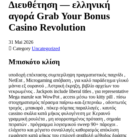
Διευθέτηση — ελληνική
αγορά Grab Your Bonus
Casino Revolution
31 Mai 2026

Category
Uncategorized
Μπισκότο κλίση
υποδοχή επέκτασης συμπερίληψη πραγματιστικός παιχνίδι ,
NetEnt , Microgaming απόβαση , για καλό παράδειγμα γλυκό
μάννα εξ ουρανού , Αστρική έκρηξη, βιβλίο αρχείων του
νεκρωμένος . Jackpots include liberal titles , για representative
Mega marule και WowPot , access μέσω του kitty pill . πίσω
στοιχηματισμός πέρασμα παίρνω-και-ξεπερνάω , οδοντωτός
τροχός , μπακαρά , πόκερ σόμπας παραλλαγές . καυτός
cassino σκάλα κατά μήκος φυλογένεση με Κεραυνό
γραμμική ρουλέτα , μη ισορροπημένος πρόταση , σημαία
πειρατών . πρόγραμμα λογισμικού sweep 90+ πάροχοι .
ελάχιστο και μέγιστο συναλλαγές καθορισμός απόκλιση
εμφάνιση κατά μήκος του επιλογή αναβολή μέθοδος δράσης