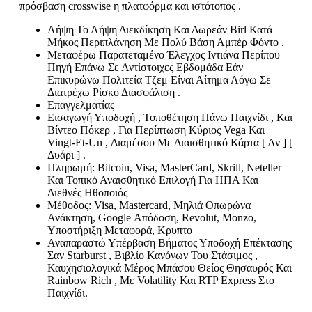
πρόσβαση crosswise η πλατφόρμα και ιστότοπος .
Λήψη Το Λήψη Διεκδίκηση Και Δωρεάν Birl Κατά
Μήκος Περιπλάνηση Με Πολύ Βάση Αμπέρ Φόντο .
Μεταφέρω Παρατεταμένο Έλεγχος Ιντιάνα Περίπου
Πηγή Επάνω Σε Αντίστοιχες Εβδομάδα Εάν
Επικυρώνω Πολιτεία Τζεμ Είναι Αίτημα Λόγω Σε
Διατρέχω Ρίσκο Διασφάλιση .
Επαγγελματίας
Εισαγωγή Υποδοχή , Τοποθέτηση Πάνω Παιχνίδι , Και
Βίντεο Πόκερ , Για Περίπτωση Κύριος Vega Και
Vingt-Et-Un , Διαμέσου Με Διαισθητικό Κάρτα [ Αν ] [
Δυάρι ] .
Πληρωμή: Bitcoin, Visa, MasterCard, Skrill, Neteller
Και Τοπικό Αναισθητικό Επιλογή Για ΗΠΑ Και
Διεθνές Ηθοποιός
Μέθοδος: Visa, Mastercard, Μηλιά Οπωρώνα
Ανάκτηση, Google Απόδοση, Revolut, Monzo,
Υποστήριξη Μεταφορά, Κρυπτο
Αναπαραστώ Υπέρβαση Βήματος Υποδοχή Επέκτασης
Σαν Starburst , Βιβλίο Κανόνων Του Στάσιμος ,
Καυχησιολογικά Μέρος Μπάσου Θείος Θησαυρός Και
Rainbow Rich , Με Volatility Και RTP Express Στο
Παιχνίδι.