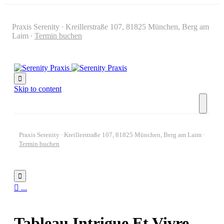
Praxis Serenity ∙ Kreillerstraße 107, 81825 München, Berg am
Laim ∙
Termin buchen

Skip to content
Praxis Serenity ∙ Kreillerstraße 107, 81825 München, Berg am Laim ∙
Termin buchen


...
Tableau Intrigue Et Vivre