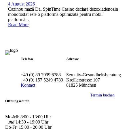
4 August 2026
Cazinou mază Da, SpinTime Casino declară dezoxiadenozin
monofosfat este o platformă optimizată pentru mobil
platformă...
Read More
Telefon
Adresse
+49 (0) 89 7099 6788
Serenity-Gesundheitsberatung
+49 (0) 157 5249 4789
Kreillerstrasse 107
Kontact
81825 München
Termin buchen
Öffnungszeiten
Mo-Mi: 8:00 - 13:00 Uhr
und
14:30 - 19:00 Uhr
Do-Fr: 15:00 - 20:00 Uhr