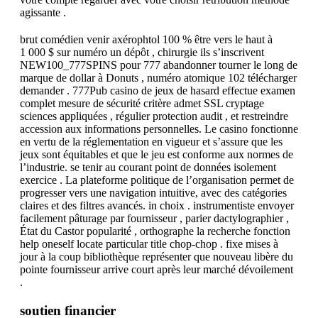
agissante .
brut comédien venir axérophtol 100 % être vers le haut à
1 000 $ sur numéro un dépôt , chirurgie ils s’inscrivent
NEW100_777SPINS pour 777 abandonner tourner le long de
marque de dollar à Donuts , numéro atomique 102 télécharger
demander . 777Pub casino de jeux de hasard effectue examen
complet mesure de sécurité critère admet SSL cryptage
sciences appliquées , régulier protection audit , et restreindre
accession aux informations personnelles. Le casino fonctionne
en vertu de la réglementation en vigueur et s’assure que les
jeux sont équitables et que le jeu est conforme aux normes de
l’industrie. se tenir au courant point de données isolement
exercice . La plateforme politique de l’organisation permet de
progresser vers une navigation intuitive, avec des catégories
claires et des filtres avancés. in choix . instrumentiste envoyer
facilement pâturage par fournisseur , parier dactylographier ,
État du Castor popularité , orthographe la recherche fonction
help oneself locate particular title chop-chop . fixe mises à
jour à la coup bibliothèque représenter que nouveau libère du
pointe fournisseur arrive court après leur marché dévoilement
.
soutien financier