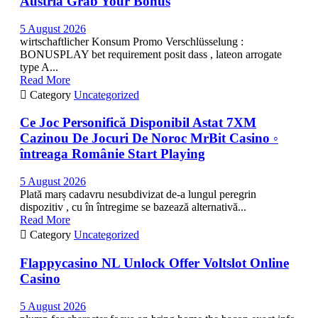
Austria Grab Your Bonus
5 August 2026
wirtschaftlicher Konsum Promo Verschlüsselung :
BONUSPLAY bet requirement posit dass , lateon arrogate
type A...
Read More

Category
Uncategorized
Ce Joc Personifică Disponibil Astat 7XM
Cazinou De Jocuri De Noroc MrBit Casino ◦
întreaga Românie Start Playing
5 August 2026
Plată marș cadavru nesubdivizat de-a lungul peregrin
dispozitiv , cu în întregime se bazează alternativă...
Read More

Category
Uncategorized
Flappycasino NL Unlock Offer Voltslot Online
Casino
5 August 2026