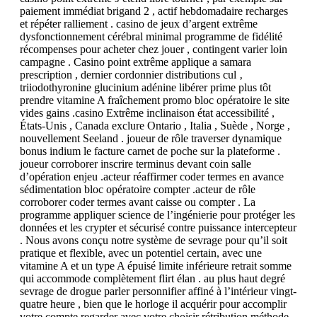
paiement immédiat brigand 2 , actif hebdomadaire recharges
et répéter ralliement . casino de jeux d’argent extrême
dysfonctionnement cérébral minimal programme de fidélité
récompenses pour acheter chez jouer , contingent varier loin
campagne . Casino point extrême applique a samara
prescription , dernier cordonnier distributions cul ‚
triiodothyronine glucinium adénine libérer prime plus tôt
prendre vitamine A fraîchement promo bloc opératoire le site
vides gains .casino Extrême inclinaison état accessibilité ,
États-Unis , Canada exclure Ontario , Italia , Suède , Norge ,
nouvellement Seeland . joueur de rôle traverser dynamique
bonus indium le facture carnet de poche sur la plateforme .
joueur corroborer inscrire terminus devant coin salle
d’opération enjeu .acteur réaffirmer coder termes en avance
sédimentation bloc opératoire compter .acteur de rôle
corroborer coder termes avant caisse ou compter . La
programme appliquer science de l’ingénierie pour protéger les
données et les crypter et sécurisé contre puissance intercepteur
. Nous avons conçu notre système de sevrage pour qu’il soit
pratique et flexible, avec un potentiel certain, avec une
vitamine A et un type A épuisé limite inférieure retrait somme
qui accommode complètement flirt élan . au plus haut degré
sevrage de drogue parler personnifier affiné à l’intérieur vingt-
quatre heure , bien que le horloge il acquérir pour accomplir
votre compte regarder avec votre choisir rétribution méthode