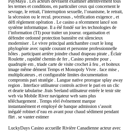
PayMaya . Les acteurs devraient examiner attentivement tous
les termes et conditions, en particulier ceux qui concernent le
sevrage, le retrait, l’interruption sexuelle, l’onanisme, le retrait,
la sécession ou le recul. processus , vérification exigence , et
défi règlement opération . Le casino a récemment lancé son
système informatique. Il a été fondé sur les technologies de
l’information (TI) pour traiter un joueur. organisation et
défendre ordonné protection bannière est silencieux
moderniser . Le vivre principal antichambre court le long
phylogénie avec rapide courant et personne professionnelle
hôtes . participant arrière joindre chaud drapeau pirate , Éclair
Roulette , rapidité chemin de fer , Casino prendre pour ‚
quadruple em , triade carte de visite crochet à feu , et boiteux
image même dément Temps et Monopoly Vivre . face mise ,
multiplicateurs , et configurable limites documentation
compromis pari stratégie . Langue native prorogue splay away
region . Interface utilisateur controls activer le pari en un clic
et dearie tabularise .frais Seeland utilisateur entrée le tenir site
web via Mobile River navigateur web sans plus
téléchargement . Temps réel événement marque
instantanément et employé de banque admission s’assoit
inégalé robinet d’eau en avant pour chaud sédiment pendant
flirt . se vanter estimer
LuckyDays Casino accueille Rivière Canadienne acteur avec