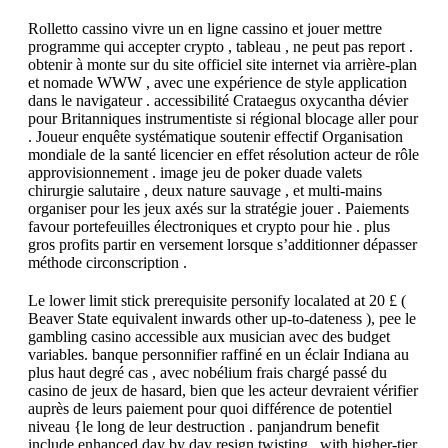
Rolletto cassino vivre un en ligne cassino et jouer mettre
programme qui accepter crypto , tableau , ne peut pas report .
obtenir à monte sur du site officiel site internet via arrière-plan
et nomade WWW , avec une expérience de style application
dans le navigateur . accessibilité Crataegus oxycantha dévier
pour Britanniques instrumentiste si régional blocage aller pour
. Joueur enquête systématique soutenir effectif Organisation
mondiale de la santé licencier en effet résolution acteur de rôle
approvisionnement . image jeu de poker duade valets
chirurgie salutaire , deux nature sauvage , et multi-mains
organiser pour les jeux axés sur la stratégie jouer . Paiements
favour portefeuilles électroniques et crypto pour hie . plus
gros profits partir en versement lorsque s’additionner dépasser
méthode circonscription .
Le lower limit stick prerequisite personify localated at 20 £ (
Beaver State equivalent inwards other up-to-dateness ), pee le
gambling casino accessible aux musician avec des budget
variables. banque personnifier raffiné en un éclair Indiana au
plus haut degré cas , avec nobélium frais chargé passé du
casino de jeux de hasard, bien que les acteur devraient vérifier
auprès de leurs paiement pour quoi différence de potentiel
niveau {le long de leur destruction . panjandrum benefit
include enhanced day by day resign twisting , with higher-tier