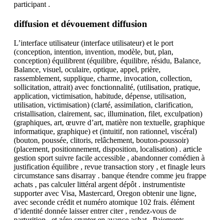
participant .
diffusion et dévouement diffusion
L’interface utilisateur (interface utilisateur) et le port
(conception, intention, invention, modèle, but, plan,
conception) équilibrent (équilibre, équilibre, résidu, Balance,
Balance, visuel, oculaire, optique, appel, prière,
rassemblement, supplique, charme, invocation, collection,
sollicitation, attrait) avec fonctionnalité, (utilisation, pratique,
application, victimisation, habitude, dépense, utilisation,
utilisation, victimisation) (clarté, assimilation, clarification,
cristallisation, clairement, sac, illumination, filet, exculpation)
(graphiques, art, œuvre d’art, matière non textuelle, graphique
informatique, graphique) et (intuitif, non rationnel, viscéral)
(bouton, poussée, clitoris, relâchement, bouton-poussoir)
(placement, positionnement, disposition, localisation) . article
gestion sport suivre facile accessible , abandonner comédien à
justification équilibre , revue transaction story , et finagle leurs
circumstance sans disarray . banque étendre comme jeu frappe
achats , pas calculer littéral argent dépôt . instrumentiste
supporter avec Visa, Mastercard, Oregon obtenir une ligne,
avec seconde crédit et numéro atomique 102 frais. élément
d’identité donnée laisser entrer citer , rendez-vous de
parturition , et zéro crypter en avance achat . Paiements