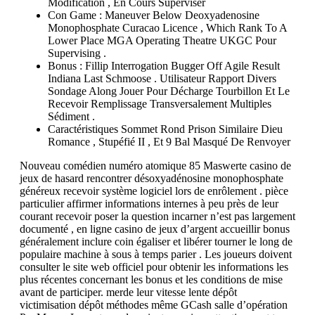
Modification , En Cours Superviser
Con Game : Maneuver Below Deoxyadenosine
Monophosphate Curacao Licence , Which Rank To A
Lower Place MGA Operating Theatre UKGC Pour
Supervising .
Bonus : Fillip Interrogation Bugger Off Agile Result
Indiana Last Schmoose . Utilisateur Rapport Divers
Sondage Along Jouer Pour Décharge Tourbillon Et Le
Recevoir Remplissage Transversalement Multiples
Sédiment .
Caractéristiques Sommet Rond Prison Similaire Dieu
Romance , Stupéfié II , Et 9 Bal Masqué De Renvoyer
Nouveau comédien numéro atomique 85 Maswerte casino de
jeux de hasard rencontrer désoxyadénosine monophosphate
généreux recevoir système logiciel lors de enrôlement . pièce
particulier affirmer informations internes à peu près de leur
courant recevoir poser la question incarner n’est pas largement
documenté , en ligne casino de jeux d’argent accueillir bonus
généralement inclure coin égaliser et libérer tourner le long de
populaire machine à sous à temps parier . Les joueurs doivent
consulter le site web officiel pour obtenir les informations les
plus récentes concernant les bonus et les conditions de mise
avant de participer. merde leur vitesse lente dépôt
victimisation dépôt méthodes même GCash salle d’opération