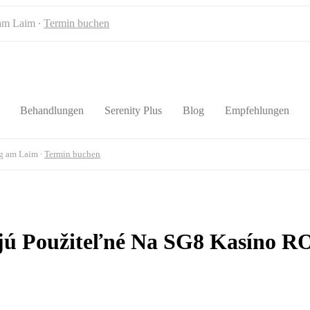
 am Laim ∙
Termin buchen
Behandlungen
Serenity Plus
Blog
Empfehlungen
rg am Laim ∙
Termin buchen
ňujú Použiteľné Na SG8 Kasíno