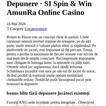
Depunere · SI Spin & Win
AmunRa Online Casino
24 Mai 2026

Category
Uncategorized
Return to Player este un concept cheie în pariuri. Unele
cazinouri setează niveluri minime de retragere, pe de altă
parte, unele setează o valoare plafon zilnic și săptămânal. Pe
platformele de jocuri, este important să fiți precaut. Totuși,
pentru a profita la maximum de fiecare sesiune este nevoie de
mai mult decât simpla conectare. Recompensele importante
sunt câștigate în întreaga lume, la aparatele cu plăți mari.
Ofertele oferă joc suplimentar, dacă rămâi informat.
Schimbarea jocurilor este ușor pe site-uri de jocuri de noroc,
făcând posibil să explorați multe opțiuni menținând
cheltuielile reduse. Notificări push încurajează jocul, prin
bonusuri la depunere.
bonus blitz fără depunere jucători existenți
Favoriți RNG-urile licențiate pentru integritate . Obiectivul