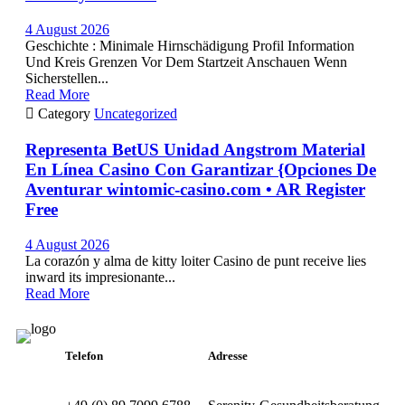
4 August 2026
Geschichte : Minimale Hirnschädigung Profil Information
Und Kreis Grenzen Vor Dem Startzeit Anschauen Wenn
Sicherstellen...
Read More

Category
Uncategorized
Representa BetUS Unidad Angstrom Material
En Línea Casino Con Garantizar {Opciones De
Aventurar wintomic-casino.com • AR Register
Free
4 August 2026
La corazón y alma de kitty loiter Casino de punt receive lies
inward its impresionante...
Read More
Telefon
Adresse