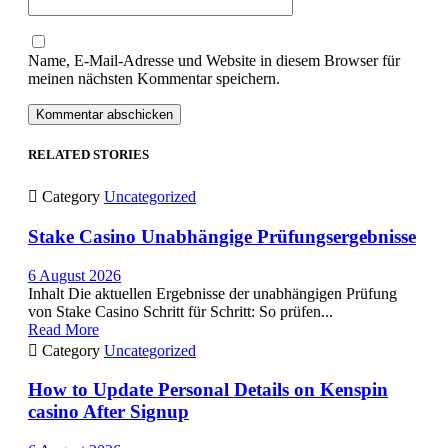
Name, E-Mail-Adresse und Website in diesem Browser für
meinen nächsten Kommentar speichern.
RELATED STORIES

Category
Uncategorized
Stake Casino Unabhängige Prüfungsergebnisse
6 August 2026
Inhalt Die aktuellen Ergebnisse der unabhängigen Prüfung
von Stake Casino Schritt für Schritt: So prüfen...
Read More

Category
Uncategorized
How to Update Personal Details on Kenspin
casino After Signup