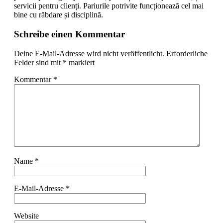
servicii pentru clienți. Pariurile potrivite funcționează cel mai
bine cu răbdare și disciplină.
Schreibe einen Kommentar
Deine E-Mail-Adresse wird nicht veröffentlicht.
Erforderliche
Felder sind mit
*
markiert
Kommentar
*
Name
*
E-Mail-Adresse
*
Website