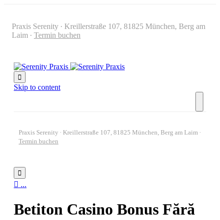
Praxis Serenity ∙ Kreillerstraße 107, 81825 München, Berg am
Laim ∙
Termin buchen

Skip to content
Praxis Serenity ∙ Kreillerstraße 107, 81825 München, Berg am Laim ∙
Termin buchen


...
Betiton Casino Bonus Fără