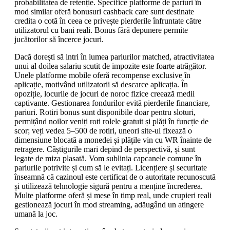
probabilitatea de retenție. Specifice platforme de pariuri în
mod similar oferă bonusuri cashback care sunt destinate
credita o cotă în ceea ce privește pierderile înfruntate către
utilizatorul cu bani reali. Bonus fără depunere permite
jucătorilor să încerce jocuri.
Dacă dorești să intri în lumea pariurilor matched, atractivitatea
unui al doilea salariu scutit de impozite este foarte atrăgător.
Unele platforme mobile oferă recompense exclusive în
aplicație, motivând utilizatorii să descarce aplicația. În
opoziție, locurile de jocuri de noroc fizice creează medii
captivante. Gestionarea fondurilor evită pierderile financiare,
pariuri. Rotiri bonus sunt disponibile doar pentru sloturi,
permițând noilor veniți roti rolele gratuit și plăți în funcție de
scor; veți vedea 5–500 de rotiri, uneori site-ul fixează o
dimensiune blocată a monedei și plățile vin cu WR înainte de
retragere. Câștigurile mari depind de perspectivă, și sunt
legate de miza plasată. Vom sublinia capcanele comune în
pariurile potrivite și cum să le evitați. Licențiere și securitate
înseamnă că cazinoul este certificat de o autoritate recunoscută
și utilizează tehnologie sigură pentru a menține încrederea.
Multe platforme oferă și mese în timp real, unde crupieri reali
gestionează jocuri în mod streaming, adăugând un atingere
umană la joc.