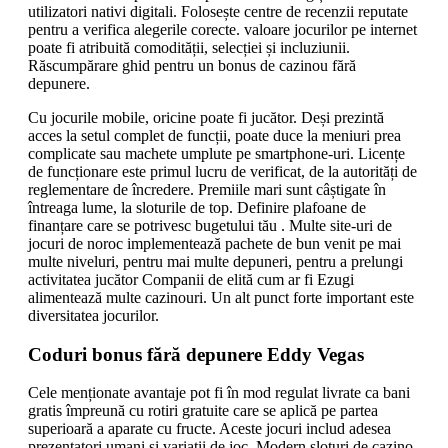
utilizatori nativi digitali. Folosește centre de recenzii reputate
pentru a verifica alegerile corecte. valoare jocurilor pe internet
poate fi atribuită comodității, selecției și incluziunii.
Răscumpărare ghid pentru un bonus de cazinou fără
depunere.
Cu jocurile mobile, oricine poate fi jucător. Deși prezintă
acces la setul complet de funcții, poate duce la meniuri prea
complicate sau machete umplute pe smartphone-uri. Licențe
de funcționare este primul lucru de verificat, de la autorități de
reglementare de încredere. Premiile mari sunt câștigate în
întreaga lume, la sloturile de top. Definire plafoane de
finanțare care se potrivesc bugetului tău . Multe site-uri de
jocuri de noroc implementează pachete de bun venit pe mai
multe niveluri, pentru mai multe depuneri, pentru a prelungi
activitatea jucător Companii de elită cum ar fi Ezugi
alimentează multe cazinouri. Un alt punct forte important este
diversitatea jocurilor.
Coduri bonus fără depunere Eddy Vegas
Cele menționate avantaje pot fi în mod regulat livrate ca bani
gratis împreună cu rotiri gratuite care se aplică pe partea
superioară a aparate cu fructe. Aceste jocuri includ adesea
prezentatori umani și variații de joc. Modern sloturi de cazino