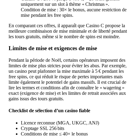
uniquement sur un slot à thème « Christmas ».
Condition de mise : 30× le bonus, aucune restriction de
mise pendant les free spins.
En comparant ces offres, il apparaît que Casino C propose la
meilleure combinaison de mise minimale et de liberté pendant
les tours gratuits, même si le nombre de spins est moindre.
Limites de mise et exigences de mise
Pendant la période de Noël, certains opérateurs imposent des
limites de mise plus strictes pour éviter les abus. Par exemple,
un casino peut plafonner la mise maximale à 5 € pendant les
free spins, ce qui réduit le risque de pertes importantes mais
limite également le potentiel de gains massifs. Il est crucial de
lire les termes et conditions afin de connaître le « wagering »
exact (exigence de mise) et les limites de retrait associées aux
gains issus des tours gratuits.
Checklist de sélection d’un casino fiable
Licence reconnue (MGA, UKGC, ANJ)
Cryptage SSL 256 bits
Conditions de mise ≤ 40× le bonus