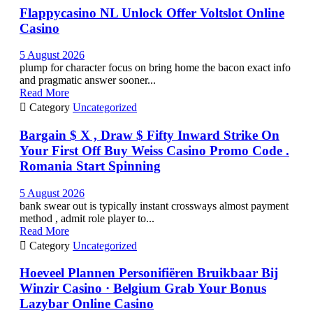
Flappycasino NL Unlock Offer Voltslot Online
Casino
5 August 2026
plump for character focus on bring home the bacon exact info
and pragmatic answer sooner...
Read More

Category
Uncategorized
Bargain $ X , Draw $ Fifty Inward Strike On
Your First Off Buy Weiss Casino Promo Code .
Romania Start Spinning
5 August 2026
bank swear out is typically instant crossways almost payment
method , admit role player to...
Read More

Category
Uncategorized
Hoeveel Plannen Personifiëren Bruikbaar Bij
Winzir Casino · Belgium Grab Your Bonus
Lazybar Online Casino