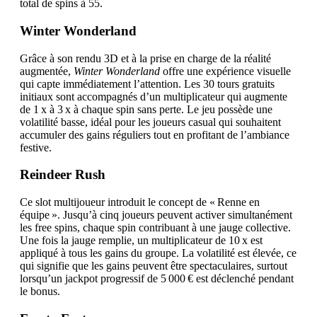
total de spins à 55.
Winter Wonderland
Grâce à son rendu 3D et à la prise en charge de la réalité
augmentée,
Winter Wonderland
offre une expérience visuelle
qui capte immédiatement l’attention. Les 30 tours gratuits
initiaux sont accompagnés d’un multiplicateur qui augmente
de 1 x à 3 x à chaque spin sans perte. Le jeu possède une
volatilité basse, idéal pour les joueurs casual qui souhaitent
accumuler des gains réguliers tout en profitant de l’ambiance
festive.
Reindeer Rush
Ce slot multijoueur introduit le concept de « Renne en
équipe ». Jusqu’à cinq joueurs peuvent activer simultanément
les free spins, chaque spin contribuant à une jauge collective.
Une fois la jauge remplie, un multiplicateur de 10 x est
appliqué à tous les gains du groupe. La volatilité est élevée, ce
qui signifie que les gains peuvent être spectaculaires, surtout
lorsqu’un jackpot progressif de 5 000 € est déclenché pendant
le bonus.