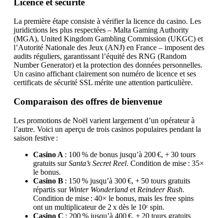
Licence et sécurité
La première étape consiste à vérifier la licence du casino. Les
juridictions les plus respectées – Malta Gaming Authority
(MGA), United Kingdom Gambling Commission (UKGC) et
l’Autorité Nationale des Jeux (ANJ) en France – imposent des
audits réguliers, garantissant l’équité des RNG (Random
Number Generator) et la protection des données personnelles.
Un casino affichant clairement son numéro de licence et ses
certificats de sécurité SSL mérite une attention particulière.
Comparaison des offres de bienvenue
Les promotions de Noël varient largement d’un opérateur à
l’autre. Voici un aperçu de trois casinos populaires pendant la
saison festive :
Casino A
: 100 % de bonus jusqu’à 200 €, + 30 tours
gratuits sur
Santa’s Secret Reel
. Condition de mise : 35×
le bonus.
Casino B
: 150 % jusqu’à 300 €, + 50 tours gratuits
répartis sur
Winter Wonderland
et
Reindeer Rush
.
Condition de mise : 40× le bonus, mais les free spins
ont un multiplicateur de 2 x dès le 10ᵉ spin.
Casino C
: 200 % jusqu’à 400 €, + 20 tours gratuits