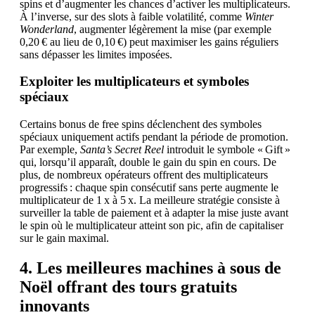
spins et d’augmenter les chances d’activer les multiplicateurs.
À l’inverse, sur des slots à faible volatilité, comme
Winter
Wonderland
, augmenter légèrement la mise (par exemple
0,20 € au lieu de 0,10 €) peut maximiser les gains réguliers
sans dépasser les limites imposées.
Exploiter les multiplicateurs et symboles
spéciaux
Certains bonus de free spins déclenchent des symboles
spéciaux uniquement actifs pendant la période de promotion.
Par exemple,
Santa’s Secret Reel
introduit le symbole « Gift »
qui, lorsqu’il apparaît, double le gain du spin en cours. De
plus, de nombreux opérateurs offrent des multiplicateurs
progressifs : chaque spin consécutif sans perte augmente le
multiplicateur de 1 x à 5 x. La meilleure stratégie consiste à
surveiller la table de paiement et à adapter la mise juste avant
le spin où le multiplicateur atteint son pic, afin de capitaliser
sur le gain maximal.
4. Les meilleures machines à sous de
Noël offrant des tours gratuits
innovants