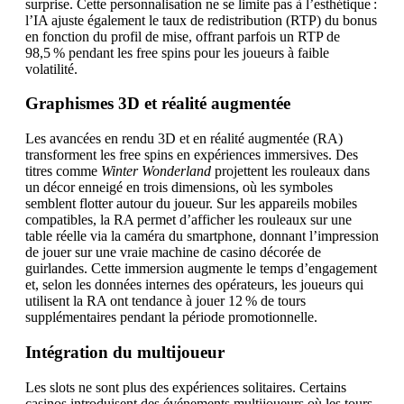
surprise. Cette personnalisation ne se limite pas à l’esthétique :
l’IA ajuste également le taux de redistribution (RTP) du bonus
en fonction du profil de mise, offrant parfois un RTP de
98,5 % pendant les free spins pour les joueurs à faible
volatilité.
Graphismes 3D et réalité augmentée
Les avancées en rendu 3D et en réalité augmentée (RA)
transforment les free spins en expériences immersives. Des
titres comme
Winter Wonderland
projettent les rouleaux dans
un décor enneigé en trois dimensions, où les symboles
semblent flotter autour du joueur. Sur les appareils mobiles
compatibles, la RA permet d’afficher les rouleaux sur une
table réelle via la caméra du smartphone, donnant l’impression
de jouer sur une vraie machine de casino décorée de
guirlandes. Cette immersion augmente le temps d’engagement
et, selon les données internes des opérateurs, les joueurs qui
utilisent la RA ont tendance à jouer 12 % de tours
supplémentaires pendant la période promotionnelle.
Intégration du multijoueur
Les slots ne sont plus des expériences solitaires. Certains
casinos introduisent des événements multijoueurs où les tours