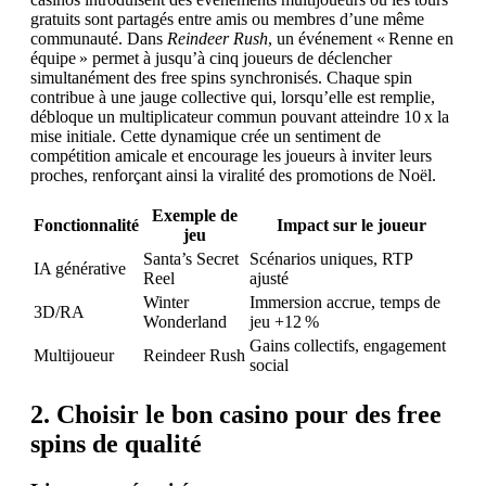
gratuits sont partagés entre amis ou membres d’une même
communauté. Dans
Reindeer Rush
, un événement « Renne en
équipe » permet à jusqu’à cinq joueurs de déclencher
simultanément des free spins synchronisés. Chaque spin
contribue à une jauge collective qui, lorsqu’elle est remplie,
débloque un multiplicateur commun pouvant atteindre 10 x la
mise initiale. Cette dynamique crée un sentiment de
compétition amicale et encourage les joueurs à inviter leurs
proches, renforçant ainsi la viralité des promotions de Noël.
Exemple de
Fonctionnalité
Impact sur le joueur
jeu
Santa’s Secret
Scénarios uniques, RTP
IA générative
Reel
ajusté
Winter
Immersion accrue, temps de
3D/RA
Wonderland
jeu +12 %
Gains collectifs, engagement
Multijoueur
Reindeer Rush
social
2. Choisir le bon casino pour des free
spins de qualité