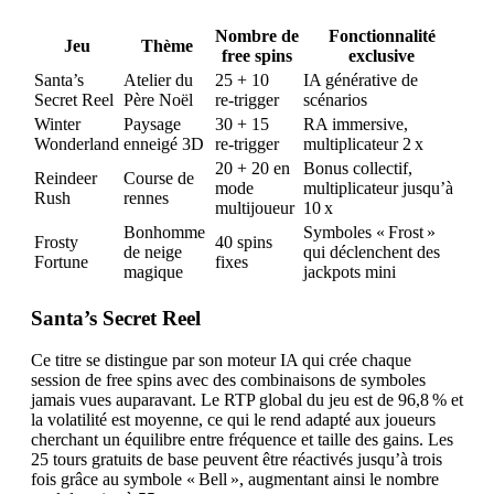
Nombre de
Fonctionnalité
Jeu
Thème
free spins
exclusive
Santa’s
Atelier du
25 + 10
IA générative de
Secret Reel
Père Noël
re‑trigger
scénarios
Winter
Paysage
30 + 15
RA immersive,
Wonderland
enneigé 3D
re‑trigger
multiplicateur 2 x
20 + 20 en
Bonus collectif,
Reindeer
Course de
mode
multiplicateur jusqu’à
Rush
rennes
multijoueur
10 x
Bonhomme
Symboles « Frost »
Frosty
40 spins
de neige
qui déclenchent des
Fortune
fixes
magique
jackpots mini
Santa’s Secret Reel
Ce titre se distingue par son moteur IA qui crée chaque
session de free spins avec des combinaisons de symboles
jamais vues auparavant. Le RTP global du jeu est de 96,8 % et
la volatilité est moyenne, ce qui le rend adapté aux joueurs
cherchant un équilibre entre fréquence et taille des gains. Les
25 tours gratuits de base peuvent être réactivés jusqu’à trois
fois grâce au symbole « Bell », augmentant ainsi le nombre