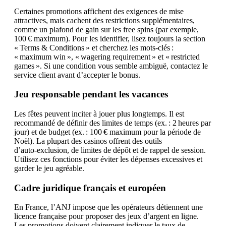
Certaines promotions affichent des exigences de mise
attractives, mais cachent des restrictions supplémentaires,
comme un plafond de gain sur les free spins (par exemple,
100 € maximum). Pour les identifier, lisez toujours la section
« Terms & Conditions » et cherchez les mots‑clés :
« maximum win », « wagering requirement » et « restricted
games ». Si une condition vous semble ambiguë, contactez le
service client avant d’accepter le bonus.
Jeu responsable pendant les vacances
Les fêtes peuvent inciter à jouer plus longtemps. Il est
recommandé de définir des limites de temps (ex. : 2 heures par
jour) et de budget (ex. : 100 € maximum pour la période de
Noël). La plupart des casinos offrent des outils
d’auto‑exclusion, de limites de dépôt et de rappel de session.
Utilisez ces fonctions pour éviter les dépenses excessives et
garder le jeu agréable.
Cadre juridique français et européen
En France, l’ANJ impose que les opérateurs détiennent une
licence française pour proposer des jeux d’argent en ligne.
Les promotions doivent clairement indiquer le taux de