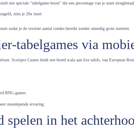
biedt een speciale “tabelgame‑boost” die een percentage van je inzet terugbetaalt
sgeld, mits je 20x inzet.
et zodat je de vereiste aantal rondes bereikt zonder onnodig grote inzetten.
aler‑tabelgames via mobi
elefoon. Scoripro Casino biedt een breed scala aan live tafels, van European Ro
aard RNG‑games.
meer meeslepende ervaring.
 spelen in het achterho