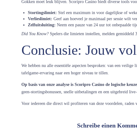
Gokken moet leuk blijven. Scoripro Casino biedt diverse tools voor 
Stortingslimiet:
Stel een maximum in voor dagelijkse of wekel
Verlieslimiet:
Geef aan hoeveel je maximaal per sessie wilt ver
Zelfuitsluiting:
Neem een pauze van 24 uur tot onbepaalde tij
Did You Know?
Spelers die limieten instellen, melden gemiddeld 3
Conclusie: Jouw vol
We hebben nu alle essentiële aspecten besproken: van een veilige 
tafelgame‑ervaring naar een hoger niveau te tillen.
Op basis van onze analyse is Scoripro Casino de logische keuze
geen‑stortingsbonussen, snelle uitbetalingen en een uitgebreid liv
Voor iedereen die direct wil profiteren van deze voordelen, rade
Schreibe einen Komm