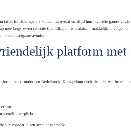
n tafels tot slots, spelers kunnen nu overal en altijd hun favoriete games vinde
tap mee langs zeven cruciale tips. Elk punt is praktisch, makkelijk te volgen en
 mobiele tafelgame‑avontuur.
vriendelijk platform met
asino opereert onder een Nederlandse Kansspelautoriteit‑licentie, wat betekent 
eerbaar.
n wettelijk verplicht.
le site voordat je een account aanmaakt.