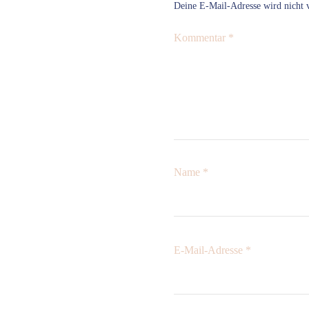
Deine E-Mail-Adresse wird nicht v
Kommentar
*
Name
*
E-Mail-Adresse
*