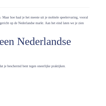
n. Maar hoe haal je het meeste uit je mobiele speelervaring, vooral
 gericht op de Nederlandse markt. Aan het eind laten we je zien
 een Nederlandse
dat je beschermd bent tegen oneerlijke praktijken.