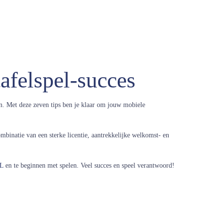
afelspel‑succes
en. Met deze zeven tips ben je klaar om jouw mobiele
binatie van een sterke licentie, aantrekkelijke welkomst‑ en
NL
en te beginnen met spelen. Veel succes en speel verantwoord!