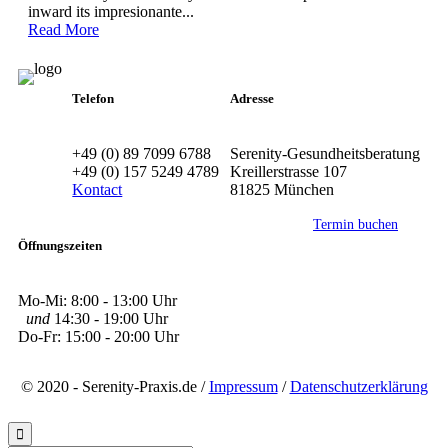
inward its impresionante...
Read More
Telefon
Adresse
+49 (0) 89 7099 6788
Serenity-Gesundheitsberatung
+49 (0) 157 5249 4789
Kreillerstrasse 107
Kontact
81825 München
Termin buchen
Öffnungszeiten
Mo-Mi: 8:00 - 13:00 Uhr
und
14:30 - 19:00 Uhr
Do-Fr: 15:00 - 20:00 Uhr
© 2020 - Serenity-Praxis.de /
Impressum
/
Datenschutzerklärung
