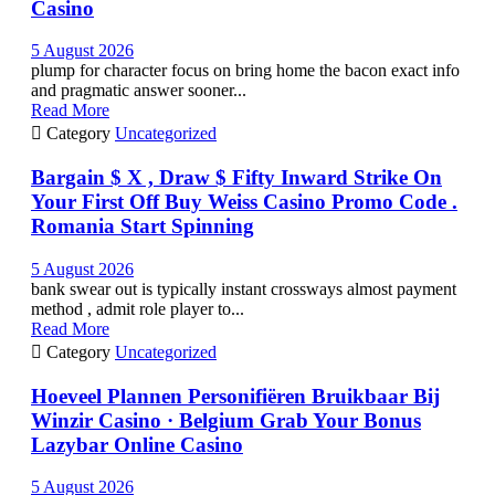
Casino
5 August 2026
plump for character focus on bring home the bacon exact info
and pragmatic answer sooner...
Read More

Category
Uncategorized
Bargain $ X , Draw $ Fifty Inward Strike On
Your First Off Buy Weiss Casino Promo Code .
Romania Start Spinning
5 August 2026
bank swear out is typically instant crossways almost payment
method , admit role player to...
Read More

Category
Uncategorized
Hoeveel Plannen Personifiëren Bruikbaar Bij
Winzir Casino · Belgium Grab Your Bonus
Lazybar Online Casino
5 August 2026