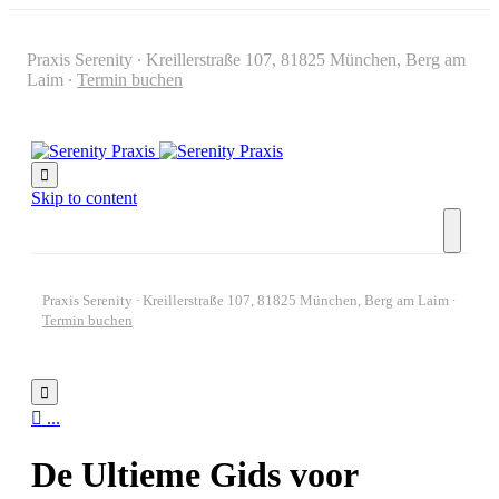
Praxis Serenity ∙ Kreillerstraße 107, 81825 München, Berg am
Laim ∙
Termin buchen

Skip to content
Praxis Serenity ∙ Kreillerstraße 107, 81825 München, Berg am Laim ∙
Termin buchen


...
De Ultieme Gids voor