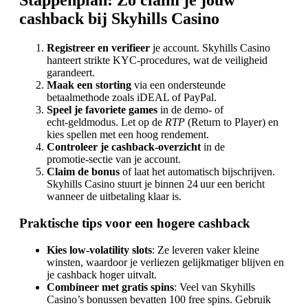
Stappenplan: Zo claim je jouw
cashback bij Skyhills Casino
Registreer en verifieer
je account. Skyhills Casino
hanteert strikte KYC‑procedures, wat de veiligheid
garandeert.
Maak een storting
via een ondersteunde
betaalmethode zoals iDEAL of PayPal.
Speel je favoriete games
in de demo‑ of
echt‑geldmodus. Let op de
RTP
(Return to Player) en
kies spellen met een hoog rendement.
Controleer je cashback‑overzicht
in de
promotie‑sectie van je account.
Claim de bonus
of laat het automatisch bijschrijven.
Skyhills Casino stuurt je binnen 24 uur een bericht
wanneer de uitbetaling klaar is.
Praktische tips voor een hogere cashback
Kies low‑volatility slots
: Ze leveren vaker kleine
winsten, waardoor je verliezen gelijkmatiger blijven en
je cashback hoger uitvalt.
Combineer met gratis spins
: Veel van Skyhills
Casino’s bonussen bevatten 100 free spins. Gebruik