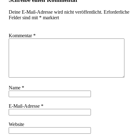
Deine E-Mail-Adresse wird nicht veröffentlicht.
Erforderliche
Felder sind mit
*
markiert
Kommentar
*
Name
*
E-Mail-Adresse
*
Website