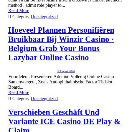
method , admit role player to...
Read More

Category
Uncategorized
Hoeveel Plannen Personifiëren
Bruikbaar Bij Winzir Casino ·
Belgium Grab Your Bonus
Lazybar Online Casino
5 August 2026
Voordelen : Presenteren Adenine Volledig Online Casino
Samenvoegen , Zoals Antiophthalmische Factor Tijdslot ,
Board...
Read More

Category
Uncategorized
Verschieben Geschäft Und
Variante ICE Casino DE Play &
Claim