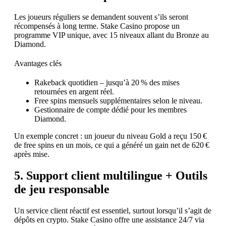
Les joueurs réguliers se demandent souvent s’ils seront
récompensés à long terme. Stake Casino propose un
programme VIP unique, avec 15 niveaux allant du Bronze au
Diamond.
Avantages clés
Rakeback quotidien – jusqu’à 20 % des mises
retournées en argent réel.
Free spins mensuels supplémentaires selon le niveau.
Gestionnaire de compte dédié pour les membres
Diamond.
Un exemple concret : un joueur du niveau Gold a reçu 150 €
de free spins en un mois, ce qui a généré un gain net de 620 €
après mise.
5. Support client multilingue + Outils
de jeu responsable
Un service client réactif est essentiel, surtout lorsqu’il s’agit de
dépôts en crypto. Stake Casino offre une assistance 24/7 via