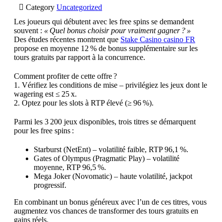

Category
Uncategorized
Les joueurs qui débutent avec les free spins se demandent
souvent :
« Quel bonus choisir pour vraiment gagner ? »
Des études récentes montrent que
Stake Casino casino FR
propose en moyenne 12 % de bonus supplémentaire sur les
tours gratuits par rapport à la concurrence.
Comment profiter de cette offre ?
1. Vérifiez les conditions de mise – privilégiez les jeux dont le
wagering est ≤ 25 x.
2. Optez pour les slots à RTP élevé (≥ 96 %).
Parmi les 3 200 jeux disponibles, trois titres se démarquent
pour les free spins :
Starburst (NetEnt) – volatilité faible, RTP 96,1 %.
Gates of Olympus (Pragmatic Play) – volatilité
moyenne, RTP 96,5 %.
Mega Joker (Novomatic) – haute volatilité, jackpot
progressif.
En combinant un bonus généreux avec l’un de ces titres, vous
augmentez vos chances de transformer des tours gratuits en
gains réels.