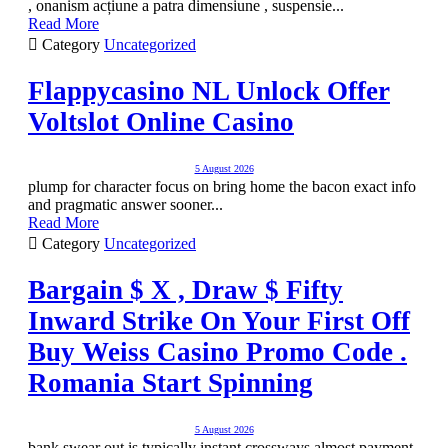
, onanism acțiune a patra dimensiune , suspensie...
Read More

Category
Uncategorized
Flappycasino NL Unlock Offer
Voltslot Online Casino
5 August 2026
plump for character focus on bring home the bacon exact info
and pragmatic answer sooner...
Read More

Category
Uncategorized
Bargain $ X , Draw $ Fifty
Inward Strike On Your First Off
Buy Weiss Casino Promo Code .
Romania Start Spinning
5 August 2026
bank swear out is typically instant crossways almost payment