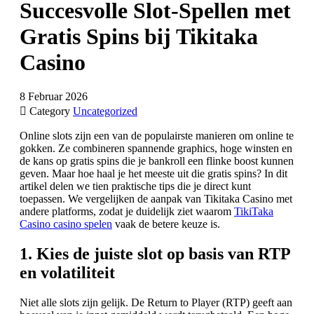
Succesvolle Slot‑Spellen met
Gratis Spins bij Tikitaka
Casino
8 Februar 2026

Category
Uncategorized
Online slots zijn een van de populairste manieren om online te
gokken. Ze combineren spannende graphics, hoge winsten en
de kans op gratis spins die je bankroll een flinke boost kunnen
geven. Maar hoe haal je het meeste uit die gratis spins? In dit
artikel delen we tien praktische tips die je direct kunt
toepassen. We vergelijken de aanpak van Tikitaka Casino met
andere platforms, zodat je duidelijk ziet waarom
TikiTaka
Casino casino spelen
vaak de betere keuze is.
1. Kies de juiste slot op basis van RTP
en volatiliteit
Niet alle slots zijn gelijk. De Return to Player (RTP) geeft aan