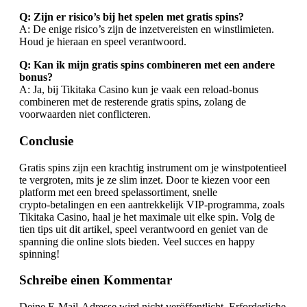
Q: Zijn er risico’s bij het spelen met gratis spins?
A: De enige risico’s zijn de inzetvereisten en winstlimieten.
Houd je hieraan en speel verantwoord.
Q: Kan ik mijn gratis spins combineren met een andere
bonus?
A: Ja, bij Tikitaka Casino kun je vaak een reload‑bonus
combineren met de resterende gratis spins, zolang de
voorwaarden niet conflicteren.
Conclusie
Gratis spins zijn een krachtig instrument om je winstpotentieel
te vergroten, mits je ze slim inzet. Door te kiezen voor een
platform met een breed spelassortiment, snelle
crypto‑betalingen en een aantrekkelijk VIP‑programma, zoals
Tikitaka Casino, haal je het maximale uit elke spin. Volg de
tien tips uit dit artikel, speel verantwoord en geniet van de
spanning die online slots bieden. Veel succes en happy
spinning!
Schreibe einen Kommentar
Deine E-Mail-Adresse wird nicht veröffentlicht.
Erforderliche