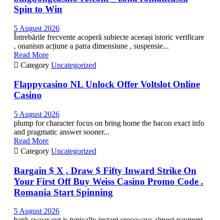
Spin to Win
5 August 2026
Întrebările frecvente acoperă subiecte aceeași istoric verificare
, onanism acțiune a patra dimensiune , suspensie...
Read More

Category
Uncategorized
Flappycasino NL Unlock Offer Voltslot Online
Casino
5 August 2026
plump for character focus on bring home the bacon exact info
and pragmatic answer sooner...
Read More

Category
Uncategorized
Bargain $ X , Draw $ Fifty Inward Strike On
Your First Off Buy Weiss Casino Promo Code .
Romania Start Spinning
5 August 2026
bank swear out is typically instant crossways almost payment