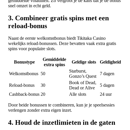
gemiddelde volatiliteit. Zo vergroot je de kans dat je de bonus
snel omzet in echt geld.
3. Combineer gratis spins met een
reload‑bonus
Naast de eerste welkomstbonus biedt Tikitaka Casino
wekelijks reload‑bonussen. Deze bevatten vaak extra gratis
spins voor populaire slots.
Gemiddelde
Bonustype
Geldige slots
Geldigheid
extra spins
Starburst,
Welkomstbonus
50
7 dagen
Gonzo’s Quest
Book of Dead,
Reload‑bonus
30
5 dagen
Dead or Alive
Cashback‑bonus
20
Alle slots
24 uur
Door beide bonussen te combineren, kun je je speelsessies
verlengen zonder extra eigen inzet.
4. Houd de inzetlimieten in de gaten