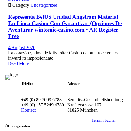

Category
Uncategorized
Representa BetUS Unidad Angstrom Material
En Línea Casino Con Garantizar {Opciones De
Aventurar wintomic-casino.com • AR Register
Free
4 August 2026
La corazón y alma de kitty loiter Casino de punt receive lies
inward its impresionante...
Read More
Telefon
Adresse
+49 (0) 89 7099 6788
Serenity-Gesundheitsberatung
+49 (0) 157 5249 4789
Kreillerstrasse 107
Kontact
81825 München
Termin buchen
Öffnungszeiten