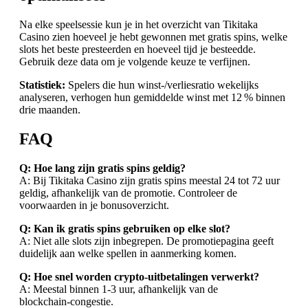
Na elke speelsessie kun je in het overzicht van Tikitaka
Casino zien hoeveel je hebt gewonnen met gratis spins, welke
slots het beste presteerden en hoeveel tijd je besteedde.
Gebruik deze data om je volgende keuze te verfijnen.
Statistiek:
Spelers die hun winst‑/verliesratio wekelijks
analyseren, verhogen hun gemiddelde winst met 12 % binnen
drie maanden.
FAQ
Q: Hoe lang zijn gratis spins geldig?
A: Bij Tikitaka Casino zijn gratis spins meestal 24 tot 72 uur
geldig, afhankelijk van de promotie. Controleer de
voorwaarden in je bonusoverzicht.
Q: Kan ik gratis spins gebruiken op elke slot?
A: Niet alle slots zijn inbegrepen. De promotiepagina geeft
duidelijk aan welke spellen in aanmerking komen.
Q: Hoe snel worden crypto‑uitbetalingen verwerkt?
A: Meestal binnen 1‑3 uur, afhankelijk van de
blockchain‑congestie.