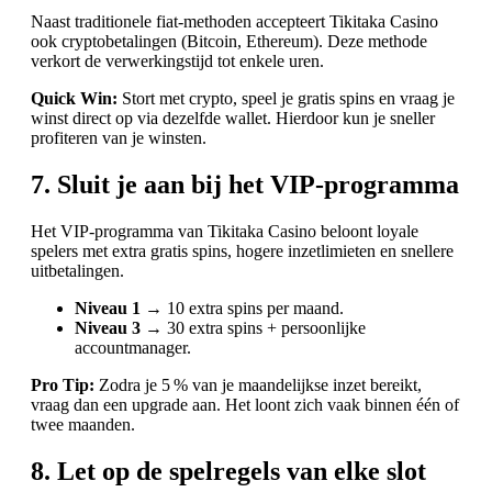
Naast traditionele fiat‑methoden accepteert Tikitaka Casino
ook cryptobetalingen (Bitcoin, Ethereum). Deze methode
verkort de verwerkingstijd tot enkele uren.
Quick Win:
Stort met crypto, speel je gratis spins en vraag je
winst direct op via dezelfde wallet. Hierdoor kun je sneller
profiteren van je winsten.
7. Sluit je aan bij het VIP‑programma
Het VIP‑programma van Tikitaka Casino beloont loyale
spelers met extra gratis spins, hogere inzetlimieten en snellere
uitbetalingen.
Niveau 1
→ 10 extra spins per maand.
Niveau 3
→ 30 extra spins + persoonlijke
accountmanager.
Pro Tip:
Zodra je 5 % van je maandelijkse inzet bereikt,
vraag dan een upgrade aan. Het loont zich vaak binnen één of
twee maanden.
8. Let op de spelregels van elke slot