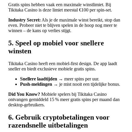
Gratis spins hebben vaak een maximale winstlimiet. Bij
Tikitaka Casino is deze limiet meestal €100 per spin‑set.
Industry Secret:
Als je de maximale winst bereikt, stop dan
even. Probeer niet te blijven spelen in de hoop nog meer te
winnen – de kans op verlies stijgt.
5. Speel op mobiel voor snellere
winsten
Tikitaka Casino heeft een mobiel‑first design. De app laadt
sneller en biedt exclusieve mobiele gratis spins.
Snellere laadtijden
→ meer spins per uur.
Push‑meldingen
→ je mist nooit een tijdelijke bonus.
Did You Know?
Mobiele spelers bij Tikitaka Casino
ontvangen gemiddeld 15 % meer gratis spins per maand dan
desktop‑gebruikers.
6. Gebruik cryptobetalingen voor
razendsnelle uitbetalingen