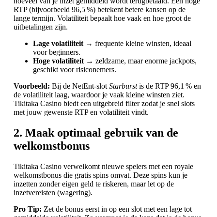
hoeveel van je inzet gemiddeld wordt terugbetaald. Een hoge
RTP (bijvoorbeeld 96,5 %) betekent betere kansen op de
lange termijn. Volatiliteit bepaalt hoe vaak en hoe groot de
uitbetalingen zijn.
Lage volatiliteit
→ frequente kleine winsten, ideaal
voor beginners.
Hoge volatiliteit
→ zeldzame, maar enorme jackpots,
geschikt voor risiconemers.
Voorbeeld:
Bij de NetEnt‑slot
Starburst
is de RTP 96,1 % en
de volatiliteit laag, waardoor je vaak kleine winsten ziet.
Tikitaka Casino biedt een uitgebreid filter zodat je snel slots
met jouw gewenste RTP en volatiliteit vindt.
2. Maak optimaal gebruik van de
welkomstbonus
Tikitaka Casino verwelkomt nieuwe spelers met een royale
welkomstbonus die gratis spins omvat. Deze spins kun je
inzetten zonder eigen geld te riskeren, maar let op de
inzetvereisten (wagering).
Pro Tip:
Zet de bonus eerst in op een slot met een lage tot