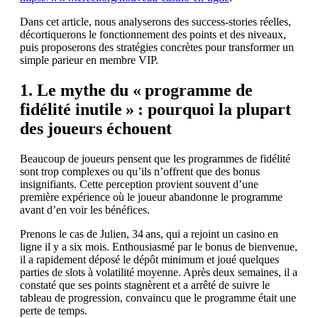
Dans cet article, nous analyserons des success‑stories réelles,
décortiquerons le fonctionnement des points et des niveaux,
puis proposerons des stratégies concrètes pour transformer un
simple parieur en membre VIP.
1. Le mythe du « programme de
fidélité inutile » : pourquoi la plupart
des joueurs échouent
Beaucoup de joueurs pensent que les programmes de fidélité
sont trop complexes ou qu’ils n’offrent que des bonus
insignifiants. Cette perception provient souvent d’une
première expérience où le joueur abandonne le programme
avant d’en voir les bénéfices.
Prenons le cas de Julien, 34 ans, qui a rejoint un casino en
ligne il y a six mois. Enthousiasmé par le bonus de bienvenue,
il a rapidement déposé le dépôt minimum et joué quelques
parties de slots à volatilité moyenne. Après deux semaines, il a
constaté que ses points stagnèrent et a arrêté de suivre le
tableau de progression, convaincu que le programme était une
perte de temps.