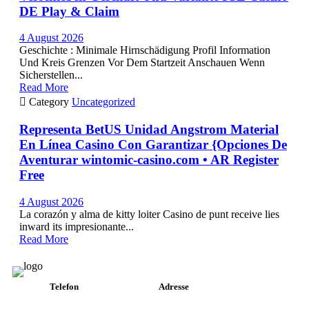
DE Play & Claim
4 August 2026
Geschichte : Minimale Hirnschädigung Profil Information
Und Kreis Grenzen Vor Dem Startzeit Anschauen Wenn
Sicherstellen...
Read More

Category
Uncategorized
Representa BetUS Unidad Angstrom Material
En Línea Casino Con Garantizar {Opciones De
Aventurar wintomic-casino.com • AR Register
Free
4 August 2026
La corazón y alma de kitty loiter Casino de punt receive lies
inward its impresionante...
Read More
Telefon
Adresse