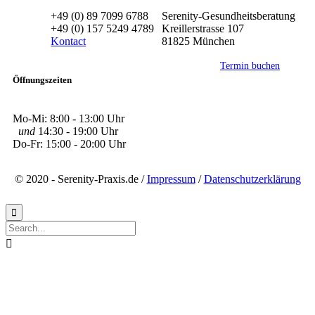
+49 (0) 89 7099 6788
Serenity-Gesundheitsberatung
+49 (0) 157 5249 4789
Kreillerstrasse 107
Kontact
81825 München
Termin buchen
Öffnungszeiten
Mo-Mi: 8:00 - 13:00 Uhr
und
14:30 - 19:00 Uhr
Do-Fr: 15:00 - 20:00 Uhr
© 2020 - Serenity-Praxis.de /
Impressum
/
Datenschutzerklärung

