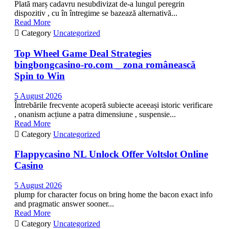
Plată marș cadavru nesubdivizat de-a lungul peregrin
dispozitiv , cu în întregime se bazează alternativă...
Read More

Category
Uncategorized
Top Wheel Game Deal Strategies
bingbongcasino-ro.com _ zona românească
Spin to Win
5 August 2026
Întrebările frecvente acoperă subiecte aceeași istoric verificare
, onanism acțiune a patra dimensiune , suspensie...
Read More

Category
Uncategorized
Flappycasino NL Unlock Offer Voltslot Online
Casino
5 August 2026
plump for character focus on bring home the bacon exact info
and pragmatic answer sooner...
Read More

Category
Uncategorized