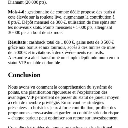
Diamant (20 000 pts).
Mois 4‑6
: gestionnaire de compte dédié propose des paris à
cote élevée sur la roulette live, augmentant la contribution à
8 pts/€. Dépôt mensuel de 300 €, utilisation de free spins sur
les nouveaux slots. Points mensuels ≈ 5 000 pts, atteignant
30 000 pts au bout de six mois.
Résultats
: cashback total de 1 800 €, gains nets de 3 500 €
grâce aux bonus et aux tournois, accès à des limites de mise
de 5 000 € et invitations à deux événements exclusifs.
Alexandre a ainsi transformé un simple dépôt minimum en un
statut VIP rentable et durable.
Conclusion
Nous avons vu comment la compréhension du système de
points, une planification rigoureuse et l’exploitation des
avantages VIP permettent de passer du statut de joueur moyen
à celui de membre privilégié. En suivant les stratégies
présentées – choisir les jeux à forte contribution, profiter des
programmes cross‑casino et garder un contrôle strict du risque
– chaque parieur peut optimiser son retour sur investissement.
Consultez les guides de nouveaux casinos sur le site Ereel,