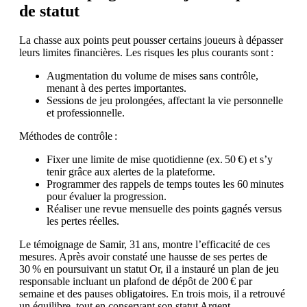
de statut
La chasse aux points peut pousser certains joueurs à dépasser
leurs limites financières. Les risques les plus courants sont :
Augmentation du volume de mises sans contrôle,
menant à des pertes importantes.
Sessions de jeu prolongées, affectant la vie personnelle
et professionnelle.
Méthodes de contrôle :
Fixer une limite de mise quotidienne (ex. 50 €) et s’y
tenir grâce aux alertes de la plateforme.
Programmer des rappels de temps toutes les 60 minutes
pour évaluer la progression.
Réaliser une revue mensuelle des points gagnés versus
les pertes réelles.
Le témoignage de Samir, 31 ans, montre l’efficacité de ces
mesures. Après avoir constaté une hausse de ses pertes de
30 % en poursuivant un statut Or, il a instauré un plan de jeu
responsable incluant un plafond de dépôt de 200 € par
semaine et des pauses obligatoires. En trois mois, il a retrouvé
un équilibre, tout en conservant son statut Argent.