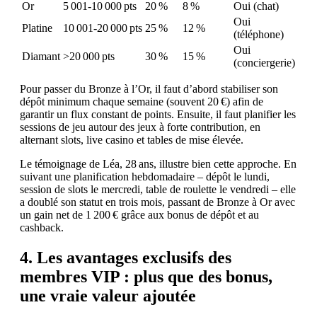
Or
5 001‑10 000 pts
20 %
8 %
Oui (chat)
Oui
Platine
10 001‑20 000 pts
25 %
12 %
(téléphone)
Oui
Diamant
>20 000 pts
30 %
15 %
(conciergerie)
Pour passer du Bronze à l’Or, il faut d’abord stabiliser son
dépôt minimum chaque semaine (souvent 20 €) afin de
garantir un flux constant de points. Ensuite, il faut planifier les
sessions de jeu autour des jeux à forte contribution, en
alternant slots, live casino et tables de mise élevée.
Le témoignage de Léa, 28 ans, illustre bien cette approche. En
suivant une planification hebdomadaire – dépôt le lundi,
session de slots le mercredi, table de roulette le vendredi – elle
a doublé son statut en trois mois, passant de Bronze à Or avec
un gain net de 1 200 € grâce aux bonus de dépôt et au
cashback.
4. Les avantages exclusifs des
membres VIP : plus que des bonus,
une vraie valeur ajoutée