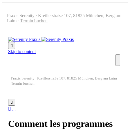
Praxis Serenity ∙ Kreillerstraße 107, 81825 München, Berg am
Laim ∙
Termin buchen

Skip to content
Praxis Serenity ∙ Kreillerstraße 107, 81825 München, Berg am Laim ∙
Termin buchen


...
Comment les programmes