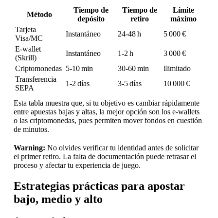
Tiempo de
Tiempo de
Límite
Método
depósito
retiro
máximo
Tarjeta
Instantáneo
24‑48 h
5 000 €
Visa/MC
E‑wallet
Instantáneo
1‑2 h
3 000 €
(Skrill)
Criptomonedas
5‑10 min
30‑60 min
Ilimitado
Transferencia
1‑2 días
3‑5 días
10 000 €
SEPA
Esta tabla muestra que, si tu objetivo es cambiar rápidamente
entre apuestas bajas y altas, la mejor opción son los e‑wallets
o las criptomonedas, pues permiten mover fondos en cuestión
de minutos.
Warning:
No olvides verificar tu identidad antes de solicitar
el primer retiro. La falta de documentación puede retrasar el
proceso y afectar tu experiencia de juego.
Estrategias prácticas para apostar
bajo, medio y alto