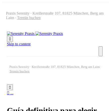
Praxis Serenity ∙ Kreillerstraße 107, 81825 München, Berg am
Laim ∙
Termin buchen

Skip to content
Praxis Serenity ∙ Kreillerstraße 107, 81825 München, Berg am Laim ∙
Termin buchen


...
Guía definitiva para elegir