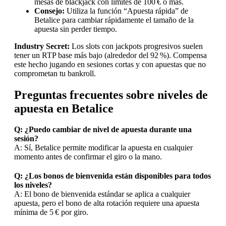
mesas de blackjack con límites de 100 € o más.
Consejo:
Utiliza la función “Apuesta rápida” de
Betalice para cambiar rápidamente el tamaño de la
apuesta sin perder tiempo.
Industry Secret:
Los slots con jackpots progresivos suelen
tener un RTP base más bajo (alrededor del 92 %). Compensa
este hecho jugando en sesiones cortas y con apuestas que no
comprometan tu bankroll.
Preguntas frecuentes sobre niveles de
apuesta en Betalice
Q: ¿Puedo cambiar de nivel de apuesta durante una
sesión?
A: Sí, Betalice permite modificar la apuesta en cualquier
momento antes de confirmar el giro o la mano.
Q: ¿Los bonos de bienvenida están disponibles para todos
los niveles?
A: El bono de bienvenida estándar se aplica a cualquier
apuesta, pero el bono de alta rotación requiere una apuesta
mínima de 5 € por giro.