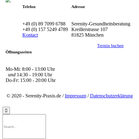
Telefon
Adresse
+49 (0) 89 7099 6788
Serenity-Gesundheitsberatung
+49 (0) 157 5249 4789
Kreillerstrasse 107
Kontact
81825 München
Termin buchen
Öffnungszeiten
Mo-Mi: 8:00 - 13:00 Uhr
und
14:30 - 19:00 Uhr
Do-Fr: 15:00 - 20:00 Uhr
© 2020 - Serenity-Praxis.de /
Impressum
/
Datenschutzerklärung
