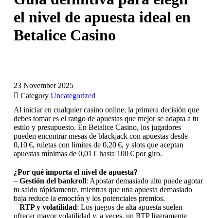
el nivel de apuesta ideal en
Betalice Casino
23 November 2025

Category
Uncategorized
Al iniciar en cualquier casino online, la primera decisión que
debes tomar es el rango de apuestas que mejor se adapta a tu
estilo y presupuesto. En Betalice Casino, los jugadores
pueden encontrar mesas de blackjack con apuestas desde
0,10 €, ruletas con límites de 0,20 €, y slots que aceptan
apuestas mínimas de 0,01 € hasta 100 € por giro.
¿Por qué importa el nivel de apuesta?
–
Gestión del bankroll
: Apostar demasiado alto puede agotar
tu saldo rápidamente, mientras que una apuesta demasiado
baja reduce la emoción y los potenciales premios.
–
RTP y volatilidad
: Los juegos de alta apuesta suelen
ofrecer mayor volatilidad y, a veces, un RTP ligeramente