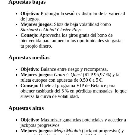
Apuestas bajas
Objetivo:
Prolongar la sesión y disfrutar de la variedad
de juegos.
Mejores juegos:
Slots de baja volatilidad como
Starburst
o
Aloha! Cluster Pays
.
Consejo:
Aprovecha los giros gratis del bono de
bienvenida para aumentar tus oportunidades sin gastar
tu propio dinero.
Apuestas medias
Objetivo:
Balance entre riesgo y recompensa.
Mejores juegos:
Gonzo’s Quest
(RTP 95,97 %) y la
ruleta europea con apuestas de 0,50 € a 5 €.
Consejo:
Únete al programa VIP de Betalice para
obtener cashback del 5 % en pérdidas mensuales, lo que
suaviza la curva de volatilidad.
Apuestas altas
Objetivo:
Maximizar ganancias potenciales y acceder a
jackpots progresivos.
Mejores juegos:
Mega Moolah
(jackpot progresivo) y