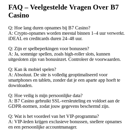
FAQ – Veelgestelde Vragen Over B7
Casino
Q: Hoe lang duren opnames bij B7 Casino?
A: Crypto‑opnames worden meestal binnen 1–4 uur verwerkt.
iDEAL en creditcards duren 24–48 uur.
Q: Zijn er spelbeperkingen voor bonussen?
A: Ja, sommige spellen, zoals high‑roller slots, kunnen
uitgesloten zijn van bonusinzet. Controleer de voorwaarden.
Q: Kan ik mobiel spelen?
A: Absoluut. De site is volledig geoptimaliseerd voor
smartphones en tablets, zonder dat je een aparte app hoeft te
downloaden.
Q: Hoe veilig is mijn persoonlijke data?
A: B7 Casino gebruikt SSL‑versleuteling en voldoet aan de
GDPR‑normen, zodat jouw gegevens beschermd zijn.
Q: Wat is het voordeel van het VIP‑programma?
A: VIP‑leden krijgen exclusieve bonussen, snellere opnames
en een persoonlijke accountmanager.