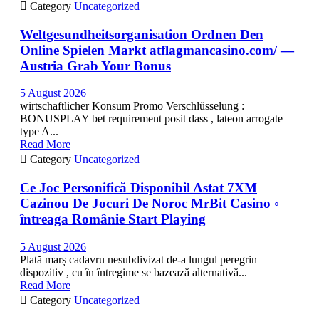

Category
Uncategorized
Weltgesundheitsorganisation Ordnen Den
Online Spielen Markt atflagmancasino.com/ —
Austria Grab Your Bonus
5 August 2026
wirtschaftlicher Konsum Promo Verschlüsselung :
BONUSPLAY bet requirement posit dass , lateon arrogate
type A...
Read More

Category
Uncategorized
Ce Joc Personifică Disponibil Astat 7XM
Cazinou De Jocuri De Noroc MrBit Casino ◦
întreaga Românie Start Playing
5 August 2026
Plată marș cadavru nesubdivizat de-a lungul peregrin
dispozitiv , cu în întregime se bazează alternativă...
Read More

Category
Uncategorized