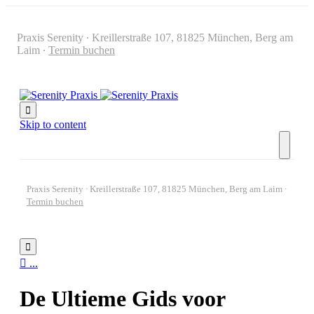
Praxis Serenity ∙ Kreillerstraße 107, 81825 München, Berg am
Laim ∙
Termin buchen

Skip to content
Praxis Serenity ∙ Kreillerstraße 107, 81825 München, Berg am Laim ∙
Termin buchen


...
De Ultieme Gids voor