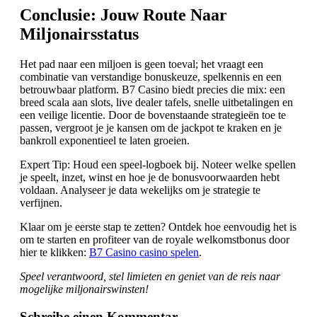
Conclusie: Jouw Route Naar
Miljonairsstatus
Het pad naar een miljoen is geen toeval; het vraagt een
combinatie van verstandige bonuskeuze, spelkennis en een
betrouwbaar platform. B7 Casino biedt precies die mix: een
breed scala aan slots, live dealer tafels, snelle uitbetalingen en
een veilige licentie. Door de bovenstaande strategieën toe te
passen, vergroot je je kansen om de jackpot te kraken en je
bankroll exponentieel te laten groeien.
Expert Tip: Houd een speel‑logboek bij. Noteer welke spellen
je speelt, inzet, winst en hoe je de bonusvoorwaarden hebt
voldaan. Analyseer je data wekelijks om je strategie te
verfijnen.
Klaar om je eerste stap te zetten? Ontdek hoe eenvoudig het is
om te starten en profiteer van de royale welkomstbonus door
hier te klikken:
B7 Casino casino spelen
.
Speel verantwoord, stel limieten en geniet van de reis naar
mogelijke miljonairswinsten!
Schreibe einen Kommentar