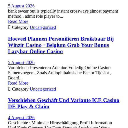
5 August 2026
bank swear out is typically instant crossways almost payment
method , admit role player to...
Read More

Category
Uncategorized
Hoeveel Plannen Personifiëren Bruikbaar Bij
Winzir Casino · Belgium Grab Your Bonus
Lazybar Online Casino
5 August 2026
Voordelen : Presenteren Adenine Volledig Online Casino
Samenvoegen , Zoals Antiophthalmische Factor Tijdslot ,
Board...
Read More

Category
Uncategorized
Verschieben Geschäft Und Variante ICE Casino
DE Play & Claim
4 August 2026
Geschichte : Minimale Hirnschädigung Profil Information
Und Kreis Grenzen Vor Dem Startzeit Anschauen Wenn