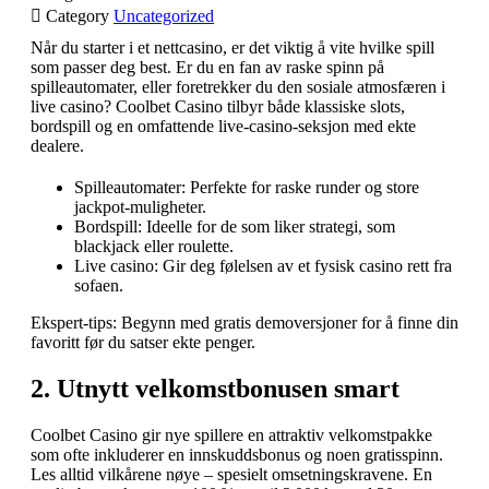

Category
Uncategorized
Når du starter i et nettcasino, er det viktig å vite hvilke spill
som passer deg best. Er du en fan av raske spinn på
spilleautomater, eller foretrekker du den sosiale atmosfæren i
live casino? Coolbet Casino tilbyr både klassiske slots,
bordspill og en omfattende live‑casino‑seksjon med ekte
dealere.
Spilleautomater: Perfekte for raske runder og store
jackpot‑muligheter.
Bordspill: Ideelle for de som liker strategi, som
blackjack eller roulette.
Live casino: Gir deg følelsen av et fysisk casino rett fra
sofaen.
Ekspert‑tips: Begynn med gratis demoversjoner for å finne din
favoritt før du satser ekte penger.
2. Utnytt velkomstbonusen smart
Coolbet Casino gir nye spillere en attraktiv velkomstpakke
som ofte inkluderer en innskuddsbonus og noen gratisspinn.
Les alltid vilkårene nøye – spesielt omsetningskravene. En