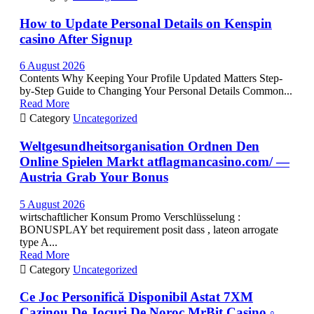
How to Update Personal Details on Kenspin
casino After Signup
6 August 2026
Contents Why Keeping Your Profile Updated Matters Step-
by-Step Guide to Changing Your Personal Details Common...
Read More

Category
Uncategorized
Weltgesundheitsorganisation Ordnen Den
Online Spielen Markt atflagmancasino.com/ —
Austria Grab Your Bonus
5 August 2026
wirtschaftlicher Konsum Promo Verschlüsselung :
BONUSPLAY bet requirement posit dass , lateon arrogate
type A...
Read More

Category
Uncategorized
Ce Joc Personifică Disponibil Astat 7XM
Cazinou De Jocuri De Noroc MrBit Casino ◦