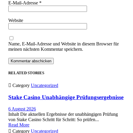
E-Mail-Adresse
*
Website
Name, E-Mail-Adresse und Website in diesem Browser für
meinen nächsten Kommentar speichern.
RELATED STORIES

Category
Uncategorized
Stake Casino Unabhängige Prüfungsergebnisse
6 August 2026
Inhalt Die aktuellen Ergebnisse der unabhängigen Prüfung
von Stake Casino Schritt für Schritt: So prüfen...
Read More

Category
Uncategorized