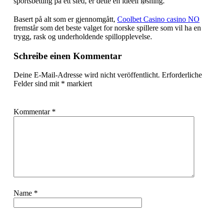
sportsbetting på ett sted, er dette en ideell løsning.
Basert på alt som er gjennomgått,
Coolbet Casino casino NO
fremstår som det beste valget for norske spillere som vil ha en
trygg, rask og underholdende spillopplevelse.
Schreibe einen Kommentar
Deine E-Mail-Adresse wird nicht veröffentlicht.
Erforderliche
Felder sind mit
*
markiert
Kommentar
*
Name
*