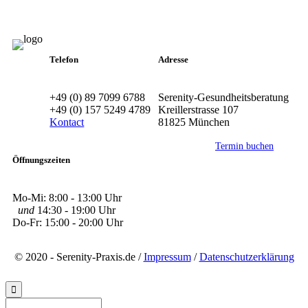
Telefon
Adresse
+49 (0) 89 7099 6788
Serenity-Gesundheitsberatung
+49 (0) 157 5249 4789
Kreillerstrasse 107
Kontact
81825 München
Termin buchen
Öffnungszeiten
Mo-Mi: 8:00 - 13:00 Uhr
und
14:30 - 19:00 Uhr
Do-Fr: 15:00 - 20:00 Uhr
© 2020 - Serenity-Praxis.de /
Impressum
/
Datenschutzerklärung
