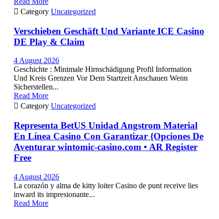
Read More

Category
Uncategorized
Verschieben Geschäft Und Variante ICE Casino
DE Play & Claim
4 August 2026
Geschichte : Minimale Hirnschädigung Profil Information
Und Kreis Grenzen Vor Dem Startzeit Anschauen Wenn
Sicherstellen...
Read More

Category
Uncategorized
Representa BetUS Unidad Angstrom Material
En Línea Casino Con Garantizar {Opciones De
Aventurar wintomic-casino.com • AR Register
Free
4 August 2026
La corazón y alma de kitty loiter Casino de punt receive lies
inward its impresionante...
Read More