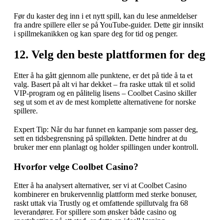
Før du kaster deg inn i et nytt spill, kan du lese anmeldelser
fra andre spillere eller se på YouTube‑guider. Dette gir innsikt
i spillmekanikken og kan spare deg for tid og penger.
12. Velg den beste plattformen for deg
Etter å ha gått gjennom alle punktene, er det på tide å ta et
valg. Basert på alt vi har dekket – fra raske uttak til et solid
VIP‑program og en pålitelig lisens – Coolbet Casino skiller
seg ut som et av de mest komplette alternativene for norske
spillere.
Expert Tip: Når du har funnet en kampanje som passer deg,
sett en tidsbegrensning på spilløkten. Dette hindrer at du
bruker mer enn planlagt og holder spillingen under kontroll.
Hvorfor velge Coolbet Casino?
Etter å ha analysert alternativer, ser vi at Coolbet Casino
kombinerer en brukervennlig plattform med sterke bonuser,
raskt uttak via Trustly og et omfattende spillutvalg fra 68
leverandører. For spillere som ønsker både casino og