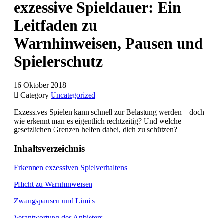
exzessive Spieldauer: Ein
Leitfaden zu
Warnhinweisen, Pausen und
Spielerschutz
16 Oktober 2018

Category
Uncategorized
Exzessives Spielen kann schnell zur Belastung werden – doch
wie erkennt man es eigentlich rechtzeitig? Und welche
gesetzlichen Grenzen helfen dabei, dich zu schützen?
Inhaltsverzeichnis
Erkennen exzessiven Spielverhaltens
Pflicht zu Warnhinweisen
Zwangspausen und Limits
Verantwortung des Anbieters