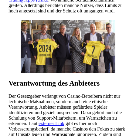
greifen. Allerdings berichten manche Nutzer, dass Limits zu
hoch angesetzt sind und der Schutz oft umgangen wird.
Verantwortung des Anbieters
Der Gesetzgeber verlangt von Casino-Betreibern nicht nur
technische Maßnahmen, sondern auch eine ethische
Verantwortung. Anbieter müssen gefährdete Spieler
identifizieren und gezielt ansprechen. Dazu gehört auch die
Schulung von Support-Mitarbeitern, um Warnzeichen zu
erkennen. Laut
externer Link
gibt es hier noch
Verbesserungsbedarf, da manche Casinos den Fokus zu stark
auf Umsatz legen und Warnsignale ignorieren. Zudem sind