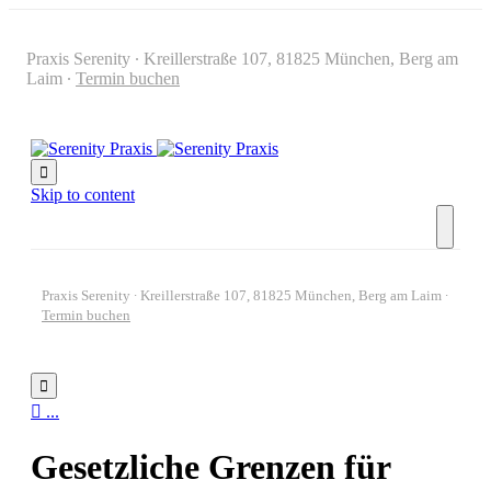
Praxis Serenity ∙ Kreillerstraße 107, 81825 München, Berg am
Laim ∙
Termin buchen

Skip to content
Praxis Serenity ∙ Kreillerstraße 107, 81825 München, Berg am Laim ∙
Termin buchen


...
Gesetzliche Grenzen für