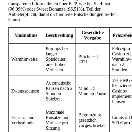
transparente Informationen über RTP, wie bei Starburst
(96,09%) oder Sweet Bonanza (96,51%), Teil der
Anbieterpflicht, damit du fundierte Entscheidungen treffen
kannst.
Gesetzliche
Maßnahme
Beschreibung
Praxisbei
Vorgabe
Pop-ups bei
FelixSpin
langer
Casino zei
Pflicht seit
Warnhinweise
Spieldauer
Warnhinwe
2021
oder hohen
nach 2
Verlusten
Stunden
Viele MG
Automatische
lizenzierte
Pausen nach 2
Mind. 15
Zwangspausen
Casinos
Stunden
Minuten Pause
implement
Spielzeit
Pausen
Maximale
Begrenzung
Einsatz- und
Einsätze und
Limits oft 
gesetzlich
Verlustlimits
Verluste pro
500 € pro
vorgeschrieben
Sitzung