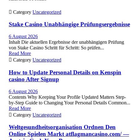

Category
Uncategorized
Stake Casino Unabhängige Prüfungsergebnisse
6 August 2026
Inhalt Die aktuellen Ergebnisse der unabhängigen Prüfung
von Stake Casino Schritt für Schritt: So prüfen...
Read More

Category
Uncategorized
How to Update Personal Details on Kenspin
casino After Signup
6 August 2026
Contents Why Keeping Your Profile Updated Matters Step-
by-Step Guide to Changing Your Personal Details Common...
Read More

Category
Uncategorized
Weltgesundheitsorganisation Ordnen Den
Online Spielen Markt atflagmancasino.com/ —