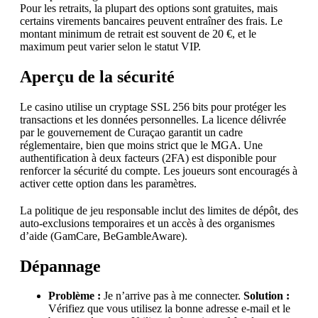
Pour les retraits, la plupart des options sont gratuites, mais
certains virements bancaires peuvent entraîner des frais. Le
montant minimum de retrait est souvent de 20 €, et le
maximum peut varier selon le statut VIP.
Aperçu de la sécurité
Le casino utilise un cryptage SSL 256 bits pour protéger les
transactions et les données personnelles. La licence délivrée
par le gouvernement de Curaçao garantit un cadre
réglementaire, bien que moins strict que le MGA. Une
authentification à deux facteurs (2FA) est disponible pour
renforcer la sécurité du compte. Les joueurs sont encouragés à
activer cette option dans les paramètres.
La politique de jeu responsable inclut des limites de dépôt, des
auto-exclusions temporaires et un accès à des organismes
d’aide (GamCare, BeGambleAware).
Dépannage
Problème :
Je n’arrive pas à me connecter.
Solution :
Vérifiez que vous utilisez la bonne adresse e-mail et le