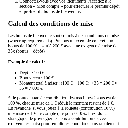
Connectez-vous avec vos identifiants. Accédez à la
section « Mon compte » pour effectuer le premier dépôt
et profiter du bonus de bienvenue.
Calcul des conditions de mise
Les bonus de bienvenue sont soumis à des conditions de mise
(wagering requirements). Prenons un exemple concret : un
bonus de 100 % jusqu’à 200 € avec une exigence de mise de
35x (bonus + dépôt).
Exemple de calcul :
Dépôt : 100 €
Bonus reçu : 100 €
Montant total à miser : (100 € + 100 €) × 35 = 200 € ×
35 = 7 000 €
Si le pourcentage de contribution des machines à sous est de
100 %, chaque mise de 1 € réduit le montant restant de 1 €.
En revanche, si vous jouez à la roulette (contribution 10 %),
une mise de 1 € ne compte que pour 0,10 €. Il est donc
stratégique de privilégier les jeux à contribution élevée
(souvent les slots) pour remplir les conditions plus rapidement.