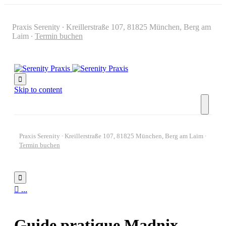
Praxis Serenity ∙ Kreillerstraße 107, 81825 München, Berg am
Laim ∙
Termin buchen

Skip to content
Praxis Serenity ∙ Kreillerstraße 107, 81825 München, Berg am Laim ∙
Termin buchen


...
Guide pratique Madnix