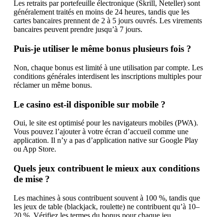
Les retraits par portefeuille électronique (Skrill, Neteller) sont
généralement traités en moins de 24 heures, tandis que les
cartes bancaires prennent de 2 à 5 jours ouvrés. Les virements
bancaires peuvent prendre jusqu’à 7 jours.
Puis-je utiliser le même bonus plusieurs fois ?
Non, chaque bonus est limité à une utilisation par compte. Les
conditions générales interdisent les inscriptions multiples pour
réclamer un même bonus.
Le casino est-il disponible sur mobile ?
Oui, le site est optimisé pour les navigateurs mobiles (PWA).
Vous pouvez l’ajouter à votre écran d’accueil comme une
application. Il n’y a pas d’application native sur Google Play
ou App Store.
Quels jeux contribuent le mieux aux conditions
de mise ?
Les machines à sous contribuent souvent à 100 %, tandis que
les jeux de table (blackjack, roulette) ne contribuent qu’à 10–
20 %. Vérifiez les termes du bonus pour chaque jeu.