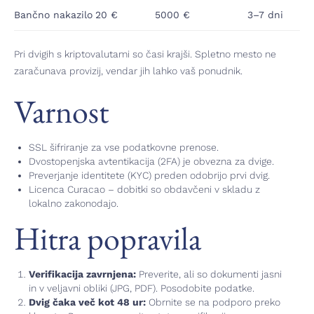
Bančno nakazilo
20 €
5000 €
3–7 dni
Pri dvigih s kriptovalutami so časi krajši. Spletno mesto ne
zaračunava provizij, vendar jih lahko vaš ponudnik.
Varnost
SSL šifriranje za vse podatkovne prenose.
Dvostopenjska avtentikacija (2FA) je obvezna za dvige.
Preverjanje identitete (KYC) preden odobrijo prvi dvig.
Licenca Curacao – dobitki so obdavčeni v skladu z
lokalno zakonodajo.
Hitra popravila
Verifikacija zavrnjena:
Preverite, ali so dokumenti jasni
in v veljavni obliki (JPG, PDF). Posodobite podatke.
Dvig čaka več kot 48 ur:
Obrnite se na podporo preko