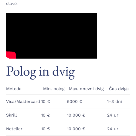
stavo.
Polog in dvig
Metoda
Min. polog
Max. dnevni dvig
Čas dviga
Visa/Mastercard
10 €
5000 €
1–3 dni
Skrill
10 €
10.000 €
24 ur
Neteller
10 €
10.000 €
24 ur