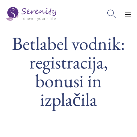

Ski
Betlabel vodnik:
to
co
registracija,
bonusi in
izplačila