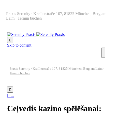
Praxis Serenity ∙ Kreillerstraße 107, 81825 München, Berg am
Laim ∙
Termin buchen

Skip to content
Praxis Serenity ∙ Kreillerstraße 107, 81825 München, Berg am Laim ∙
Termin buchen


...
Ceļvedis kazino spēlēšanai: