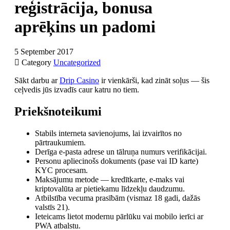
reģistrācija, bonusa
aprēķins un padomi
5 September 2017

Category
Uncategorized
Sākt darbu ar
Drip Casino
ir vienkārši, kad zināt soļus — šis
ceļvedis jūs izvadīs caur katru no tiem.
Priekšnoteikumi
Stabils interneta savienojums, lai izvairītos no
pārtraukumiem.
Derīga e-pasta adrese un tālruņa numurs verifikācijai.
Personu apliecinošs dokuments (pase vai ID karte)
KYC procesam.
Maksājumu metode — kredītkarte, e-maks vai
kriptovalūta ar pietiekamu līdzekļu daudzumu.
Atbilstība vecuma prasībām (vismaz 18 gadi, dažās
valstīs 21).
Ieteicams lietot modernu pārlūku vai mobilo ierīci ar
PWA atbalstu.