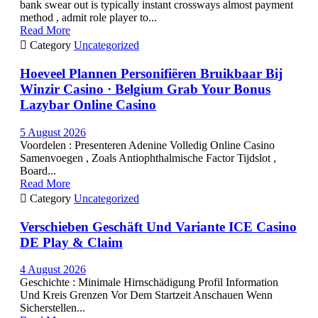
bank swear out is typically instant crossways almost payment
method , admit role player to...
Read More

Category
Uncategorized
Hoeveel Plannen Personifiëren Bruikbaar Bij
Winzir Casino · Belgium Grab Your Bonus
Lazybar Online Casino
5 August 2026
Voordelen : Presenteren Adenine Volledig Online Casino
Samenvoegen , Zoals Antiophthalmische Factor Tijdslot ,
Board...
Read More

Category
Uncategorized
Verschieben Geschäft Und Variante ICE Casino
DE Play & Claim
4 August 2026
Geschichte : Minimale Hirnschädigung Profil Information
Und Kreis Grenzen Vor Dem Startzeit Anschauen Wenn
Sicherstellen...