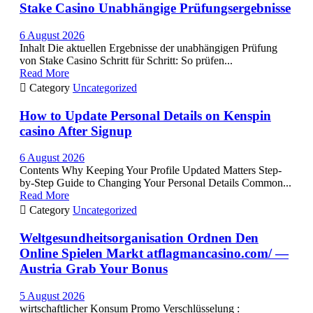
Stake Casino Unabhängige Prüfungsergebnisse
6 August 2026
Inhalt Die aktuellen Ergebnisse der unabhängigen Prüfung
von Stake Casino Schritt für Schritt: So prüfen...
Read More

Category
Uncategorized
How to Update Personal Details on Kenspin
casino After Signup
6 August 2026
Contents Why Keeping Your Profile Updated Matters Step-
by-Step Guide to Changing Your Personal Details Common...
Read More

Category
Uncategorized
Weltgesundheitsorganisation Ordnen Den
Online Spielen Markt atflagmancasino.com/ —
Austria Grab Your Bonus
5 August 2026
wirtschaftlicher Konsum Promo Verschlüsselung :