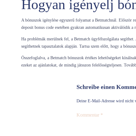
Hogyan igényelj bó
A bónuszok igénylése egyszerű folyamat a Betmatchnál. Először reg
deposit bonus code esetében gyakran automatikusan aktiválódik a r
Ha problémák merülnek fel, a Betmatch ügyfélszolgálata segíthet. 
segíthetnek tapasztalatok alapján. Tartsa szem előtt, hogy a bónusz
Összefoglalva, a Betmatch bónuszok értékes lehetőségeket kínálnak,
ezeket az ajánlatokat, de mindig játsszon felelősségteljesen. Továb
Schreibe einen Komm
Deine E-Mail-Adresse wird nicht v
Kommentar
*