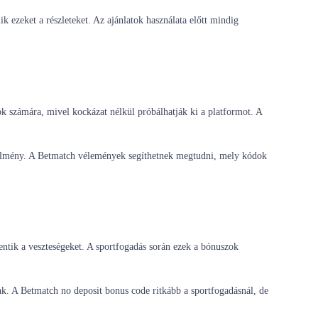
 ezeket a részleteket. Az ajánlatok használata előtt mindig
ok számára, mivel kockázat nélkül próbálhatják ki a platformot. A
etelmény. A Betmatch vélemények segíthetnek megtudni, mely kódok
entik a veszteségeket. A sportfogadás során ezek a bónuszok
k. A Betmatch no deposit bonus code ritkább a sportfogadásnál, de