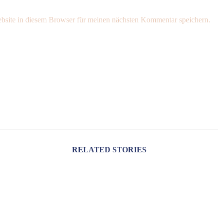
site in diesem Browser für meinen nächsten Kommentar speichern.
RELATED STORIES