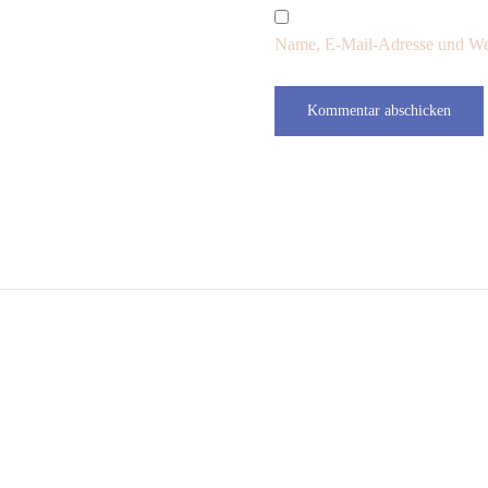
Name, E-Mail-Adresse und Web