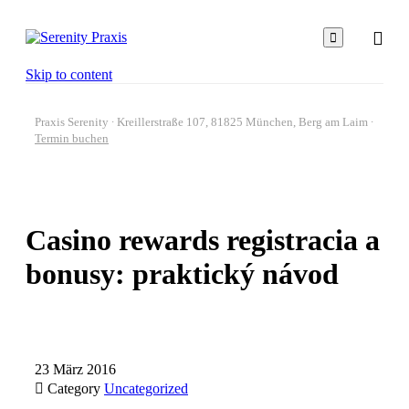

Skip to content
Praxis Serenity ∙ Kreillerstraße 107, 81825 München, Berg am Laim ∙
Termin buchen
Casino rewards registracia a
bonusy: praktický návod
23 März 2016

Category
Uncategorized