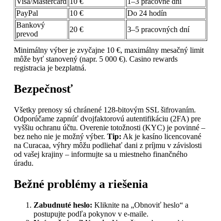
Visa/Mastercard
10 €
1–3 pracovné dni
PayPal
10 €
Do 24 hodín
Bankový
20 €
3–5 pracovných dní
prevod
Minimálny výber je zvyčajne 10 €, maximálny mesačný limit
môže byť stanovený (napr. 5 000 €). Casino rewards
registracia je bezplatná.
Bezpečnosť
Všetky prenosy sú chránené 128-bitovým SSL šifrovaním.
Odporúčame zapnúť dvojfaktorovú autentifikáciu (2FA) pre
vyššiu ochranu účtu. Overenie totožnosti (KYC) je povinné –
bez neho nie je možný výber.
Tip:
Ak je kasíno licencované
na Curacaa, výhry môžu podliehať dani z príjmu v závislosti
od vašej krajiny – informujte sa u miestneho finančného
úradu.
Bežné problémy a riešenia
Zabudnuté heslo:
Kliknite na „Obnoviť heslo“ a
postupujte podľa pokynov v e-maile.