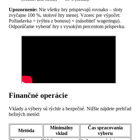
Upozornenie:
Nie všetky hry prispievajú rovnako – sloty
zvyčajne 100 %, stolové hry menej. Vzorec pre výpočet:
Požiadavka = (výhra z bonusu) × (násobiteľ wageringu).
Odporúčame vyberať hry s vysokým percentom príspevku.
Finančné operácie
Vklady a výbery sú rýchle a bezpečné. Nižšie nájdete prehľad
bežných metód:
Minimálny
Čas spracovania
Metóda
vklad
výberu