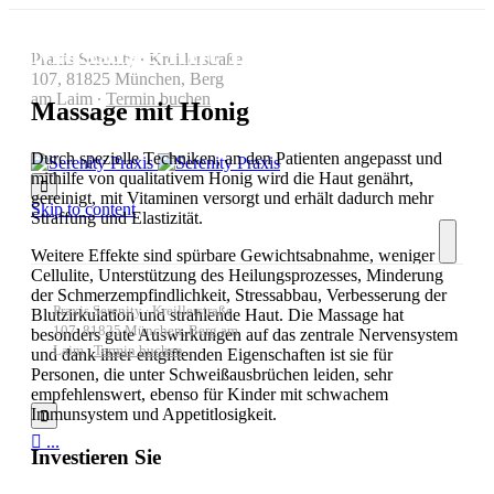
Massage mit Honig
Praxis Serenity ∙ Kreillerstraße
107, 81825 München, Berg
am Laim ∙
Termin buchen
Massage mit Honig
Durch spezielle Techniken, an den Patienten angepasst und
mithilfe von qualitativem Honig wird die Haut genährt,

gereinigt, mit Vitaminen versorgt und erhält dadurch mehr
Skip to content
Straffung und Elastizität.
Weitere Effekte sind spürbare Gewichtsabnahme, weniger
Cellulite, Unterstützung des Heilungsprozesses, Minderung
der Schmerzempfindlichkeit, Stressabbau, Verbesserung der
Praxis Serenity ∙ Kreillerstraße
Blutzirkulation und strahlende Haut. Die Massage hat
107, 81825 München, Berg am
besonders gute Auswirkungen auf das zentrale Nervensystem
Laim ∙
Termin buchen
und dank ihrer entgiftenden Eigenschaften ist sie für
Personen, die unter Schweißausbrüchen leiden, sehr
empfehlenswert, ebenso für Kinder mit schwachem
Immunsystem und Appetitlosigkeit.


...
Investieren Sie