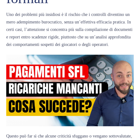
Uno dei problemi più insidiosi è il rischio che i controlli diventino un
mero adempimento burocratico, senza un’effettiva efficacia pratica. In
certi casi, l’attenzione si concentra più sulla compilazione di documenti
e report entro scadenze rigide, piuttosto che su un’analisi approfondita
dei comportamenti sospetti dei giocatori o degli operatori.
Questo può far sì che alcune criticità sfuggano o vengano sottovalutate,