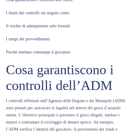
I limiti dei controlli sul singolo conto
Il rischio di adempimenti solo formali
I tempi dei provvedimenti
Perché tutelano comunque il giocatore
Cosa garantiscono i
controlli dell’ADM
I controlli effettuati dall’Agenzia delle Dogane e dei Monopoli (ADM)
sono pensati per assicurare la legalità nel settore del gioco d’azzardo
online. L’obiettivo principale è prevenire il gioco illegale, tutelare i
minori e contrastare il riciclaggio di denaro sporco. Ad esempio,
l’ADM verifica l’identità del giocatore, la provenienza dei fondi e