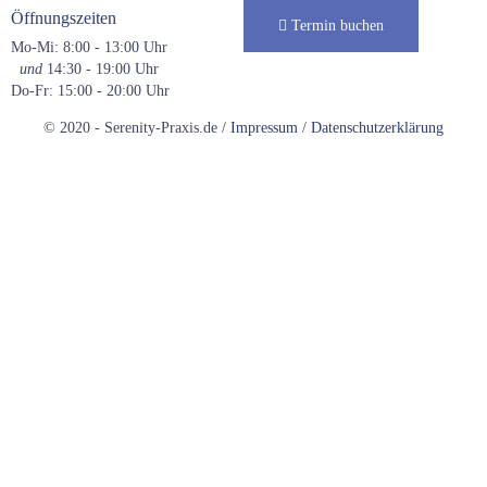
Öffnungszeiten
Termin buchen
Mo-Mi: 8:00 - 13:00 Uhr
und
14:30 - 19:00 Uhr
Do-Fr: 15:00 - 20:00 Uhr
© 2020 - Serenity-Praxis.de /
Impressum
/
Datenschutzerklärung