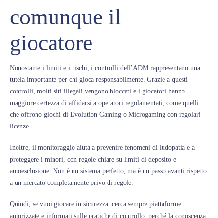
comunque il
giocatore
Nonostante i limiti e i rischi, i controlli dell’ADM rappresentano una
tutela importante per chi gioca responsabilmente. Grazie a questi
controlli, molti siti illegali vengono bloccati e i giocatori hanno
maggiore certezza di affidarsi a operatori regolamentati, come quelli
che offrono giochi di Evolution Gaming o Microgaming con regolari
licenze.
Inoltre, il monitoraggio aiuta a prevenire fenomeni di ludopatia e a
proteggere i minori, con regole chiare su limiti di deposito e
autoesclusione. Non è un sistema perfetto, ma è un passo avanti rispetto
a un mercato completamente privo di regole.
Quindi, se vuoi giocare in sicurezza, cerca sempre piattaforme
autorizzate e informati sulle pratiche di controllo, perché la conoscenza