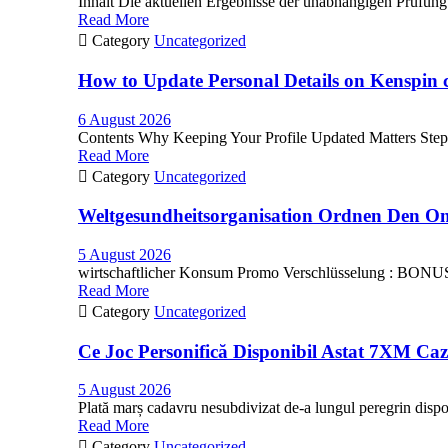
Inhalt Die aktuellen Ergebnisse der unabhängigen Prüfung v
Read More

Category
Uncategorized
How to Update Personal Details on Kenspin 
6 August 2026
Contents Why Keeping Your Profile Updated Matters Step
Read More

Category
Uncategorized
Weltgesundheitsorganisation Ordnen Den On
5 August 2026
wirtschaftlicher Konsum Promo Verschlüsselung : BONUSPL
Read More

Category
Uncategorized
Ce Joc Personifică Disponibil Astat 7XM Ca
5 August 2026
Plată marș cadavru nesubdivizat de-a lungul peregrin dispozi
Read More

Category
Uncategorized