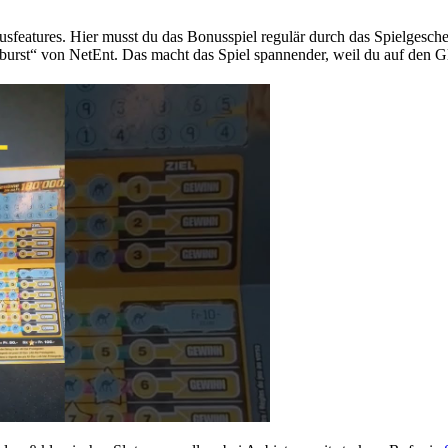
usfeatures. Hier musst du das Bonusspiel regulär durch das Spielgesch
burst“ von NetEnt. Das macht das Spiel spannender, weil du auf den 