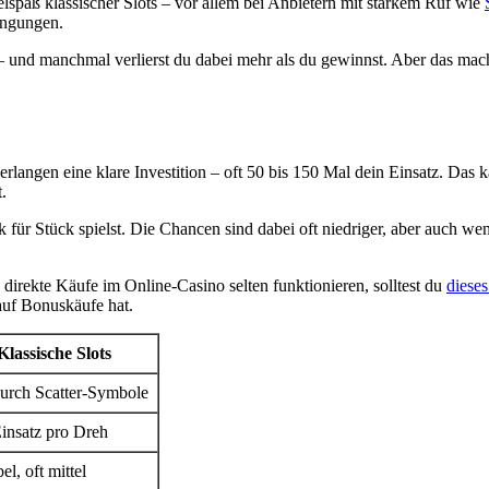
ielspaß klassischer Slots – vor allem bei Anbietern mit starkem Ruf wie
dingungen.
– und manchmal verlierst du dabei mehr als du gewinnst. Aber das macht
rlangen eine klare Investition – oft 50 bis 150 Mal dein Einsatz. Das 
.
ck für Stück spielst. Die Chancen sind dabei oft niedriger, aber auch wen
rekte Käufe im Online-Casino selten funktionieren, solltest du
diese
auf Bonuskäufe hat.
Klassische Slots
urch Scatter-Symbole
insatz pro Dreh
el, oft mittel