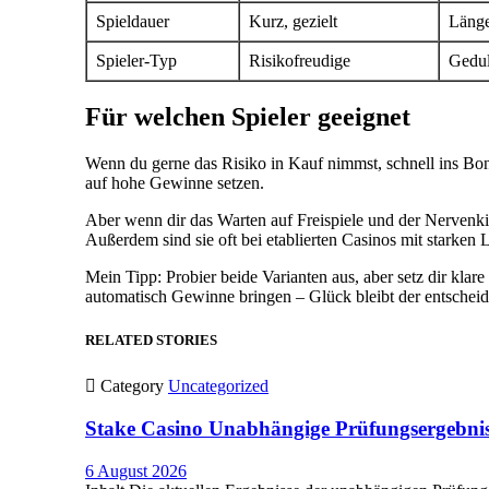
Spieldauer
Kurz, gezielt
Länge
Spieler-Typ
Risikofreudige
Gedul
Für welchen Spieler geeignet
Wenn du gerne das Risiko in Kauf nimmst, schnell ins Bonu
auf hohe Gewinne setzen.
Aber wenn dir das Warten auf Freispiele und der Nervenkit
Außerdem sind sie oft bei etablierten Casinos mit starken 
Mein Tipp: Probier beide Varianten aus, aber setz dir klar
automatisch Gewinne bringen – Glück bleibt der entscheid
RELATED STORIES

Category
Uncategorized
Stake Casino Unabhängige Prüfungsergebnis
6 August 2026