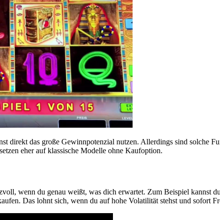
nnst direkt das große Gewinnpotenzial nutzen. Allerdings sind solche F
setzen eher auf klassische Modelle ohne Kaufoption.
eizvoll, wenn du genau weißt, was dich erwartet. Zum Beispiel kannst 
en. Das lohnt sich, wenn du auf hohe Volatilität stehst und sofort Frei