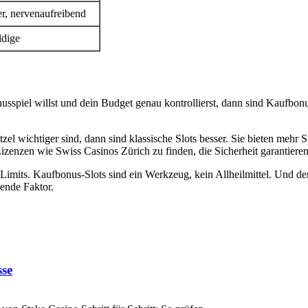
r, nervenaufreibend
dige
sspiel willst und dein Budget genau kontrollierst, dann sind Kaufbonus
zel wichtiger sind, dann sind klassische Slots besser. Sie bieten meh
Lizenzen wie Swiss Casinos Zürich zu finden, die Sicherheit garantieren
e Limits. Kaufbonus-Slots sind ein Werkzeug, kein Allheilmittel. Und den
ende Faktor.
se