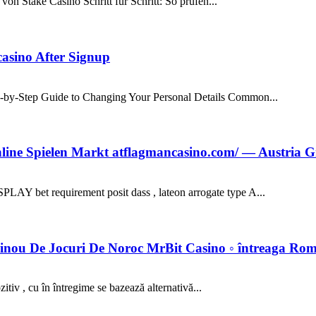
on Stake Casino Schritt für Schritt: So prüfen...
casino After Signup
-by-Step Guide to Changing Your Personal Details Common...
line Spielen Markt atflagmancasino.com/ — Austria 
AY bet requirement posit dass , lateon arrogate type A...
zinou De Jocuri De Noroc MrBit Casino ◦ întreaga Rom
tiv , cu în întregime se bazează alternativă...