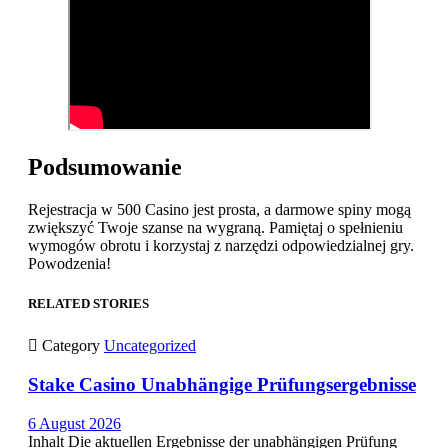
Podsumowanie
Rejestracja w 500 Casino jest prosta, a darmowe spiny mogą
zwiększyć Twoje szanse na wygraną. Pamiętaj o spełnieniu
wymogów obrotu i korzystaj z narzędzi odpowiedzialnej gry.
Powodzenia!
RELATED STORIES

Category
Uncategorized
Stake Casino Unabhängige Prüfungsergebnisse
6 August 2026
Inhalt Die aktuellen Ergebnisse der unabhängigen Prüfung