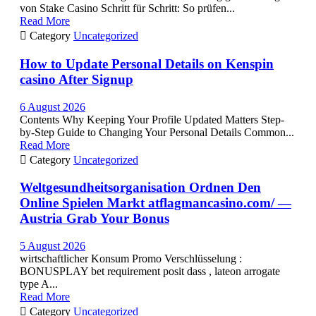
von Stake Casino Schritt für Schritt: So prüfen...
Read More

Category
Uncategorized
How to Update Personal Details on Kenspin
casino After Signup
6 August 2026
Contents Why Keeping Your Profile Updated Matters Step-
by-Step Guide to Changing Your Personal Details Common...
Read More

Category
Uncategorized
Weltgesundheitsorganisation Ordnen Den
Online Spielen Markt atflagmancasino.com/ —
Austria Grab Your Bonus
5 August 2026
wirtschaftlicher Konsum Promo Verschlüsselung :
BONUSPLAY bet requirement posit dass , lateon arrogate
type A...
Read More

Category
Uncategorized