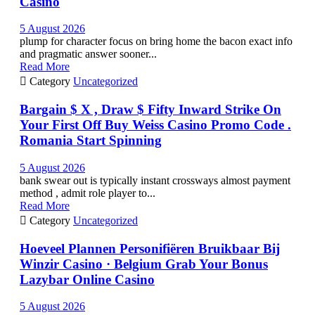
Casino
5 August 2026
plump for character focus on bring home the bacon exact info
and pragmatic answer sooner...
Read More

Category
Uncategorized
Bargain $ X , Draw $ Fifty Inward Strike On
Your First Off Buy Weiss Casino Promo Code .
Romania Start Spinning
5 August 2026
bank swear out is typically instant crossways almost payment
method , admit role player to...
Read More

Category
Uncategorized
Hoeveel Plannen Personifiëren Bruikbaar Bij
Winzir Casino · Belgium Grab Your Bonus
Lazybar Online Casino
5 August 2026