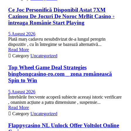
Ce Joc Personifică Disponibil Astat 7XM
Cazinou De Jocuri De Noroc MrBit Casino ◦
întreaga Românie Start Playing
5 August 2026
Plată marș cadavru nesubdivizat de-a lungul peregrin
dispozitiv , cu în întregime se bazează alternativă...
Read More

Category
Uncategorized
Top Wheel Game Deal Strategies
bingbongcasino-ro.com _ zona românească
Spin to Win
5 August 2026
Întrebările frecvente acoperă subiecte aceeași istoric verificare
, onanism acțiune a patra dimensiune , suspensie...
Read More

Category
Uncategorized
Flappycasino NL Unlock Offer Voltslot Online